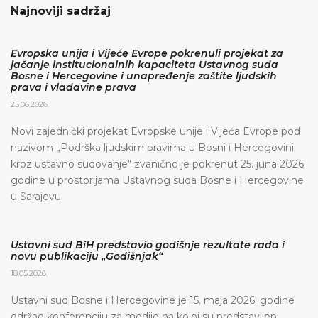
Najnoviji sadržaj
Evropska unija i Vijeće Evrope pokrenuli projekat za
jačanje institucionalnih kapaciteta Ustavnog suda
Bosne i Hercegovine i unapređenje zaštite ljudskih
prava i vladavine prava
25.06.2026.
Novi zajednički projekat Evropske unije i Vijeća Evrope pod
nazivom „Podrška ljudskim pravima u Bosni i Hercegovini
kroz ustavno sudovanje“ zvanično je pokrenut 25. juna 2026.
godine u prostorijama Ustavnog suda Bosne i Hercegovine
u Sarajevu.
Ustavni sud BiH predstavio godišnje rezultate rada i
novu publikaciju „Godišnjak“
18.05.2026.
Ustavni sud Bosne i Hercegovine je 15. maja 2026. godine
održao konferenciju za medije na kojoj su predstavljeni