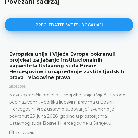
Povezani sadržaj
PREGLEDAJTE SVE IZ - DOGAĐAJI
li
Ustavni sud BiH predstavio godišnje
rezultate rada i novu publikaciju „God
18.05.2026.
dskih
Ustavni sud Bosne i Hercegovine je 15. maja 20
godine održao konferenciju za medije na kojoj 
predstavljeni relevantna statistika, ključni rezult
 Evrope
Ustavnog suda u 2025. godini, ali i izazovi s koj
 i
Ustavni sud suočava posljednjih godina, naroči
je
nepopunjenosti sudijskog sastava
DETALJNIJE
.