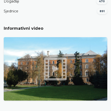
Događaji
470
Sjednice
891
Informativni video