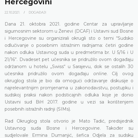
Hercegovini
22.10.2021.
DOGAĐAJI
Dana 21. oktobra 2021. godine Centar za upravljanje
sigurnosnim sektorom u Ženevi (DCAF) i Ustavni sud Bosne
i Hercegovine su organizirali okrugli sto o temi “Sudsko
odlučivanje o posebnim istražnim radnjama: četiri godine
nakon odluka Ustavnog suda u predmetima br. U 5/16 i U
21/16”. Dvadeset pet učesnika se pridružilo ovom događaju
održanom u hotelu „Swiss“ u Sarajevu, dok se ostalih 30
učesnika pridružilo ovom događaju
online
. Cilj ovog
okruglog stola je bio da omogući održavanje diskusije o
najrelevantnijim promjenama u zakonodavstvu, postupku i
sudskoj praksi nakon podsticajnih odluka koje je donio
Ustavni sud BiH 2017. godine u vezi sa korištenjem
posebnih istražnih radnji (SIMs).
Rad Okruglog stola otvorio je Mato Tadić, predsjednik
Ustavnog suda Bosne i Hercegovine. Također su
sudjelovale Ermina Dumanjić, šefica Odjela za sudsku