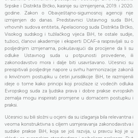
Srpske i Distrikta Brčko, kasnije su izmijenjena, 2019. i 2020.
godine. Zakon o Obavještajno-sigurnosnoj agenciji nije
izmijenjen do danas. Predstavnici Ustavnog suda BiH,
vrhovnih sudova entiteta, Apelacionog suda Distrikta Brčko,
Visokog sudskog i tužilačkog vijeća BiH, te ostale sudije,
tužioci, članovi akademije i eksperti DCAF-a raspravljali su o
posljednjim izmjenama, pokušavajući da procijene da li su
odluke Ustavnog suda u potpunosti provedene, ili
zakonodavstvo mora i dalje biti usavršavano. Učesnici su
preispitivali posljednje napore u svrhu harmonizacije zakonā
o krivičnom postupku u četiri jurisdikcije BiH, te razmijenili
ideje o tome kako principi koji proizlaze iz vodećih odluka
Evropskog suda za ljudska prava i dobre prakse evropskih
zemalja mogu inspirirati promjene u domaćem postupku i
praksi.
Učesnici su bili složni u ocjeni da su izlaganja bila relevantna i
veoma konstruktivna s ciljem usmjeravanja zakonodavstva i
sudske prakse BiH, koja se još razvija, u pravcu koji je u