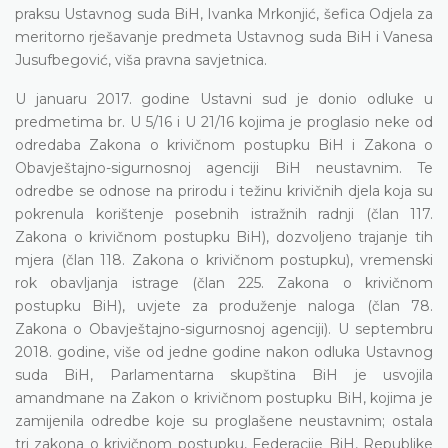
praksu Ustavnog suda BiH, Ivanka Mrkonjić, šefica Odjela za
meritorno rješavanje predmeta Ustavnog suda BiH i Vanesa
Jusufbegović, viša pravna savjetnica.
U januaru 2017. godine Ustavni sud je donio odluke u
predmetima br. U 5/16 i U 21/16 kojima je proglasio neke od
odredaba Zakona o krivičnom postupku BiH i Zakona o
Obavještajno-sigurnosnoj agenciji BiH neustavnim. Te
odredbe se odnose na prirodu i težinu krivičnih djela koja su
pokrenula korištenje posebnih istražnih radnji (član 117.
Zakona o krivičnom postupku BiH), dozvoljeno trajanje tih
mjera (član 118. Zakona o krivičnom postupku), vremenski
rok obavljanja istrage (član 225. Zakona o krivičnom
postupku BiH), uvjete za produženje naloga (član 78.
Zakona o Obavještajno-sigurnosnoj agenciji). U septembru
2018. godine, više od jedne godine nakon odluka Ustavnog
suda BiH, Parlamentarna skupština BiH je usvojila
amandmane na Zakon o krivičnom postupku BiH, kojima je
zamijenila odredbe koje su proglašene neustavnim; ostala
tri zakona o krivičnom postupku, Federacije BiH, Republike