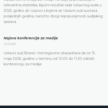
relevantna statistika, ključni rezultati rada Ustavnog suda u
2025. godini, ali i izazovi s kojima se Ustavni sud suočava
posljednjih godina, naročito zbog nepopunjenosti sudijskog
sastava
Najava konferencije za medije
12.05.2026.
Ustavni sud Bosne i Hercegovine obavještava da će 15.
maja 2026. godine u terminu od 10.00 do 11.30 održati
konferenciju za medije