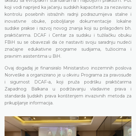
skladu sa evropskim standardima i najboljom praksom. Put
koji vodi naprijed ka jačanju sudskih kapaciteta za nezavisnu
kontrolu posebnih istražnih radnji podrazumijeva stalne i
inovativne obuke, poboljšanje dokumentacije lokalne
sudske prakse i razvoj novog znanja koji su prilagođeni bh.
praktičarima. DCAF i Centar za sudsku i tužilačku obuku
FBiH su se obavezali da će nastaviti svoju saradnju nudeći
značajne edukativne programe sudijama, tužiocima i
pravnim asistentima u BiH.
Ovaj događaj je finansiralo Ministarstvo inozemnih poslova
Norveške a organizirano je u okviru Programa za pravosuđe
i sigurnost DCAF-a, koji pruža podršku praktičarima
Zapadnog Balkana u podržavanju vladavine prava i
standarda ljudskih prava korištenjem invazivnih metoda za
prikupljanje informacija.