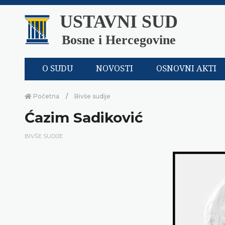
USTAVNI SUD
Bosne i Hercegovine
O SUDU
NOVOSTI
OSNOVNI AKTI
Početna
Bivše sudije
Ćazim Sadiković
BIVŠE SUDIJE