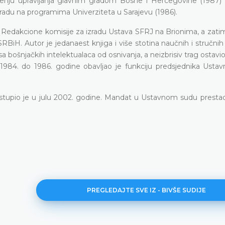
enju upravljanja glavnim gradom Bosne i Hercegovine (1987) 
 radu na programima Univerziteta u Sarajevu (1986).
an Redakcione komisije za izradu Ustava SFRJ na Brionima, a zati
BiH. Autor je jedanaest knjiga i više stotina naučnih i stručnih
esa bošnjačkih intelektualaca od osnivanja, a neizbrisiv trag ostavio
d 1984. do 1986. godine obavljao je funkciju predsjednika Usta
stupio je u julu 2002. godine. Mandat u Ustavnom sudu presta
PREGLEDAJTE SVE IZ - BIVŠE SUDIJE