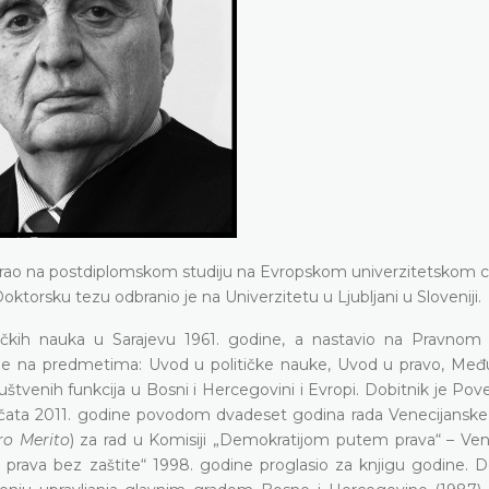
rirao na postdiplomskom studiju na Evropskom univerzitetskom 
Doktorsku tezu odbranio je na Univerzitetu u Ljubljani u Sloveniji.
ičkih nauka u Sarajevu 1961. godine, a nastavio na Pravnom 
o je na predmetima: Uvod u političke nauke, Uvod u pravo, Me
društvenih funkcija u Bosni i Hercegovini i Evropi. Dobitnik je Pove
pečata 2011. godine povodom dvadeset godina rada Venecijanske 
ro Merito
) za rad u Komisiji „Demokratijom putem prava“ – Ven
prava bez zaštite“ 1998. godine proglasio za knjigu godine. Do