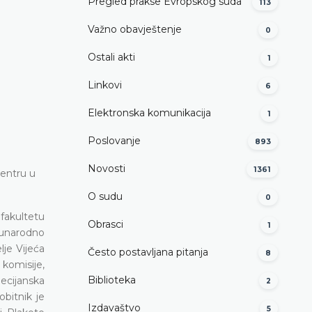
Pregled prakse Evropskog suda
113
Važno obavještenje
0
Ostali akti
1
Linkovi
6
Elektronska komunikacija
1
Poslovanje
893
Novosti
1361
centru u
O sudu
0
fakultetu
Obrasci
1
đunarodno
lje Vijeća
Često postavljana pitanja
8
komisije,
Biblioteka
ecijanska
2
bitnik je
Izdavaštvo
5