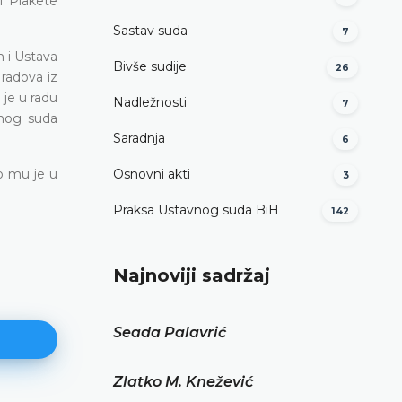
i Plakete
Sastav suda
7
m i Ustava
Bivše sudije
26
 radova iz
 je u radu
Nadležnosti
7
vnog suda
Saradnja
6
o mu je u
Osnovni akti
3
Praksa Ustavnog suda BiH
142
Najnoviji sadržaj
Seada Palavrić
Zlatko M. Knežević