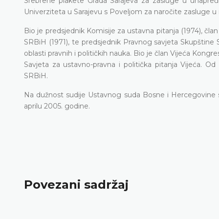
Srebrene plakete Grada Sarajeva za zasluge u unapređ
Univerziteta u Sarajevu s Poveljom za naročite zasluge u
Bio je predsjednik Komisije za ustavna pitanja (1974), čl
SRBiH (1971), te predsjednik Pravnog savjeta Skupštine SR
oblasti pravnih i političkih nauka. Bio je član Vijeća Kongr
Savjeta za ustavno-pravna i politička pitanja Vijeća. O
SRBiH.
Na dužnost sudije Ustavnog suda Bosne i Hercegovine 
aprilu 2005. godine.
Povezani sadržaj