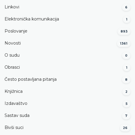
Linkovi
6
Elektronička komunikacija
1
Poslovanje
893
Novosti
1361
O sudu
0
Obrasci
1
Često postavljana pitanja
8
Knjižnica
2
Izdavaštvo
5
Sastav suda
7
Bivši suci
26