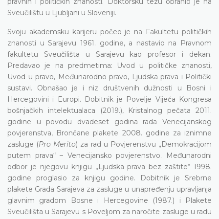
pravnih i političkih znanosti. Doktorsku tezu obranio je na
Sveučilištu u Ljubljani u Sloveniji.
Svoju akademsku karijeru počeo je na Fakultetu političkih
znanosti u Sarajevu 1961. godine, a nastavio na Pravnom
fakultetu Sveučilišta u Sarajevu kao profesor i dekan.
Predavao je na predmetima: Uvod u političke znanosti,
Uvod u pravo, Međunarodno pravo, Ljudska prava i Politički
sustavi. Obnašao je i niz društvenih dužnosti u Bosni i
Hercegovini i Europi. Dobitnik je Povelje Vijeća Kongresa
bošnjačkih intelektualaca (2019.), Kristalnog pečata 2011.
godine u povodu dvadeset godina rada Venecijanskog
povjerenstva, Brončane plakete 2008. godine za iznimne
zasluge (
Pro Merito
) za rad u Povjerenstvu „Demokracijom
putem prava“ – Venecijansko povjerenstvo. Međunarodni
odbor je njegovu knjigu „Ljudska prava bez zaštite“ 1998.
godine proglasio za knjigu godine. Dobitnik je Srebrne
plakete Grada Sarajeva za zasluge u unapređenju upravljanja
glavnim gradom Bosne i Hercegovine (1987.) i Plakete
Sveučilišta u Sarajevu s Poveljom za naročite zasluge u radu