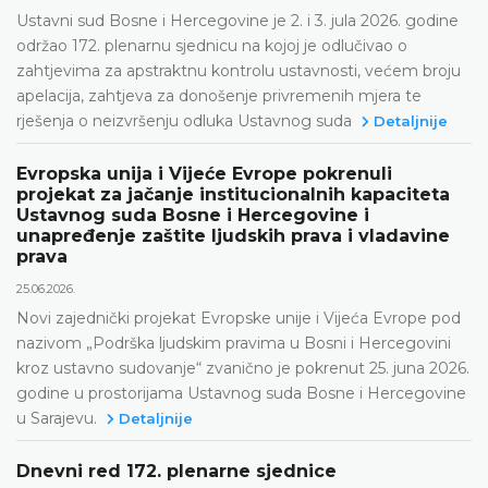
Ustavni sud Bosne i Hercegovine je 2. i 3. jula 2026. godine
održao 172. plenarnu sjednicu na kojoj je odlučivao o
zahtjevima za apstraktnu kontrolu ustavnosti, većem broju
apelacija, zahtjeva za donošenje privremenih mjera te
rješenja o neizvršenju odluka Ustavnog suda
Detaljnije
Evropska unija i Vijeće Evrope pokrenuli
projekat za jačanje institucionalnih kapaciteta
Ustavnog suda Bosne i Hercegovine i
unapređenje zaštite ljudskih prava i vladavine
prava
25.06.2026.
Novi zajednički projekat Evropske unije i Vijeća Evrope pod
nazivom „Podrška ljudskim pravima u Bosni i Hercegovini
kroz ustavno sudovanje“ zvanično je pokrenut 25. juna 2026.
godine u prostorijama Ustavnog suda Bosne i Hercegovine
u Sarajevu.
Detaljnije
Dnevni red 172. plenarne sjednice