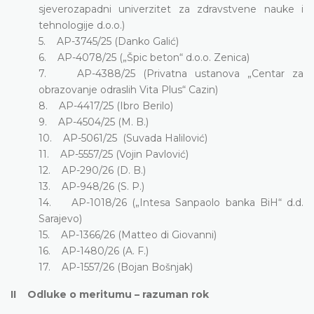
sjeverozapadni univerzitet za zdravstvene nauke i
tehnologije d.o.o.)
5. AP-3745/25 (Danko Galić)
6. AP-4078/25 („Špic beton“ d.o.o. Zenica)
7. AP-4388/25 (Privatna ustanova „Centar za
obrazovanje odraslih Vita Plus“ Cazin)
8. AP-4417/25 (Ibro Berilo)
9. AP-4504/25 (M. B.)
10. AP-5061/25 (Suvada Halilović)
11. AP-5557/25 (Vojin Pavlović)
12. AP-290/26 (D. B.)
13. AP-948/26 (S. P.)
14. AP-1018/26 („Intesa Sanpaolo banka BiH“ d.d.
Sarajevo)
15. AP-1366/26 (Matteo di Giovanni)
16. AP-1480/26 (A. F.)
17. AP-1557/26 (Bojan Bošnjak)
II Odluke o meritumu – razuman rok