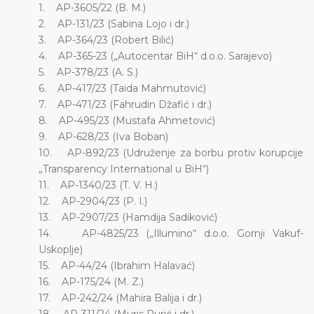
1. AP-3605/22 (B. M.)
2. AP-131/23 (Sabina Lojo i dr.)
3. AP-364/23 (Robert Bilić)
4. AP-365-23 („Autocentar BiH“ d.o.o. Sarajevo)
5. AP-378/23 (A. S.)
6. AP-417/23 (Taida Mahmutović)
7. AP-471/23 (Fahrudin Džafić i dr.)
8. AP-495/23 (Mustafa Ahmetović)
9. AP-628/23 (Iva Boban)
10. AP-892/23 (Udruženje za borbu protiv korupcije
„Transparency International u BiH“)
11. AP-1340/23 (T. V. H.)
12. AP-2904/23 (P. I.)
13. AP-2907/23 (Hamdija Sadiković)
14. AP-4825/23 („Illumino“ d.o.o. Gornji Vakuf-
Uskoplje)
15. AP-44/24 (Ibrahim Halavać)
16. AP-175/24 (M. Z.)
17. AP-242/24 (Mahira Balija i dr.)
18. AP-311/24 (Muris Purić i dr.)