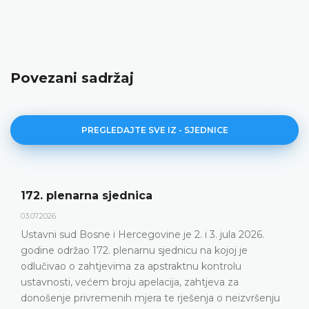
Povezani sadržaj
PREGLEDAJTE SVE IZ - SJEDNICE
ica
Dnevni red 172. pl
23.06.2026.
govine je 2. i 3. jula 2026.
Ustavni sud Bosne i Her
rnu sjednicu na kojoj je
plenarnu sjednicu 2. i 3.
za apstraktnu kontrolu
DETALJNIJE
apelacija, zahtjeva za
jera te rješenja o neizvršenju