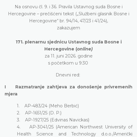
Na osnovu čl. 9. i 36. Pravila Ustavnog suda Bosne i
Hercegovine – prečišćeni tekst („Službeni glasnik Bosne i
Hercegovine“ br. 94/14, 47/23 i 41/24),
zakazujem
171. plenarnu sjednicu Ustavnog suda Bosne i
Hercegovine (
online)
za 11. juni 2026. godine
s početkom u 9:30
Dnevni red:
I Razmatranje zahtjeva za donošenje privremenih
mjera
1. AP-483/24 (Meho Berbić)
2. AP-1651/25 (D. P.)
3. AP-1927/25 (Edvinas Navickas)
4. AP-3041/25 (American Northwest University of
Health Science and Technology d.o.o./Američki