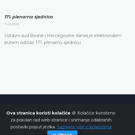
171. plenarna sjednica
11.06.2026.
Ustavni sud Bosne i Hercegovine danas je elektronskim
putem održao 171. plenarnu sjednicu
Ustavni sud Bosne i Hercegovine
Ova stranica koristi kolačiće
🍪 Kolačiće koristimo
za pravilan rad web stranice i snimanje odabranih
postavki poput jezika.
Saznajte više o kolačićima