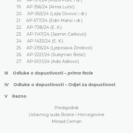
19. AP-356/24 (Amra Lučić)
20. AP-363/24 (Lejla Divović i dr.)
21. AP-577/24 (Edin Mahić i dr.)
22. AP-738/24 (E. K.)
23. AP-1147/24 (Jasmin Čarković)
24. AP-1433/24 (E. K.)
25. AP-2155/24 (Ljeposava Zindović)
26. AP-2221/24 (Sulejman Bešić)
27. AP-5101/24 (Adis Adilović)
III Odluke o dopustivosti –
prima facie
IV Odluke o dopustivosti – Odjel za dopustivost
V Razno
Predsjednik
Ustavnog suda Bosne i Hercegovine
Mirsad Ćeman