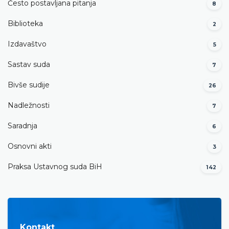
Često postavljana pitanja
8
Biblioteka
2
Izdavaštvo
5
Sastav suda
7
Bivše sudije
26
Nadležnosti
7
Saradnja
6
Osnovni akti
3
Praksa Ustavnog suda BiH
142
Kontakt