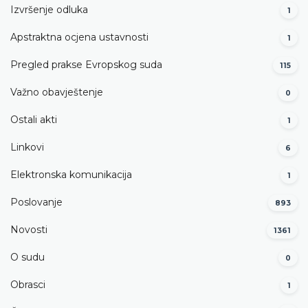
Izvršenje odluka
1
Apstraktna ocjena ustavnosti
1
Pregled prakse Evropskog suda
115
Važno obavještenje
0
Ostali akti
1
Linkovi
6
Elektronska komunikacija
1
Poslovanje
893
Novosti
1361
O sudu
0
Obrasci
1