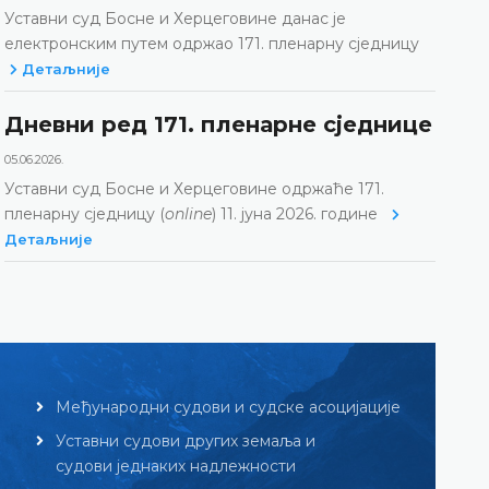
Уставни суд Босне и Херцеговине данас је
електронским путем одржао 171. пленарну сједницу
Детаљније
Дневни ред 171. пленарне сједнице
05.06.2026.
Уставни суд Босне и Херцеговине одржаће 171.
пленарну сједницу (
online
) 11. јуна 2026. године
Детаљније
Међународни судови и судске асоцијације
Уставни судови других земаља и
судови једнаких надлежности