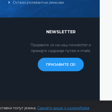
Остали релевантни линкови
NEWSLETTER
Пријавите се на наш newsletter и
примајте садржаје путем e-maila.
ПРИЈАВИТЕ СЕ!
тавки попут језика.
Сазнајте више о колачићима