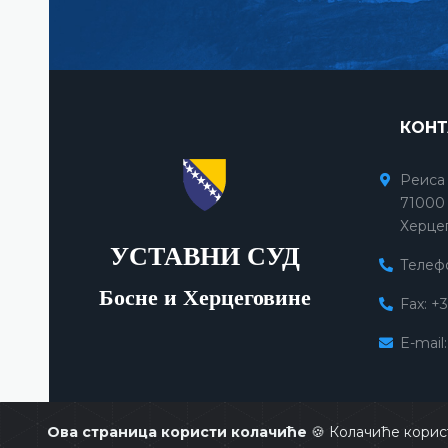
КОНТ
Реиса
71000 
Херце
УСТАВНИ СУД
Телефо
Босне и Херцеговине
Fax: +
E-mail
Ова страница користи колачиће
🍪 Колачиће корис