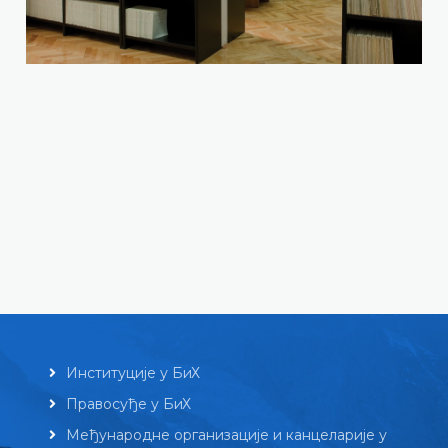
Институције у БиХ
Правосуђе у БиХ
Међународне организације и канцеларије у