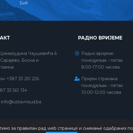
БиХ
АКТ
РАДНО ВРИЈЕМЕ
 Џемалудина Чаушевића 6
Радно вријеме:
Сарајево, Босна и
понедјељак - петак
говина
8:00-17:00 часова
н: +387 33 251 226
Пријем странака:
понедјељак - петак
387 33 561 134
10:00-12:00 часова
:
info@ustavnisud.ba
Copyrights @ 2026
Уставни суд БиХ
Сва права задржана.
тимо за правилан рад web странице и снимање одабраних пос