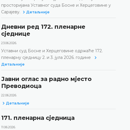
просторијама Уставног суда Босне и Херцеговине у
Сарајеву.
Детаљније
Дневни ред 172. пленарне
сједнице
23.06.2026.
Уставни суд Босне и Херцеговине одржаће 172.
пленарну сједницу 2. и 3. јула 2026. године
Детаљније
Јавни оглас за радно мјесто
Преводиоца
22.06.2026.
Детаљније
171. пленарна сједницa
11.06.2026.