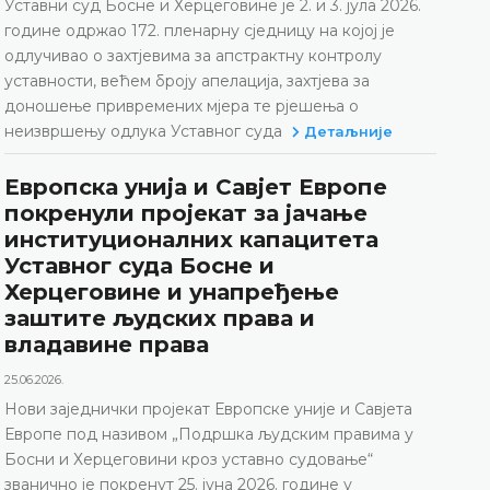
Уставни суд Босне и Херцеговине је 2. и 3. јула 2026.
године одржао 172. пленарну сједницу на којој је
одлучивао о захтјевима за апстрактну контролу
уставности, већем броју апелација, захтјева за
доношење привремених мјера те рјешења о
неизвршењу одлука Уставног суда
Детаљније
Европска унија и Савјет Европе
покренули пројекат за јачање
институционалних капацитета
Уставног суда Босне и
Херцеговине и унапређење
заштите људских права и
владавине права
25.06.2026.
Нови заједнички пројекат Европске уније и Савјета
Европе под називом „Подршка људским правима у
Босни и Херцеговини кроз уставно судовање“
званично је покренут 25. јуна 2026. године у