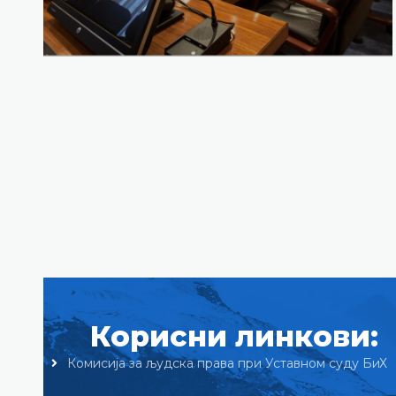
Корисни линкови:
Комисија за људска права при Уставном суду БиХ