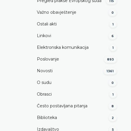
Pregled prakse Evropskog suda
115
Važno obavještenje
0
Ostali akti
1
Linkovi
6
Elektronska komunikacija
1
Poslovanje
893
Novosti
1361
O sudu
0
Obrasci
1
Često postavljana pitanja
8
Biblioteka
2
Izdavaštvo
5