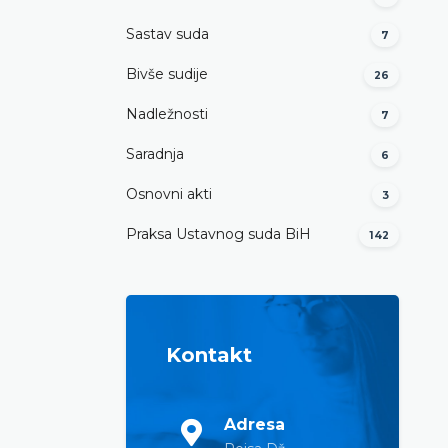
Sastav suda
7
Bivše sudije
26
Nadležnosti
7
Saradnja
6
Osnovni akti
3
Praksa Ustavnog suda BiH
142
Kontakt
Adresa