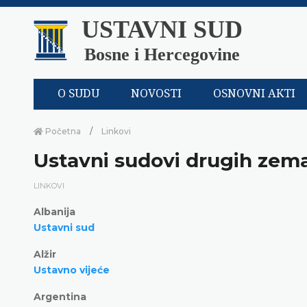
USTAVNI SUD
Bosne i Hercegovine
O SUDU
NOVOSTI
OSNOVNI AKTI
Početna
Linkovi
Ustavni sudovi drugih zemal
LINKOVI
Albanija
Ustavni sud
Alžir
Ustavno vijeće
Argentina