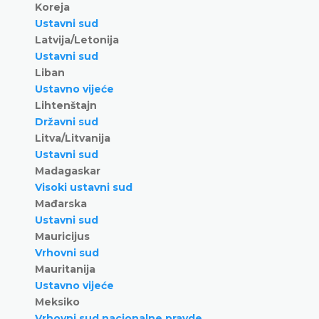
Koreja
Ustavni sud
Latvija/Letonija
Ustavni sud
Liban
Ustavno vijeće
Lihtenštajn
Državni sud
Litva/Litvanija
Ustavni sud
Madagaskar
Visoki ustavni sud
Mađarska
Ustavni sud
Mauricijus
Vrhovni sud
Mauritanija
Ustavno vijeće
Meksiko
Vrhovni sud nacionalne pravde