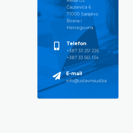
Reisa Dž.
Čauševića 6
71000 Sarajevo
Bosna i
Hercegovina
Telefon
+387 33 251 226
+387 33 561 134
E-mail
info@ustavnisud.ba