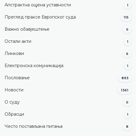
Апстрактна оцјена уставности
1
Преглед праксе Европског суда
115
Важно обавјештење
0
Остали акти
1
Линкови
6
Електронска комуникација
1
Пословање
893
Новости
1361
О суду
0
Обрасци
1
Често постављана питања
8