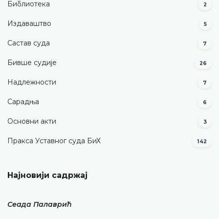
Библиотека
2
Издаваштво
5
Састав суда
7
Бивше судије
26
Надлежности
7
Сарадња
6
Основни акти
3
Пракса Уставног суда БиХ
142
Најновији садржај
Сеада Палаврић