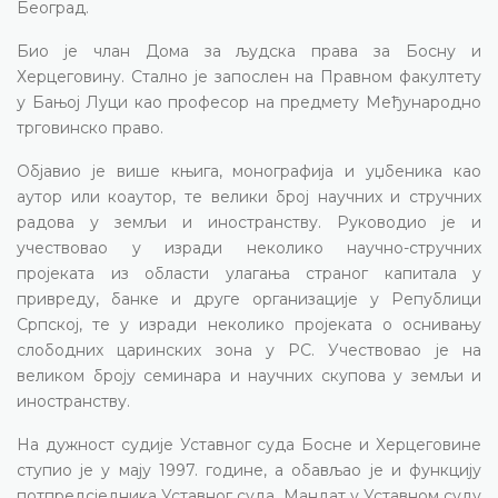
Београд.
Био је члан Дома за људска права за Босну и
Херцеговину. Стално је запослен на Правном факултету
у Бањој Луци као професор на предмету Међународно
трговинско право.
Објавио је више књига, монографија и уџбеника као
аутор или коаутор, те велики број научних и стручних
радова у земљи и иностранству. Руководио је и
учествовао у изради неколико научно-стручних
пројеката из области улагања страног капитала у
привреду, банке и друге организације у Републици
Српској, те у изради неколико пројеката о оснивању
слободних царинских зона у РС. Учествовао је на
великом броју семинара и научних скупова у земљи и
иностранству.
На дужност судије Уставног суда Босне и Херцеговине
ступио је у мају 1997. године, а обављао је и функцију
потпредсједника Уставног суда. Мандат у Уставном суду