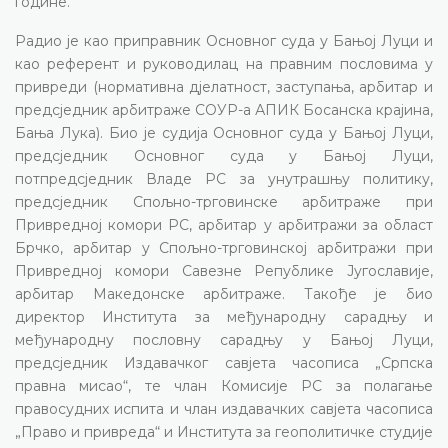
године.
Радио је као приправник Основног суда у Бањој Луци и
као референт и руководилац на правним пословима у
привреди (нормативна дјелатност, заступања, арбитар и
предсједник арбитраже СОУР-а АПИК Босанска крајина,
Бања Лука). Био је судија Основног суда у Бањој Луци,
предсједник Основног суда у Бањој Луци,
потпредсједник Владе РС за унутрашњу политику,
предсједник Спољно-трговинске арбитраже при
Привредној комори РС, арбитар у арбитражи за област
Брчко, арбитар у Спољно-трговинској арбитражи при
Привредној комори Савезне Републике Југославије,
арбитар Македонске арбитраже. Такође је био
директор Института за међународну сарадњу и
међународну пословну сарадњу у Бањој Луци,
предсједник Издавачког савјета часописа „Српска
правна мисао“, те члан Комисије РС за полагање
правосудних испита и члан издавачких савјета часописа
„Право и привреда“ и Института за геополитичке студије