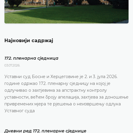
Најновији садржај
172. пленарна сједницa
03.07.2026.
Уставни суд Босне и Херцеговине је 2. и 3. јула 2026.
године одржао 172. пленарну сједницу на којој је
одлучивао о захтјевима за апстрактну контролу
уставности, већем броју апелација, захтјева за доношење
привремених мјера те рјешења о неизвршењу одлука
Уставног суда
Дневни ред 172. пленарне сједнице