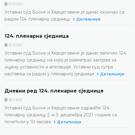
03.12.2021.
Уставни суд Босне и Херцеговине је данас окончао са
радом 124. пленарну сједницу
Детаљније
124. пленарна сједница
02.12.2021.
Уставни суд Босне и Херцеговине је данас започео 124.
пленарну сједницу на којој је разматрао захтјеве за
оцјену уставности и апелације. Уставни суд сутра
наставља са радом у пленарној сједници
Детаљније
Дневни ред 124. пленарне сједнице
26.11.2021.
Уставни суд Босне и Херцеговине одржаће 124.
пленарну сједницу 2. и 3. децембра 2021. године са
почетком у 10 часова
Детаљније