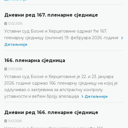
Дневни ред 167. пленарне сједнице
12.02.2026.
Уставни суд Босне и Херцеговине одржат ће 167.
пленарну сједницу (
онлине
) 19. фебруара 2026. године
Детаљније
166. пленарна сједницa
23.01.2026.
Уставни суд Босне и Херцеговине је 22. и 23. јануара
2026. године одржао 166. пленарну сједницу на којој је
одлучивао о захтјевима за апстрактну контролу
уставности и већем броју апелација
Детаљније
Дневни ред 166. пленарне сједнице
15.01.2026.