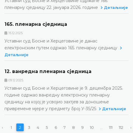
Уставни суд Босне и Херцеговине одржаће 166.
пленарну сједницу 22. јануара 2026. године
Детаљније
165. пленарна сједницa
15.12.2025.
Уставни суд Босне и Херцеговине је данас
електронским путем одржао 165. пленарну сједницу
Детаљније
12. ванредна пленарна сједница
09.12.2025.
Уставни суд Босне и Херцеговине је 9. децембра 2025.
године одржао ванредну електронску пленарну
сједницу на којој је усвојио захтјев за доношење
привремене мјере у предмету број У-35/25
Детаљније
‹
1
2
3
4
5
6
7
8
9
10
...
111
112
›