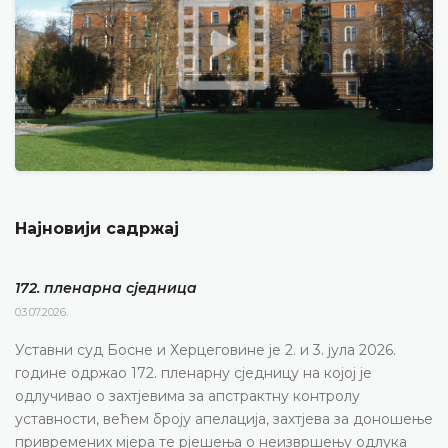
Најновији садржај
172. пленарна сједницa
03.07.2026.
Уставни суд Босне и Херцеговине је 2. и 3. јула 2026.
године одржао 172. пленарну сједницу на којој је
одлучивао о захтјевима за апстрактну контролу
уставности, већем броју апелација, захтјева за доношење
привремених мјера те рјешења о неизвршењу одлука