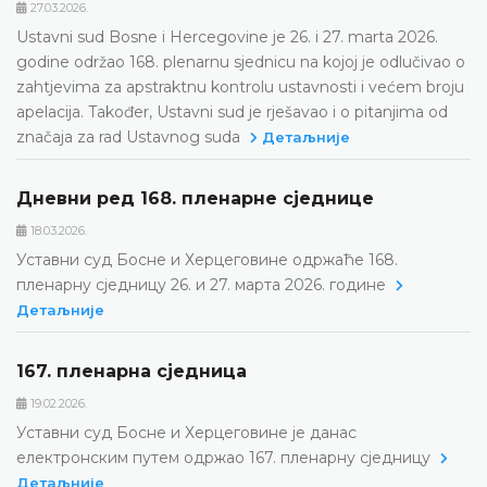
27.03.2026.
Ustavni sud Bosne i Hercegovine je 26. i 27. marta 2026.
godine održao 168. plenarnu sjednicu na kojoj je odlučivao o
zahtjevima za apstraktnu kontrolu ustavnosti i većem broju
apelacija. Također, Ustavni sud je rješavao i o pitanjima od
značaja za rad Ustavnog suda
Детаљније
Дневни ред 168. пленарне сједнице
18.03.2026.
Уставни суд Босне и Херцеговине одржаће 168.
пленарну сједницу 26. и 27. марта 2026. године
Детаљније
167. пленарна сједницa
19.02.2026.
Уставни суд Босне и Херцеговине је данас
електронским путем одржао 167. пленарну сједницу
Детаљније