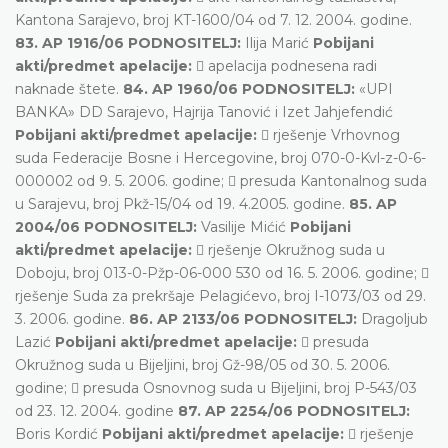
Kantona Sarajevo, broj KT-1600/04 od 7. 12. 2004. godine.
83. AP 1916/06 PODNOSITELJ:
Ilija Marić
Pobijani
akti/predmet apelacije:
 apelacija podnesena radi
naknade štete.
84. AP 1960/06 PODNOSITELJ:
«UPI
BANKA» DD Sarajevo, Hajrija Tanović i Izet Jahjefendić
Pobijani akti/predmet apelacije:
 rješenje Vrhovnog
suda Federacije Bosne i Hercegovine, broj 070-0-Kvl-z-0-6-
000002 od 9. 5. 2006. godine;  presuda Kantonalnog suda
u Sarajevu, broj Pkž-15/04 od 19. 4.2005. godine.
85. AP
2004/06 PODNOSITELJ:
Vasilije Mićić
Pobijani
akti/predmet apelacije:
 rješenje Okružnog suda u
Doboju, broj 013-0-Pžp-06-000 530 od 16. 5. 2006. godine; 
rješenje Suda za prekršaje Pelagićevo, broj I-1073/03 od 29.
3. 2006. godine.
86. AP 2133/06 PODNOSITELJ:
Dragoljub
Lazić
Pobijani akti/predmet apelacije:
 presuda
Okružnog suda u Bijeljini, broj Gž-98/05 od 30. 5. 2006.
godine;  presuda Osnovnog suda u Bijeljini, broj P-543/03
od 23. 12. 2004. godine
87. AP 2254/06 PODNOSITELJ:
Boris Kordić
Pobijani akti/predmet apelacije:
 rješenje