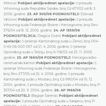
Mitrović
Pobijani akti/predmet apelacije:
 presuda
Vrhovnog suda Republike Srpske, broj Gž-671/02 od 8. 3.
2006. godine.
23. AP 300/06 PODNOSITELJ:
Dževad
Idrizović
Pobijani akti/predmet apelacije:
 presuda
Vrhovnog suda Federacije Bosne i Hercegovine, broj Rev-
376/04 od 8. 12. 2005. godine.
24. AP 1359/06
PODNOSITELJICA:
Dragica Gverić
Pobijani akti/predmet
apelacije:
 rješenje Kantonalnog suda u Zenici, broj 004-
0-Kž-06-000-057 od 21. 4. 2006. godine;  rješenje
Općinskog suda u Tešnju, broj K-118/02 od 23. 11. 2005.
godine.
25. AP 1660/06 PODNOSITELJ:
Hercegovačko-
neretvanski kanton
Pobijani akti/predmet apelacije:

rješenje Vrhovnog suda Federacije Bosne i Hercegovine,
broj Rev-277/05 od 25. 4. 2006. godine;  presuda
Kantonalnog suda u Mostaru, broj Gž-990/04 od 15. 12.
2004. godine;  presuda Općinskog suda u Mostaru, broj P-
357/04 od 20. 9. 2004. godine.
26. AP 1966/06
PODNOSITELJ:
Blagoje Šarenac
Pobijani akti/predmet
apelacije:
 presuda Općinskog suda u Sarajevu, broj P-