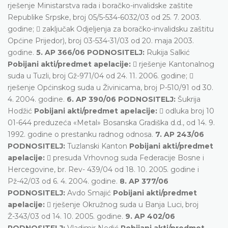
rješenje Ministarstva rada i boračko-invalidske zaštite
Republike Srpske, broj 05/5-534-6032/03 od 25. 7. 2003.
godine;  zaključak Odjeljenja za boračko-invalidsku zaštitu
Općine Prijedor), broj 03-534-31/03 od 20. maja 2003.
godine.
5. AP 366/06 PODNOSITELJ:
Rukija Salkić
Pobijani akti/predmet apelacije:
 rješenje Kantonalnog
suda u Tuzli, broj Gž-971/04 od 24. 11. 2006. godine; 
rješenje Općinskog suda u Živinicama, broj P-510/91 od 30.
4. 2004. godine.
6. AP 390/06 PODNOSITELJ:
Šukrija
Hodžić
Pobijani akti/predmet apelacije:
 odluka broj 10
01-644 preduzeća «Metal» Bosanska Gradiška d.d., od 14. 9.
1992. godine o prestanku radnog odnosa.
7. AP 243/06
PODNOSITELJ:
Tuzlanski Kanton
Pobijani akti/predmet
apelacije:
 presuda Vrhovnog suda Federacije Bosne i
Hercegovine, br. Rev- 439/04 od 18. 10. 2005. godine i
Pž-42/03 od 6. 4. 2004. godine.
8. AP 377/06
PODNOSITELJ:
Avdo Smajić
Pobijani akti/predmet
apelacije:
 rješenje Okružnog suda u Banja Luci, broj
Ž-343/03 od 14. 10. 2005. godine.
9. AP 402/06
PODNOSITELJ:
Vladimir Nedić
Pobijani akti/predmet