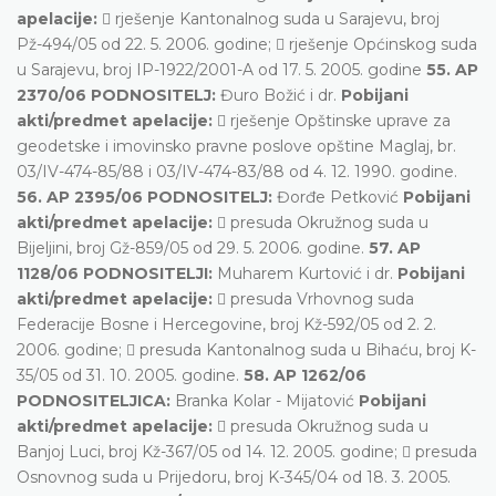
apelacije:
 rješenje Kantonalnog suda u Sarajevu, broj
Pž-494/05 od 22. 5. 2006. godine;  rješenje Općinskog suda
u Sarajevu, broj IP-1922/2001-A od 17. 5. 2005. godine
55. AP
2370/06 PODNOSITELJ:
Đuro Božić i dr.
Pobijani
akti/predmet apelacije:
 rješenje Opštinske uprave za
geodetske i imovinsko pravne poslove opštine Maglaj, br.
03/IV-474-85/88 i 03/IV-474-83/88 od 4. 12. 1990. godine.
56. AP 2395/06 PODNOSITELJ:
Đorđe Petković
Pobijani
akti/predmet apelacije:
 presuda Okružnog suda u
Bijeljini, broj Gž-859/05 od 29. 5. 2006. godine.
57. AP
1128/06 PODNOSITELJI:
Muharem Kurtović i dr.
Pobijani
akti/predmet apelacije:
 presuda Vrhovnog suda
Federacije Bosne i Hercegovine, broj Kž-592/05 od 2. 2.
2006. godine;  presuda Kantonalnog suda u Bihaću, broj K-
35/05 od 31. 10. 2005. godine.
58. AP 1262/06
PODNOSITELJICA:
Branka Kolar - Mijatović
Pobijani
akti/predmet apelacije:
 presuda Okružnog suda u
Banjoj Luci, broj Kž-367/05 od 14. 12. 2005. godine;  presuda
Osnovnog suda u Prijedoru, broj K-345/04 od 18. 3. 2005.