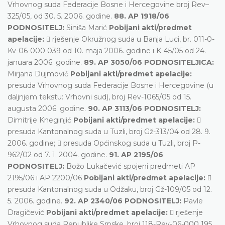
Vrhovnog suda Federacije Bosne i Hercegovine broj Rev–
325/05, od 30. 5. 2006. godine.
88. AP 1918/06
PODNOSITELJ:
Siniša Marić
Pobijani akti/predmet
apelacije:
 rješenje Okružnog suda u Banja Luci, br. 011-0-
Kv-06-000 039 od 10. maja 2006. godine i K-45/05 od 24.
januara 2006. godine.
89. AP 3050/06 PODNOSITELJICA:
Mirjana Dujmović
Pobijani akti/predmet apelacije:
presuda Vrhovnog suda Federacije Bosne i Hercegovine (u
daljnjem tekstu: Vrhovni sud), broj Rev-1065/05 od 15.
augusta 2006. godine.
90. AP 3113/06 PODNOSITELJ:
Dimitrije Kneginjić
Pobijani akti/predmet apelacije:

presuda Kantonalnog suda u Tuzli, broj Gž-313/04 od 28. 9.
2006. godine;  presuda Općinskog suda u Tuzli, broj P-
962/02 od 7. 1. 2004. godine.
91. AP 2195/06
PODNOSITELJ:
Božo Lukačević spojeni predmeti AP
2195/06 i AP 2200/06
Pobijani akti/predmet apelacije:

presuda Kantonalnog suda u Odžaku, broj Gž-109/05 od 12.
5. 2006. godine.
92. AP 2340/06 PODNOSITELJ:
Pavle
Dragičević
Pobijani akti/predmet apelacije:
 rješenje
Vrhovnog suda Republike Srpske, broj 118-Rev-06-000 195,