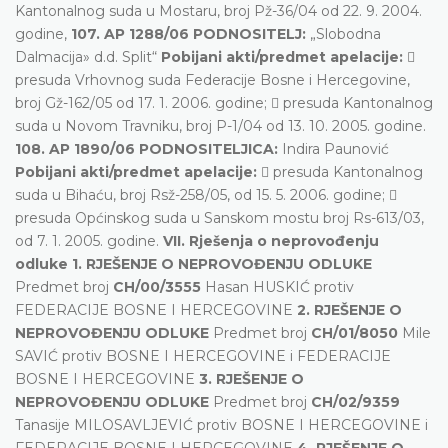
Kantonalnog suda u Mostaru, broj Pž-36/04 od 22. 9. 2004.
godine,
107. AP 1288/06 PODNOSITELJ:
„Slobodna
Dalmacija» d.d. Split“
Pobijani akti/predmet apelacije:

presuda Vrhovnog suda Federacije Bosne i Hercegovine,
broj Gž-162/05 od 17. 1. 2006. godine;  presuda Kantonalnog
suda u Novom Travniku, broj P-1/04 od 13. 10. 2005. godine.
108. AP 1890/06 PODNOSITELJICA:
Indira Paunović
Pobijani akti/predmet apelacije:
 presuda Kantonalnog
suda u Bihaću, broj Rsž-258/05, od 15. 5. 2006. godine; 
presuda Općinskog suda u Sanskom mostu broj Rs-613/03,
od 7. 1. 2005. godine.
VII. Rješenja o neprovođenju
odluke
1. RJEŠENJE O NEPROVOĐENJU ODLUKE
Predmet broj
CH/00/3555
Hasan HUSKIĆ protiv
FEDERACIJE BOSNE I HERCEGOVINE
2. RJEŠENJE O
NEPROVOĐENJU ODLUKE
Predmet broj
CH/01/8050
Mile
SAVIĆ protiv BOSNE I HERCEGOVINE i FEDERACIJE
BOSNE I HERCEGOVINE
3. RJEŠENJE O
NEPROVOĐENJU ODLUKE
Predmet broj
CH/02/9359
Tanasije MILOSAVLJEVIĆ protiv BOSNE I HERCEGOVINE i
FEDERACIJE BOSNE I HERCEGOVINE
4. RJEŠENJE O