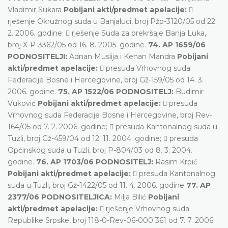
Vladimir Sukara
Pobijani akti/predmet apelacije:

rješenje Okružnog suda u Banjaluci, broj Pžp-3120/05 od 22.
2. 2006. godine;  rješenje Suda za prekršaje Banja Luka,
broj X-P-3362/05 od 16. 8. 2005. godine.
74. AP 1659/06
PODNOSITELJI:
Adnan Muslija i Kenan Mandra
Pobijani
akti/predmet apelacije:
 presuda Vrhovnog suda
Federacije Bosne i Hercegovine, broj Gž-159/05 od 14. 3.
2006. godine.
75. AP 1522/06 PODNOSITELJ:
Budimir
Vuković
Pobijani akti/predmet apelacije:
 presuda
Vrhovnog suda Federacije Bosne i Hercegovine, broj Rev-
164/05 od 7. 2. 2006. godine;  presuda Kantonalnog suda u
Tuzli, broj Gž-459/04 od 12. 11. 2004. godine;  presuda
Općinskog suda u Tuzli, broj P-804/03 od 8. 3. 2004.
godine.
76. AP 1703/06 PODNOSITELJ:
Rasim Krpić
Pobijani akti/predmet apelacije:
 presuda Kantonalnog
suda u Tuzli, broj Gž-1422/05 od 11. 4. 2006. godine
77. AP
2377/06 PODNOSITELJICA:
Milja Bilić
Pobijani
akti/predmet apelacije:
 rješenje Vrhovnog suda
Republike Srpske, broj 118-0-Rev-06-000 361 od 7. 7. 2006.