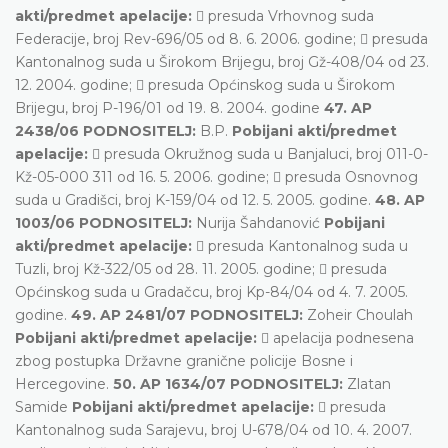
akti/predmet apelacije:
 presuda Vrhovnog suda
Federacije, broj Rev-696/05 od 8. 6. 2006. godine;  presuda
Kantonalnog suda u Širokom Brijegu, broj Gž-408/04 od 23.
12. 2004. godine;  presuda Općinskog suda u Širokom
Brijegu, broj P-196/01 od 19. 8. 2004. godine
47. AP
2438/06 PODNOSITELJ:
B.P.
Pobijani akti/predmet
apelacije:
 presuda Okružnog suda u Banjaluci, broj 011-0-
Kž-05-000 311 od 16. 5. 2006. godine;  presuda Osnovnog
suda u Gradišci, broj K-159/04 od 12. 5. 2005. godine.
48. AP
1003/06 PODNOSITELJ:
Nurija Šahdanović
Pobijani
akti/predmet apelacije:
 presuda Kantonalnog suda u
Tuzli, broj Kž-322/05 od 28. 11. 2005. godine;  presuda
Općinskog suda u Gradačcu, broj Kp-84/04 od 4. 7. 2005.
godine.
49. AP 2481/07 PODNOSITELJ:
Zoheir Choulah
Pobijani akti/predmet apelacije:
 apelacija podnesena
zbog postupka Državne granične policije Bosne i
Hercegovine.
50. AP 1634/07 PODNOSITELJ:
Zlatan
Samide
Pobijani akti/predmet apelacije:
 presuda
Kantonalnog suda Sarajevu, broj U-678/04 od 10. 4. 2007.