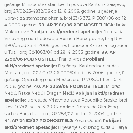
rješenje Ministarstva stambenih poslova Kantona Sarajevo,
broj 27/02-23-4832/06 od 12. 6. 2006. godine;  rješenje
Uprave za stambena pitanja, broj 23/6-372-P-3801/98 od 12.
4. 2006. godine.
38. AP 1980/06 PODNOSITELJICA:
Ilinka
Maksimović
Pobijani akti/predmet apelacije:
 presuda
Vrhovnog suda Federacije Bosne i Hercegovine, broj Rev-
890/05 od 25. 4. 2006. godine;  presuda Kantonalnog suda
u Tuzli, broj Gž-1083/04 od 28. 4. 2005. godine.
39. AP
2256/06 PODNOSITELJ:
Franjo Krešić
Pobijani
akti/predmet apelacije:
 rješenje Kantonalnog suda u
Mostaru, broj 007-0-Gž-06-000601 od 1. 6. 2006. godine; 
rješenje Općinskog suda Mostar, broj P-708/01-I od 10. 4.
2006. godine.
40. AP 2269/06 PODNOSITELJI:
Milorad
Nežić, Ratka Nežić i Dragan Nežić
Pobijani akti/predmet
apelacije:
 presuda Vrhovnog suda Republike Srpske, broj
Rev-467/05 od 14. 3. 2006. godine;  presuda Okružnog
suda u Banja Luci, broj Gž-283/02 od 14. 12. 2004. godine.
41. AP 2482/07 PODNOSITELJ:
Zoran Opačić
Pobijani
akti/predmet apelacije:
 rješenje Okružnog suda u Banja