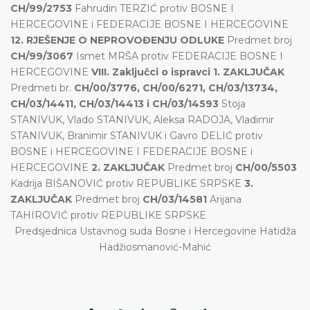
CH/99/2753
Fahrudin TERZIĆ protiv BOSNE I
HERCEGOVINE i FEDERACIJE BOSNE I HERCEGOVINE
12. RJEŠENJE O NEPROVOĐENJU ODLUKE
Predmet broj
CH/99/3067
Ismet MRŠA protiv FEDERACIJE BOSNE I
HERCEGOVINE
VIII. Zaključci o ispravci
1. ZAKLJUČAK
Predmeti br.
CH/00/3776, CH/00/6271, CH/03/13734,
CH/03/14411, CH/03/14413 i CH/03/14593
Stoja
STANIVUK, Vlado STANIVUK, Aleksa RADOJA, Vladimir
STANIVUK, Branimir STANIVUK i Gavro DELIĆ protiv
BOSNE i HERCEGOVINE I FEDERACIJE BOSNE i
HERCEGOVINE
2. ZAKLJUČAK
Predmet broj
CH/00/5503
Kadrija BIŠANOVIĆ protiv REPUBLIKE SRPSKE
3.
ZAKLJUČAK
Predmet broj
CH/03/14581
Arijana
TAHIROVIĆ protiv REPUBLIKE SRPSKE
Predsjednica Ustavnog suda Bosne i Hercegovine Hatidža
Hadžiosmanović-Mahić