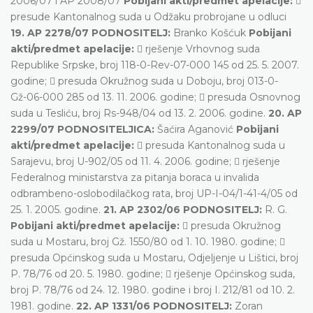
2006/07 i AP 2008/07
Pobijani akti/predmet apelacije:

presude Kantonalnog suda u Odžaku probrojane u odluci
19. AP 2278/07 PODNOSITELJ:
Branko Košćuk
Pobijani
akti/predmet apelacije:
 rješenje Vrhovnog suda
Republike Srpske, broj 118-0-Rev-07-000 145 od 25. 5. 2007.
godine;  presuda Okružnog suda u Doboju, broj 013-0-
Gž-06-000 285 od 13. 11. 2006. godine;  presuda Osnovnog
suda u Tesliću, broj Rs-948/04 od 13. 2. 2006. godine.
20. AP
2299/07 PODNOSITELJICA:
Šaćira Aganović
Pobijani
akti/predmet apelacije:
 presuda Kantonalnog suda u
Sarajevu, broj U-902/05 od 11. 4. 2006. godine;  rješenje
Federalnog ministarstva za pitanja boraca u invalida
odbrambeno-oslobodilačkog rata, broj UP-I-04/1-41-4/05 od
25. 1. 2005. godine.
21. AP 2302/06 PODNOSITELJ:
R. G.
Pobijani akti/predmet apelacije:
 presuda Okružnog
suda u Mostaru, broj Gž. 1550/80 od 1. 10. 1980. godine; 
presuda Općinskog suda u Mostaru, Odjeljenje u Lištici, broj
P. 78/76 od 20. 5. 1980. godine;  rješenje Općinskog suda,
broj P. 78/76 od 24. 12. 1980. godine i broj I. 212/81 od 10. 2.
1981. godine.
22. AP 1331/06 PODNOSITELJ:
Zoran