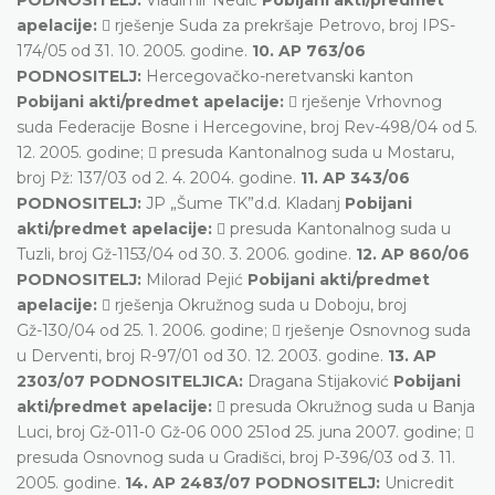
apelacije:
 rješenje Suda za prekršaje Petrovo, broj IPS-
174/05 od 31. 10. 2005. godine.
10. AP 763/06
PODNOSITELJ:
Hercegovačko-neretvanski kanton
Pobijani akti/predmet apelacije:
 rješenje Vrhovnog
suda Federacije Bosne i Hercegovine, broj Rev-498/04 od 5.
12. 2005. godine;  presuda Kantonalnog suda u Mostaru,
broj Pž: 137/03 od 2. 4. 2004. godine.
11. AP 343/06
PODNOSITELJ:
JP „Šume TK”d.d. Kladanj
Pobijani
akti/predmet apelacije:
 presuda Kantonalnog suda u
Tuzli, broj Gž-1153/04 od 30. 3. 2006. godine.
12. AP 860/06
PODNOSITELJ:
Milorad Pejić
Pobijani akti/predmet
apelacije:
 rješenja Okružnog suda u Doboju, broj
Gž-130/04 od 25. 1. 2006. godine;  rješenje Osnovnog suda
u Derventi, broj R-97/01 od 30. 12. 2003. godine.
13. AP
2303/07 PODNOSITELJICA:
Dragana Stijaković
Pobijani
akti/predmet apelacije:
 presuda Okružnog suda u Banja
Luci, broj Gž-011-0 Gž-06 000 251od 25. juna 2007. godine; 
presuda Osnovnog suda u Gradišci, broj P-396/03 od 3. 11.
2005. godine.
14. AP 2483/07 PODNOSITELJ:
Unicredit