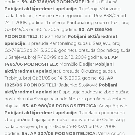
godine.
59. AP 1266/06 PODNOSITELJ:
Alija Đuherić
Pobijani akti/predmet apelacije:
 rješenje Vrhovnog
suda Federacije Bosne i Hercegovine, broj Rev-838/04 od
24. 1. 2006. godine;  rješenje Kantonalnog suda u Tuzli, broj
Gž-1845/03 od 30. 4. 2004. godine.
60. AP 1365/06
PODNOSITELJ:
Dušan Bratić
Pobijani akti/predmet
apelacije:
 presuda Kantonalnog suda u Sarajevu, broj
Gž-746/05 od 24. 3. 2006. godine;  presuda Općinskog suda
u Sarajevu, broj P-180/99 od 2. 12. 2004.godine.
61. AP
1485/06 PODNOSITELJ:
Momčilo Dedijer
Pobijani
akti/predmet apelacije:
 presuda Okružnog suda u
Trebinju, broj Gž-31/05 od 14. 3. 2006. godine.
62. AP
1825/06 PODNOSITELJ:
Jadranko Stojković
Pobijani
akti/predmet apelacije:
 apelacija podnesna zbog dužine
postupka utvrđivanja naknade štete za porušeni stambeni
objekat.
63. AP 980/06 PODNOSITELJICA:
Advija Agović
Pobijani akti/predmet apelacije:
 apelacija podnesena
zbog dužine trajanja postupka i protiv presude Općinskog
suda u Sarajevu, broj Pr-1506/04-B-XXVI od 9. 2. 2006.
godine.
64. AP 307/06 PODNOSITELJICA:
Vilma Anušić