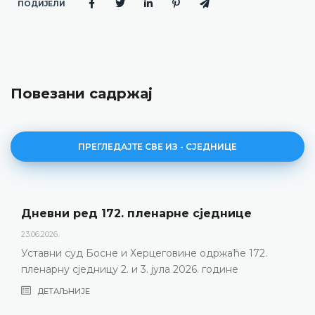
ПОДИЈЕЛИ
Повезани садржај
ПРЕГЛЕДАЈТЕ СВЕ ИЗ - СЈЕДНИЦЕ
Дневни ред 172. пленарне сједнице
23.06.2026.
Уставни суд Босне и Херцеговине одржаће 172.
пленарну сједницу 2. и 3. јула 2026. године
ДЕТАЉНИЈЕ