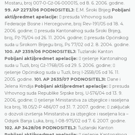
Mostaru, broj 007-0-Gž-06-000015, od 8. 6. 2006. godine.
99. AP 2273/06 PODNOSITELJ:
E.M. Široki Brijeg
Pobijani
akti/predmet apelacije:
 presuda Vrhovnog suda
Federacije Bosne i Hercegovine, broj Rev-191/05 od 18. 4.
2006. godine;  presuda Kantonalnog suda Široki Brijeg,
broj, Pž-75/04 od 26. 11. 2004. godine;  presuda Općinskog
suda u Širokom Brijegu broj, Ps 77/02 od 2. 8. 2004. godine.
100. AP 2359/06 PODNOSITELJ:
Tuzlanski Kanton
Pobijani akti/predmet apelacije:
 rješenje Kantonalnog
suda u Tuzli, broj Gž-1768/05 od 29. 5. 2006. godine; 
rješenje Općinskog suda u Tuzli, broj I-2558/05 od 16. 11.
2005. godine.
101. AP 2635/07 PODNOSITELJI:
Dane i
Jelena Krndija
Pobijani akti/predmet apelacije:
 presuda
Vrhovnog suda Republike Srpske broj, U-576/04 od 13. 9.
2006, godine;  rješenje Ministarstva za izbjeglice i raseljena
lica broj, 18.05/2-P 486/07 od 31. 7. 2007. godine;  zaključak
o dozvoli izvršenja Ministarstva za izbjeglice i raseljena lica –
Odsjek Banja Luka, broj, I-08-975/02 od 7. 6. 2007. godine.
102. AP 3428/06 PODNOSITELJ:
Tuzlanski Kanton
Pobijani akti/predmet apelacije:
 rješenje Kantonalnog