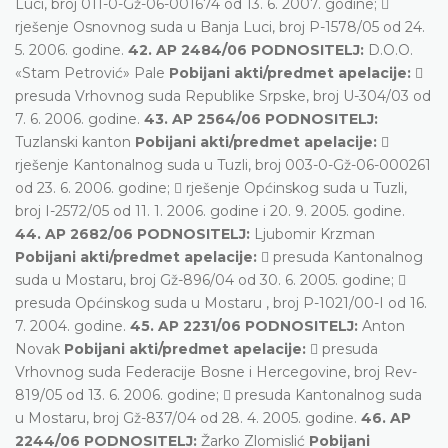
Luci, broj 011-0-Gž-06-001674 od 13. 6. 2007. godine; 
rješenje Osnovnog suda u Banja Luci, broj P-1578/05 od 24.
5. 2006. godine.
42. AP 2484/06 PODNOSITELJ:
D.O.O.
«Stam Petrović» Pale
Pobijani akti/predmet apelacije:

presuda Vrhovnog suda Republike Srpske, broj U-304/03 od
7. 6. 2006. godine.
43. AP 2564/06 PODNOSITELJ:
Tuzlanski kanton
Pobijani akti/predmet apelacije:

rješenje Kantonalnog suda u Tuzli, broj 003-0-Gž-06-000261
od 23. 6. 2006. godine;  rješenje Općinskog suda u Tuzli,
broj I-2572/05 od 11. 1. 2006. godine i 20. 9. 2005. godine.
44. AP 2682/06 PODNOSITELJ:
Ljubomir Krzman
Pobijani akti/predmet apelacije:
 presuda Kantonalnog
suda u Mostaru, broj Gž-896/04 od 30. 6. 2005. godine; 
presuda Općinskog suda u Mostaru , broj P-1021/00-I od 16.
7. 2004. godine.
45. AP 2231/06 PODNOSITELJ:
Anton
Novak
Pobijani akti/predmet apelacije:
 presuda
Vrhovnog suda Federacije Bosne i Hercegovine, broj Rev-
819/05 od 13. 6. 2006. godine;  presuda Kantonalnog suda
u Mostaru, broj Gž-837/04 od 28. 4. 2005. godine.
46. AP
2244/06 PODNOSITELJ:
Žarko Zlomislić
Pobijani