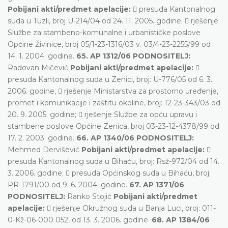
Pobijani akti/predmet apelacije:
 presuda Kantonalnog
suda u Tuzli, broj U-214/04 od 24. 11. 2005. godine;  rješenje
Službe za stambeno-komunalne i urbanističke poslove
Općine Živinice, broj 05/1-23-1316/03 v. 03/4-23-2255/99 od
14. 1. 2004. godine.
65. AP 1312/06 PODNOSITELJ:
Radovan Mičević
Pobijani akti/predmet apelacije:

presuda Kantonalnog suda u Zenici, broj: U-776/05 od 6. 3.
2006. godine,  rješenje Ministarstva za prostorno uređenje,
promet i komunikacije i zaštitu okoline, broj: 12-23-343/03 od
20. 9. 2005. godine;  rješenje Službe za opću upravu i
stambene poslove Općine Zenica, broj 03-23-12-4378/99 od
17. 2. 2003. godine.
66. AP 1340/06 PODNOSITELJ:
Mehmed Dervišević
Pobijani akti/predmet apelacije:

presuda Kantonalnog suda u Bihaću, broj: Rsž-972/04 od 14.
3. 2006. godine;  presuda Općinskog suda u Bihaću, broj:
PR-1791/00 od 9. 6. 2004. godine.
67. AP 1371/06
PODNOSITELJ:
Ranko Stojić
Pobijani akti/predmet
apelacije:
 rješenje Okružnog suda u Banja Luci, broj: 011-
0-Kž-06-000 052, od 13. 3. 2006. godine.
68. AP 1384/06