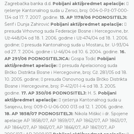
Zagrebačka banka d.d.
Pobijani akti/predmet apelacije:

rješenje Kantonalnog suda u Zenici, broj: 004-0-Pž-07-000-
134 od 17. 7. 2007. godine.
15. AP 1178/06 PODNOSITELJI:
Šerif i Dunja Zahirović
Pobijani akti/predmet apelacije:

presuda Vrhovnog suda Federacije Bosne i Hercegovine, br.
Už-448/04 od 18. 1. 2006. godine i Už-474/04 od 18. 1. 2006.
godine;  presuda Kantonalnog suda u Mostaru, br. U-93/04
od 27. 7. 2004. godine i U-46/04 od 10. 6. 2004. godine.
16.
AP 291/06 PODNOSITELJICA:
Gospa Todić
Pobijani
akti/predmet apelacije:
 presuda Apelacionog suda
Brčko Distrikta Bosne i Hercegovine, broj: Gž. 281/05 od 18.
10. 2005. godine;  presuda Osnovnog suda Brčko Distrikta
Bosne i Hercegovine, broj: P-412/01-I-4 od 18. 3. 2005.
godine.
17. AP 350/06 PODNOSITELJ:
H. S.
Pobijani
akti/predmet apelacije:
 rješenja Kantonalnog suda u
Sarajevu, broj: 009-0-U-06-000 013 od 12. 1. 2006. godine.
18. AP 1858/07 PODNOSITELJI:
Nikola Miškić i dr. Spojene
apelacije AP 1858/07, AP 1859/07, AP 1862/07, AP 1863/07,
AP 1864/07, AP 1865/07, AP 1866/07, AP 1867/07, AP