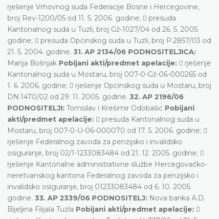
rješenje Vrhovnog suda Federacije Bosne i Hercegovine,
broj Rev-1200/05 od 11. 5. 2006. godine;  presuda
Kantonalnog suda u Tuzli, broj Gž-1027/04 od 26. 5. 2005.
godine;  presuda Općinskog suda u Tuzli, broj P.2857/03 od
21. 5. 2004. godine.
31. AP 2134/06 PODNOSITELJICA:
Manja Bošnjak
Pobijani akti/predmet apelacije:
 rješenje
Kantonalnog suda u Mostaru, broj 007-0-Gž-06-000265 od
1. 6. 2006. godine;  rješenje Općinskog suda u Mostaru, broj
DN:1470/02 od 29. 11. 2005. godine.
32. AP 2196/06
PODNOSITELJI:
Tomislav i Krešimir Odobašić
Pobijani
akti/predmet apelacije:
 presuda Kantonalnog suda u
Mostaru, broj 007-0-U-06-000070 od 17. 5. 2006. godine; 
rješenje Federalnog zavoda za penzijsko i invalidsko
osiguranje, broj 02/1-1233083484 od 21. 12. 2005. godine; 
rješenje Kantonalne administrativne službe Hercegovačko-
neretvanskog kantona Federalnog zavoda za penzijsko i
invalidsko osiguranje, broj 01233083484 od 6. 10. 2005.
godine.
33. AP 2339/06 PODNOSITELJ:
Nova banka A.D.
Bijeljina Filijala Tuzla
Pobijani akti/predmet apelacije:
