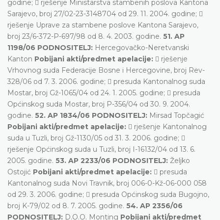
godine;  rješenje Ministarstva stambenih poslova Kantona
Sarajevo, broj 27/02-23-3148704 od 29. 11. 2004. godine; 
rješenje Uprave za stambene poslove Kantona Sarajevo,
broj 23/6-372-P-697/98 od 8. 4. 2003. godine.
51. AP
1198/06 PODNOSITELJ:
Hercegovačko-Neretvanski
Kanton
Pobijani akti/predmet apelacije:
 rješenje
Vrhovnog suda Federacije Bosne i Hercegovine, broj Rev-
328/06 od 7. 3. 2006. godine;  presuda Kantonalnog suda
Mostar, broj Gž-1065/04 od 24. 1. 2005. godine;  presuda
Općinskog suda Mostar, broj P-356/04 od 30. 9. 2004.
godine.
52. AP 1834/06 PODNOSITELJ:
Mirsad Topčagić
Pobijani akti/predmet apelacije:
 rješenje Kantonalnog
suda u Tuzli, broj Gž-1130/05 od 31. 3. 2006. godine; 
rješenje Općinskog suda u Tuzli, broj I-16132/04 od 13. 6.
2005. godine.
53. AP 2233/06 PODNOSITELJ:
Željko
Ostojić
Pobijani akti/predmet apelacije:
 presuda
Kantonalnog suda Novi Travnik, broj 006-0-Kž-06-000 058
od 29. 3. 2006. godine;  presuda Općinskog suda Bugojno,
broj K-79/02 od 8. 7. 2005. godine.
54. AP 2356/06
PODNOSITELJ:
D.O.O. Monting
Pobijani akti/predmet