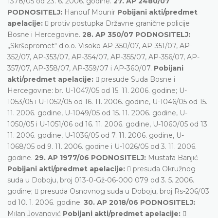
1378/05 od 23. 6. 2006. godine.
27. AP 2480/07
PODNOSITELJ:
Hanouf Mounir
Pobijani akti/predmet
apelacije:
 protiv postupka Državne granične policije
Bosne i Hercegovine.
28. AP 350/07 PODNOSITELJ:
„Skršopromet“ d.o.o. Visoko AP-350/07, AP-351/07, AP-
352/07, AP-353/07, AP-354/07, AP-355/07, AP-356/07, AP-
357/07, AP-358/07, AP-359/07 i AP-360/07.
Pobijani
akti/predmet apelacije:
 presude Suda Bosne i
Hercegovine: br. U-1047/05 od 15. 11. 2006. godine; U-
1053/05 i U-1052/05 od 16. 11. 2006. godine, U-1046/05 od 15.
11. 2006. godine, U-1049/05 od 15. 11. 2006. godine, U-
1050/05 i U-1051/06 od 16. 11. 2006. godine, U-1060/05 od 13.
11. 2006. godine, U-1036/05 od 7. 11. 2006. godine, U-
1068/05 od 9. 11. 2006. godine i U-1026/05 od 3. 11. 2006.
godine.
29. AP 1977/06 PODNOSITELJ:
Mustafa Banjić
Pobijani akti/predmet apelacije:
 presuda Okružnog
suda u Doboju, broj 013-0-Gž-06-000 079 od 3. 5. 2006.
godine;  presuda Osnovnog suda u Doboju, broj Rs-206/03
od 10. 1. 2006. godine.
30. AP 2018/06 PODNOSITELJ:
Milan Jovanović
Pobijani akti/predmet apelacije:
