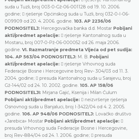
suda u Tuzli, broj 003-0-Gž-06-001128 od 19. 10. 2006.
godine;  rješenje Općinskog suda u Tuzli, broj 032-0-I-06-
009909 od 20. 4. 2006. godine.
103. AP 2236/06
PODNOSITELJ:
Hercegovačka banka d.d. Mostar
Pobijani
akti/predmet apelacije:
 rješenje Kantonalnog suda u
Mostaru, broj 007-0-Pž-06-000052 od 26. maja 2006.
godine.
VI. Razmatranje predmeta Vijeća od pet sudija:
104. AP 563/04 PODNOSITELJ:
M. B.
Pobijani
akti/predmet apelacije:
 rješenje Vrhovnog suda
Federacije Bosne i Hercegovine broj Rev- 304/03 od 11. 3.
2004. godine;  presuda Kantonalnog suda u Sarajevu, broj
Gž-144/02 od 24. 10. 2002. godine.
105. AP 158/06
PODNOSITELJI:
Mirjana Gajić, Ksenija i Milan Ćulum
Pobijani akti/predmet apelacije:
 neizvršenje rješenja
Osnovnog suda u Banjaluci, broj I-3422/04 od 4. 2. 2005.
godine.
106. AP 948/06 PODNOSITELJ:
Lovačko društvo
«Jarebica» Mostar
Pobijani akti/predmet apelacije:

presuda Vrhovnog suda Federacije Bosne i Hercegovine,
broj Rev-884/04 od 24. 1. 2006. godine;  presuda