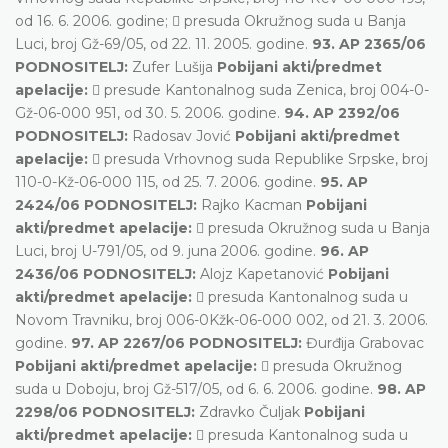
od 16. 6. 2006. godine;  presuda Okružnog suda u Banja
Luci, broj Gž-69/05, od 22. 11. 2005. godine.
93. AP 2365/06
PODNOSITELJ:
Zufer Lušija
Pobijani akti/predmet
apelacije:
 presude Kantonalnog suda Zenica, broj 004-0-
Gž-06-000 951, od 30. 5. 2006. godine.
94. AP 2392/06
PODNOSITELJ:
Radosav Jović
Pobijani akti/predmet
apelacije:
 presuda Vrhovnog suda Republike Srpske, broj
110-0-Kž-06-000 115, od 25. 7. 2006. godine.
95. AP
2424/06 PODNOSITELJ:
Rajko Kacman
Pobijani
akti/predmet apelacije:
 presuda Okružnog suda u Banja
Luci, broj U-791/05, od 9. juna 2006. godine.
96. AP
2436/06 PODNOSITELJ:
Alojz Kapetanović
Pobijani
akti/predmet apelacije:
 presuda Kantonalnog suda u
Novom Travniku, broj 006-0Kžk-06-000 002, od 21. 3. 2006.
godine.
97. AP 2267/06 PODNOSITELJ:
Đurđija Grabovac
Pobijani akti/predmet apelacije:
 presuda Okružnog
suda u Doboju, broj Gž-517/05, od 6. 6. 2006. godine.
98. AP
2298/06 PODNOSITELJ:
Zdravko Čuljak
Pobijani
akti/predmet apelacije:
 presuda Kantonalnog suda u