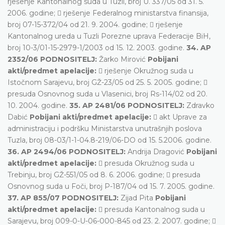
rješenje Kantonalnog suda u Tuzli, broj U. 337/05 od 31. 5.
2006. godine;  rješenje Federalnog ministarstva finansija,
broj 07-15-372/04 od 21. 9. 2004. godine;  rješenje
Kantonalnog ureda u Tuzli Porezne uprava Federacije BiH,
broj 10-3/01-15-2979-1/2003 od 15. 12. 2003. godine.
34. AP
2352/06 PODNOSITELJ:
Žarko Mirović
Pobijani
akti/predmet apelacije:
 rješenje Okružnog suda u
Istočnom Sarajevu, broj GŽ-23/05 od 25. 5. 2005. godine; 
presuda Osnovnog suda u Vlasenici, broj Rs-114/02 od 20.
10. 2004. godine.
35. AP 2481/06 PODNOSITELJ:
Zdravko
Dabić
Pobijani akti/predmet apelacije:
 akt Uprave za
administraciju i podršku Ministarstva unutrašnjih poslova
Tuzla, broj 08-03/1-1-04.8-219/06-DO od 15. 5.2006. godine.
36. AP 2494/06 PODNOSITELJ:
Andrija Dragović
Pobijani
akti/predmet apelacije:
 presuda Okružnog suda u
Trebinju, broj GŽ-551/05 od 8. 6. 2006. godine;  presuda
Osnovnog suda u Foči, broj P-187/04 od 15. 7. 2005. godine.
37. AP 855/07 PODNOSITELJ:
Zijad Pita
Pobijani
akti/predmet apelacije:
 presuda Kantonalnog suda u
Sarajevu, broj 009-0-U-06-000-845 od 23. 2. 2007. godine; 