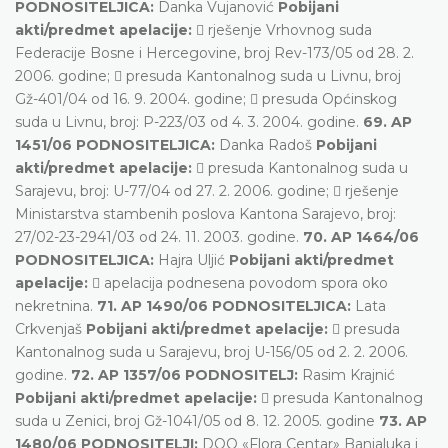
PODNOSITELJICA:
Danka Vujanović
Pobijani
akti/predmet apelacije:
 rješenje Vrhovnog suda
Federacije Bosne i Hercegovine, broj Rev-173/05 od 28. 2.
2006. godine;  presuda Kantonalnog suda u Livnu, broj
Gž-401/04 od 16. 9. 2004. godine;  presuda Općinskog
suda u Livnu, broj: P-223/03 od 4. 3. 2004. godine.
69. AP
1451/06 PODNOSITELJICA:
Danka Radoš
Pobijani
akti/predmet apelacije:
 presuda Kantonalnog suda u
Sarajevu, broj: U-77/04 od 27. 2. 2006. godine;  rješenje
Ministarstva stambenih poslova Kantona Sarajevo, broj:
27/02-23-2941/03 od 24. 11. 2003. godine.
70. AP 1464/06
PODNOSITELJICA:
Hajra Uljić
Pobijani akti/predmet
apelacije:
 apelacija podnesena povodom spora oko
nekretnina.
71. AP 1490/06 PODNOSITELJICA:
Lata
Crkvenjaš
Pobijani akti/predmet apelacije:
 presuda
Kantonalnog suda u Sarajevu, broj U-156/05 od 2. 2. 2006.
godine.
72. AP 1357/06 PODNOSITELJ:
Rasim Krajnić
Pobijani akti/predmet apelacije:
 presuda Kantonalnog
suda u Zenici, broj Gž-1041/05 od 8. 12. 2005. godine
73. AP
1480/06 PODNOSITELJI:
DOO «Flora Centar» Banjaluka i