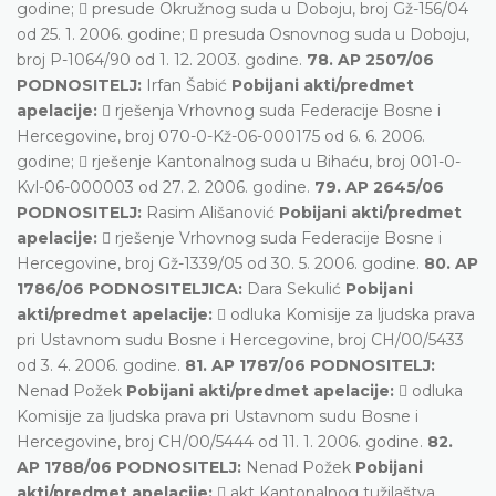
godine;  presude Okružnog suda u Doboju, broj Gž-156/04
od 25. 1. 2006. godine;  presuda Osnovnog suda u Doboju,
broj P-1064/90 od 1. 12. 2003. godine.
78. AP 2507/06
PODNOSITELJ:
Irfan Šabić
Pobijani akti/predmet
apelacije:
 rješenja Vrhovnog suda Federacije Bosne i
Hercegovine, broj 070-0-Kž-06-000175 od 6. 6. 2006.
godine;  rješenje Kantonalnog suda u Bihaću, broj 001-0-
Kvl-06-000003 od 27. 2. 2006. godine.
79. AP 2645/06
PODNOSITELJ:
Rasim Ališanović
Pobijani akti/predmet
apelacije:
 rješenje Vrhovnog suda Federacije Bosne i
Hercegovine, broj Gž-1339/05 od 30. 5. 2006. godine.
80. AP
1786/06 PODNOSITELJICA:
Dara Sekulić
Pobijani
akti/predmet apelacije:
 odluka Komisije za ljudska prava
pri Ustavnom sudu Bosne i Hercegovine, broj CH/00/5433
od 3. 4. 2006. godine.
81. AP 1787/06 PODNOSITELJ:
Nenad Požek
Pobijani akti/predmet apelacije:
 odluka
Komisije za ljudska prava pri Ustavnom sudu Bosne i
Hercegovine, broj CH/00/5444 od 11. 1. 2006. godine.
82.
AP 1788/06 PODNOSITELJ:
Nenad Požek
Pobijani
akti/predmet apelacije:
 akt Kantonalnog tužilaštva,