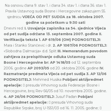
Na osnovu člana 9. stav 1. i člana 34. stav 1. i člana 36. stav 1.
Pravila Ustavnog suda Bosne i Hercegovine zakazujem 55.
sjednicu
VIJEĆA OD PET SUDIJA za 18. oktobra 2007.
godine sa početkom u 9:30 sati
Dnevni red:
I. Usvajanje zapisnika sa 54. sjednice Vijeća
od pet sudija održane 13. septembra 2007. godine II.
Verifikacija teksta 1. AP 619/06 (OM) PODNOSITELJI:
Mara i Stanko Stančević i dr.
2. AP 1067/06 PODNOSITELJ:
«Slobodna Dalmacija» d.d. Split
III. Memorandum povodom
zahtjeva za preispitivanje odluka Ustavnog suda
Bosne i Hercegovine br: AP 1418/05
od 12. septembra
2006. godine
AP 2093/05
od 20. oktobra 2006. godine
IV.
Razmatranje predmeta Vijeća od pet sudija 3. AP 12/06
PODNOSITELJ:
Mehmed Husika
Pobijani akti/predmet
apelacije:
 presuda Vrhovnog suda Federacije Bosne i
Hercegovine, broj Rev-56/05 od 10. novembra 2005. godine.
4. AP 26/06 PODNOSITELJ:
Jusuf Pađan
Pobijani
akti/predmet apelacije:
 presuda Vrhovnog suda
Republike Srpske, broj U-1551/03 od 16. 11. 2005. godine; 