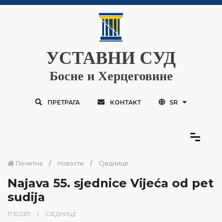
УСТАВНИ СУД
Босне и Херцеговине
ПРЕТРАГА
КОНТАКТ
SR
Почетна
Новости
Сједнице
Najava 55. sjednice Vijeća od pet
sudija
17.10.2007.
СЈЕДНИЦЕ