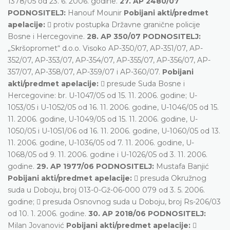
1378/05 od 23. 6. 2006. godine.
27. AP 2480/07
PODNOSITELJ:
Hanouf Mounir
Pobijani akti/predmet
apelacije:
 protiv postupka Državne granične policije
Bosne i Hercegovine.
28. AP 350/07 PODNOSITELJ:
„Skršopromet“ d.o.o. Visoko AP-350/07, AP-351/07, AP-
352/07, AP-353/07, AP-354/07, AP-355/07, AP-356/07, AP-
357/07, AP-358/07, AP-359/07 i AP-360/07.
Pobijani
akti/predmet apelacije:
 presude Suda Bosne i
Hercegovine: br. U-1047/05 od 15. 11. 2006. godine; U-
1053/05 i U-1052/05 od 16. 11. 2006. godine, U-1046/05 od 15.
11. 2006. godine, U-1049/05 od 15. 11. 2006. godine, U-
1050/05 i U-1051/06 od 16. 11. 2006. godine, U-1060/05 od 13.
11. 2006. godine, U-1036/05 od 7. 11. 2006. godine, U-
1068/05 od 9. 11. 2006. godine i U-1026/05 od 3. 11. 2006.
godine.
29. AP 1977/06 PODNOSITELJ:
Mustafa Banjić
Pobijani akti/predmet apelacije:
 presuda Okružnog
suda u Doboju, broj 013-0-Gž-06-000 079 od 3. 5. 2006.
godine;  presuda Osnovnog suda u Doboju, broj Rs-206/03
od 10. 1. 2006. godine.
30. AP 2018/06 PODNOSITELJ:
Milan Jovanović
Pobijani akti/predmet apelacije:
