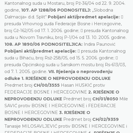
Kantonalnog suda u Mostaru, broj Pž-36/04 od 22. 9. 2004.
godine,
107. AP 1288/06 PODNOSITELJ:
„Slobodna
Dalmacija» d.d. Split“
Pobijani akti/predmet apelacije:

presuda Vrhovnog suda Federacije Bosne i Hercegovine,
broj Gž-162/05 od 17. 1. 2006. godine;  presuda Kantonalnog
suda u Novom Travniku, broj P-1/04 od 13. 10. 2005. godine.
108. AP 1890/06 PODNOSITELJICA:
Indira Paunović
Pobijani akti/predmet apelacije:
 presuda Kantonalnog
suda u Bihaću, broj Rsž-258/05, od 15. 5. 2006. godine; 
presuda Općinskog suda u Sanskom mostu broj Rs-613/03,
od 7. 1. 2005. godine.
VII. Rješenja o neprovođenju
odluke
1. RJEŠENJE O NEPROVOĐENJU ODLUKE
Predmet broj
CH/00/3555
Hasan HUSKIĆ protiv
FEDERACIJE BOSNE I HERCEGOVINE
2. RJEŠENJE O
NEPROVOĐENJU ODLUKE
Predmet broj
CH/01/8050
Mile
SAVIĆ protiv BOSNE I HERCEGOVINE i FEDERACIJE
BOSNE I HERCEGOVINE
3. RJEŠENJE O
NEPROVOĐENJU ODLUKE
Predmet broj
CH/02/9359
Tanasije MILOSAVLJEVIĆ protiv BOSNE I HERCEGOVINE i
FEDERACIJE BOSNE I HERCEGOVINE
4. RJEŠENJE O