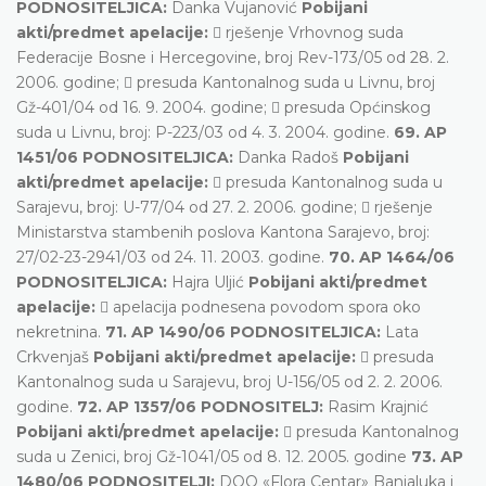
PODNOSITELJICA:
Danka Vujanović
Pobijani
akti/predmet apelacije:
 rješenje Vrhovnog suda
Federacije Bosne i Hercegovine, broj Rev-173/05 od 28. 2.
2006. godine;  presuda Kantonalnog suda u Livnu, broj
Gž-401/04 od 16. 9. 2004. godine;  presuda Općinskog
suda u Livnu, broj: P-223/03 od 4. 3. 2004. godine.
69. AP
1451/06 PODNOSITELJICA:
Danka Radoš
Pobijani
akti/predmet apelacije:
 presuda Kantonalnog suda u
Sarajevu, broj: U-77/04 od 27. 2. 2006. godine;  rješenje
Ministarstva stambenih poslova Kantona Sarajevo, broj:
27/02-23-2941/03 od 24. 11. 2003. godine.
70. AP 1464/06
PODNOSITELJICA:
Hajra Uljić
Pobijani akti/predmet
apelacije:
 apelacija podnesena povodom spora oko
nekretnina.
71. AP 1490/06 PODNOSITELJICA:
Lata
Crkvenjaš
Pobijani akti/predmet apelacije:
 presuda
Kantonalnog suda u Sarajevu, broj U-156/05 od 2. 2. 2006.
godine.
72. AP 1357/06 PODNOSITELJ:
Rasim Krajnić
Pobijani akti/predmet apelacije:
 presuda Kantonalnog
suda u Zenici, broj Gž-1041/05 od 8. 12. 2005. godine
73. AP
1480/06 PODNOSITELJI:
DOO «Flora Centar» Banjaluka i