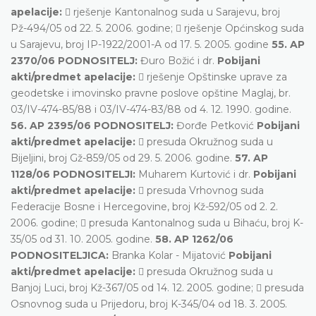
apelacije:
 rješenje Kantonalnog suda u Sarajevu, broj
Pž-494/05 od 22. 5. 2006. godine;  rješenje Općinskog suda
u Sarajevu, broj IP-1922/2001-A od 17. 5. 2005. godine
55. AP
2370/06 PODNOSITELJ:
Đuro Božić i dr.
Pobijani
akti/predmet apelacije:
 rješenje Opštinske uprave za
geodetske i imovinsko pravne poslove opštine Maglaj, br.
03/IV-474-85/88 i 03/IV-474-83/88 od 4. 12. 1990. godine.
56. AP 2395/06 PODNOSITELJ:
Đorđe Petković
Pobijani
akti/predmet apelacije:
 presuda Okružnog suda u
Bijeljini, broj Gž-859/05 od 29. 5. 2006. godine.
57. AP
1128/06 PODNOSITELJI:
Muharem Kurtović i dr.
Pobijani
akti/predmet apelacije:
 presuda Vrhovnog suda
Federacije Bosne i Hercegovine, broj Kž-592/05 od 2. 2.
2006. godine;  presuda Kantonalnog suda u Bihaću, broj K-
35/05 od 31. 10. 2005. godine.
58. AP 1262/06
PODNOSITELJICA:
Branka Kolar - Mijatović
Pobijani
akti/predmet apelacije:
 presuda Okružnog suda u
Banjoj Luci, broj Kž-367/05 od 14. 12. 2005. godine;  presuda
Osnovnog suda u Prijedoru, broj K-345/04 od 18. 3. 2005.