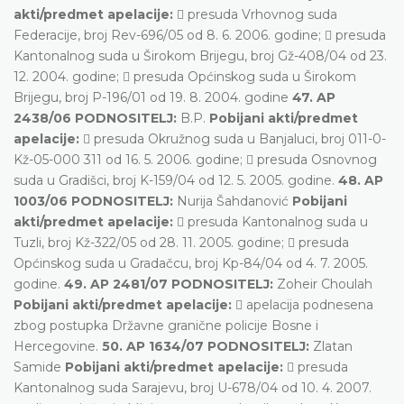
akti/predmet apelacije:
 presuda Vrhovnog suda
Federacije, broj Rev-696/05 od 8. 6. 2006. godine;  presuda
Kantonalnog suda u Širokom Brijegu, broj Gž-408/04 od 23.
12. 2004. godine;  presuda Općinskog suda u Širokom
Brijegu, broj P-196/01 od 19. 8. 2004. godine
47. AP
2438/06 PODNOSITELJ:
B.P.
Pobijani akti/predmet
apelacije:
 presuda Okružnog suda u Banjaluci, broj 011-0-
Kž-05-000 311 od 16. 5. 2006. godine;  presuda Osnovnog
suda u Gradišci, broj K-159/04 od 12. 5. 2005. godine.
48. AP
1003/06 PODNOSITELJ:
Nurija Šahdanović
Pobijani
akti/predmet apelacije:
 presuda Kantonalnog suda u
Tuzli, broj Kž-322/05 od 28. 11. 2005. godine;  presuda
Općinskog suda u Gradačcu, broj Kp-84/04 od 4. 7. 2005.
godine.
49. AP 2481/07 PODNOSITELJ:
Zoheir Choulah
Pobijani akti/predmet apelacije:
 apelacija podnesena
zbog postupka Državne granične policije Bosne i
Hercegovine.
50. AP 1634/07 PODNOSITELJ:
Zlatan
Samide
Pobijani akti/predmet apelacije:
 presuda
Kantonalnog suda Sarajevu, broj U-678/04 od 10. 4. 2007.