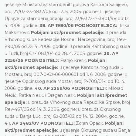
rješenje Ministarstva stambenih poslova Kantona Sarajevo,
broj 27/02-23-4832/06 od 12. 6. 2006. godine;  rješenje
Uprave za stambena pitanja, broj 23/6-372-P-3801/98 od 12.
4. 2006. godine.
38. AP 1980/06 PODNOSITELJICA:
Ilinka
Maksimović
Pobijani akti/predmet apelacije:
 presuda
Vrhovnog suda Federacije Bosne i Hercegovine, broj Rev-
890/05 od 25. 4. 2006. godine;  presuda Kantonalnog suda
u Tuzli, broj Gž-1083/04 od 28. 4. 2005. godine.
39. AP
2256/06 PODNOSITELJ:
Franjo Krešić
Pobijani
akti/predmet apelacije:
 rješenje Kantonalnog suda u
Mostaru, broj 007-0-Gž-06-000601 od 1. 6. 2006. godine; 
rješenje Općinskog suda Mostar, broj P-708/01-I od 10. 4.
2006. godine.
40. AP 2269/06 PODNOSITELJI:
Milorad
Nežić, Ratka Nežić i Dragan Nežić
Pobijani akti/predmet
apelacije:
 presuda Vrhovnog suda Republike Srpske, broj
Rev-467/05 od 14. 3. 2006. godine;  presuda Okružnog
suda u Banja Luci, broj Gž-283/02 od 14. 12. 2004. godine.
41. AP 2482/07 PODNOSITELJ:
Zoran Opačić
Pobijani
akti/predmet apelacije:
 rješenje Okružnog suda u Banja