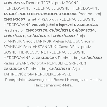
CH/99/2753
Fahrudin TERZIĆ protiv BOSNE I
HERCEGOVINE i FEDERACIJE BOSNE I HERCEGOVINE
12. RJEŠENJE O NEPROVOĐENJU ODLUKE
Predmet broj
CH/99/3067
Ismet MRŠA protiv FEDERACIJE BOSNE I
HERCEGOVINE
VIII. Zaključci o ispravci
1. ZAKLJUČAK
Predmeti br.
CH/00/3776, CH/00/6271, CH/03/13734,
CH/03/14411, CH/03/14413 i CH/03/14593
Stoja
STANIVUK, Vlado STANIVUK, Aleksa RADOJA, Vladimir
STANIVUK, Branimir STANIVUK i Gavro DELIĆ protiv
BOSNE i HERCEGOVINE I FEDERACIJE BOSNE i
HERCEGOVINE
2. ZAKLJUČAK
Predmet broj
CH/00/5503
Kadrija BIŠANOVIĆ protiv REPUBLIKE SRPSKE
3.
ZAKLJUČAK
Predmet broj
CH/03/14581
Arijana
TAHIROVIĆ protiv REPUBLIKE SRPSKE
Predsjednica Ustavnog suda Bosne i Hercegovine Hatidža
Hadžiosmanović-Mahić