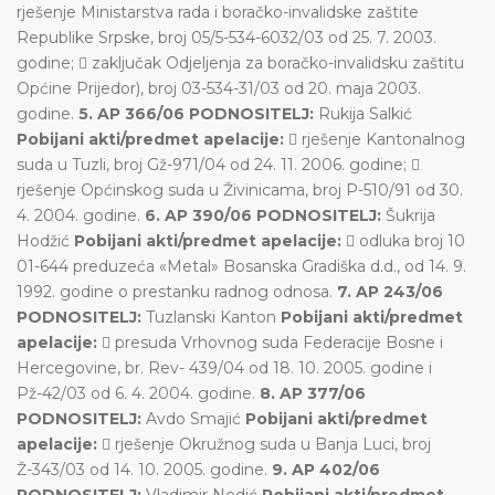
rješenje Ministarstva rada i boračko-invalidske zaštite
Republike Srpske, broj 05/5-534-6032/03 od 25. 7. 2003.
godine;  zaključak Odjeljenja za boračko-invalidsku zaštitu
Općine Prijedor), broj 03-534-31/03 od 20. maja 2003.
godine.
5. AP 366/06 PODNOSITELJ:
Rukija Salkić
Pobijani akti/predmet apelacije:
 rješenje Kantonalnog
suda u Tuzli, broj Gž-971/04 od 24. 11. 2006. godine; 
rješenje Općinskog suda u Živinicama, broj P-510/91 od 30.
4. 2004. godine.
6. AP 390/06 PODNOSITELJ:
Šukrija
Hodžić
Pobijani akti/predmet apelacije:
 odluka broj 10
01-644 preduzeća «Metal» Bosanska Gradiška d.d., od 14. 9.
1992. godine o prestanku radnog odnosa.
7. AP 243/06
PODNOSITELJ:
Tuzlanski Kanton
Pobijani akti/predmet
apelacije:
 presuda Vrhovnog suda Federacije Bosne i
Hercegovine, br. Rev- 439/04 od 18. 10. 2005. godine i
Pž-42/03 od 6. 4. 2004. godine.
8. AP 377/06
PODNOSITELJ:
Avdo Smajić
Pobijani akti/predmet
apelacije:
 rješenje Okružnog suda u Banja Luci, broj
Ž-343/03 od 14. 10. 2005. godine.
9. AP 402/06
PODNOSITELJ:
Vladimir Nedić
Pobijani akti/predmet