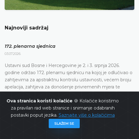
Najnoviji sadržaj
172. plenarna sjednica
03.07.2026.
Ustavni sud Bosne i Hercegovine je 2. i 3. srpnja 2026.
godine održao 172. plenarnu sjednicu na kojoj je odlučivao o
zahtjevima za apstraktnu kontrolu ustavnosti, većem broju
apelacija, zahtjeva za donošenje privremenih mjera te
rješenja o neizvršenju odluka Ustavnog suda
Ova stranica koristi kolačiće
🍪 Kolačiće koristimo
za pravilan rad web stranice i snimanje odabranih
postavki poput jezika.
Saznajte više o kolačićima
Dnevni red 172. plenarne sjednice
23.06.2026.
SLAŽEM SE
Ustavni sud Bosne i Hercegovine održat će 172. plenarnu