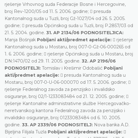
rješenje Vrhovnog suda Federacije Bosne i Hercegovine,
broj Rev-1200/05 od 11. 5. 2006. godine;  presuda
Kantonalnog suda u Tuzli, broj Gž-1027/04 od 26. 5. 2005.
godine;  presuda Općinskog suda u Tuzli, broj P.2857/03 od
21. 5. 2004. godine.
31. AP 2134/06 PODNOSITELJICA:
Manja Bošnjak
Pobijani akti/predmet apelacije:
 rješenje
Kantonalnog suda u Mostaru, broj 007-0-Gž-06-000265 od
1. 6. 2006. godine;  rješenje Općinskog suda u Mostaru, broj
DN:1470/02 od 29. 11. 2005. godine.
32. AP 2196/06
PODNOSITELJI:
Tomislav i Krešimir Odobašić
Pobijani
akti/predmet apelacije:
 presuda Kantonalnog suda u
Mostaru, broj 007-0-U-06-000070 od 17. 5. 2006. godine; 
rješenje Federalnog zavoda za penzijsko i invalidsko
osiguranje, broj 02/1-1233083484 od 21. 12. 2005. godine; 
rješenje Kantonalne administrativne službe Hercegovačko-
neretvanskog kantona Federalnog zavoda za penzijsko i
invalidsko osiguranje, broj 01233083484 od 6. 10. 2005.
godine.
33. AP 2339/06 PODNOSITELJ:
Nova banka A.D.
Bijeljina Filijala Tuzla
Pobijani akti/predmet apelacije:
