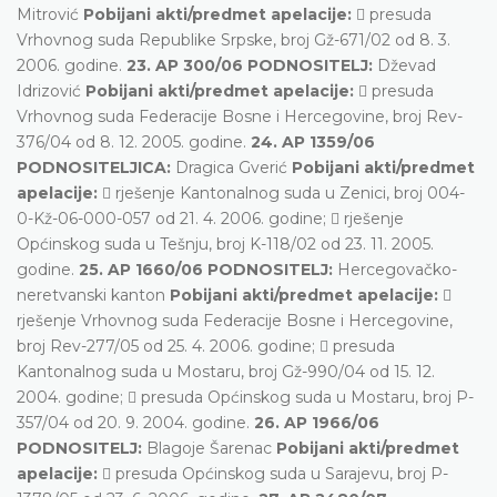
Mitrović
Pobijani akti/predmet apelacije:
 presuda
Vrhovnog suda Republike Srpske, broj Gž-671/02 od 8. 3.
2006. godine.
23. AP 300/06 PODNOSITELJ:
Dževad
Idrizović
Pobijani akti/predmet apelacije:
 presuda
Vrhovnog suda Federacije Bosne i Hercegovine, broj Rev-
376/04 od 8. 12. 2005. godine.
24. AP 1359/06
PODNOSITELJICA:
Dragica Gverić
Pobijani akti/predmet
apelacije:
 rješenje Kantonalnog suda u Zenici, broj 004-
0-Kž-06-000-057 od 21. 4. 2006. godine;  rješenje
Općinskog suda u Tešnju, broj K-118/02 od 23. 11. 2005.
godine.
25. AP 1660/06 PODNOSITELJ:
Hercegovačko-
neretvanski kanton
Pobijani akti/predmet apelacije:

rješenje Vrhovnog suda Federacije Bosne i Hercegovine,
broj Rev-277/05 od 25. 4. 2006. godine;  presuda
Kantonalnog suda u Mostaru, broj Gž-990/04 od 15. 12.
2004. godine;  presuda Općinskog suda u Mostaru, broj P-
357/04 od 20. 9. 2004. godine.
26. AP 1966/06
PODNOSITELJ:
Blagoje Šarenac
Pobijani akti/predmet
apelacije:
 presuda Općinskog suda u Sarajevu, broj P-