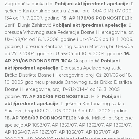
Zagrebačka banka d.d.
Pobijani akti/predmet apelacije:

rješenje Kantonalnog suda u Zenici, broj: 004-0-Pž-07-000-
134 od 17. 7. 2007. godine.
15. AP 1178/06 PODNOSITELJI:
Šerif i Dunja Zahirović
Pobijani akti/predmet apelacije:

presuda Vrhovnog suda Federacije Bosne i Hercegovine, br.
Už-448/04 od 18. 1. 2006. godine i Už-474/04 od 18. 1. 2006.
godine;  presuda Kantonalnog suda u Mostaru, br. U-93/04
od 27. 7. 2004. godine i U-46/04 od 10. 6. 2004. godine.
16.
AP 291/06 PODNOSITELJICA:
Gospa Todić
Pobijani
akti/predmet apelacije:
 presuda Apelacionog suda
Brčko Distrikta Bosne i Hercegovine, broj: Gž. 281/05 od 18.
10. 2005. godine;  presuda Osnovnog suda Brčko Distrikta
Bosne i Hercegovine, broj: P-412/01-I-4 od 18. 3. 2005.
godine.
17. AP 350/06 PODNOSITELJ:
H. S.
Pobijani
akti/predmet apelacije:
 rješenja Kantonalnog suda u
Sarajevu, broj: 009-0-U-06-000 013 od 12. 1. 2006. godine.
18. AP 1858/07 PODNOSITELJI:
Nikola Miškić i dr. Spojene
apelacije AP 1858/07, AP 1859/07, AP 1862/07, AP 1863/07,
AP 1864/07, AP 1865/07, AP 1866/07, AP 1867/07, AP