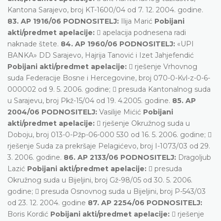
Kantona Sarajevo, broj KT-1600/04 od 7. 12. 2004. godine.
83. AP 1916/06 PODNOSITELJ:
Ilija Marić
Pobijani
akti/predmet apelacije:
 apelacija podnesena radi
naknade štete.
84. AP 1960/06 PODNOSITELJ:
«UPI
BANKA» DD Sarajevo, Hajrija Tanović i Izet Jahjefendić
Pobijani akti/predmet apelacije:
 rješenje Vrhovnog
suda Federacije Bosne i Hercegovine, broj 070-0-Kvl-z-0-6-
000002 od 9. 5. 2006. godine;  presuda Kantonalnog suda
u Sarajevu, broj Pkž-15/04 od 19. 4.2005. godine.
85. AP
2004/06 PODNOSITELJ:
Vasilije Mićić
Pobijani
akti/predmet apelacije:
 rješenje Okružnog suda u
Doboju, broj 013-0-Pžp-06-000 530 od 16. 5. 2006. godine; 
rješenje Suda za prekršaje Pelagićevo, broj I-1073/03 od 29.
3. 2006. godine.
86. AP 2133/06 PODNOSITELJ:
Dragoljub
Lazić
Pobijani akti/predmet apelacije:
 presuda
Okružnog suda u Bijeljini, broj Gž-98/05 od 30. 5. 2006.
godine;  presuda Osnovnog suda u Bijeljini, broj P-543/03
od 23. 12. 2004. godine
87. AP 2254/06 PODNOSITELJ:
Boris Kordić
Pobijani akti/predmet apelacije:
 rješenje