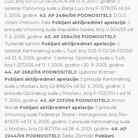
Luci, broj 011-0-Gž-06-001674 od 13. 6. 2007. godine; 
rješenje Osnovnog suda u Banja Luci, broj P-1578/05 od 24.
5. 2006. godine.
42. AP 2484/06 PODNOSITELJ:
D.O.O.
«Stam Petrović» Pale
Pobijani akti/predmet apelacije:

presuda Vrhovnog suda Republike Srpske, broj U-304/03 od
7. 6. 2006. godine.
43. AP 2564/06 PODNOSITELJ:
Tuzlanski kanton
Pobijani akti/predmet apelacije:

rješenje Kantonalnog suda u Tuzli, broj 003-0-Gž-06-000261
od 23. 6. 2006. godine;  rješenje Općinskog suda u Tuzli,
broj I-2572/05 od 11. 1. 2006. godine i 20. 9. 2005. godine.
44. AP 2682/06 PODNOSITELJ:
Ljubomir Krzman
Pobijani akti/predmet apelacije:
 presuda Kantonalnog
suda u Mostaru, broj Gž-896/04 od 30. 6. 2005. godine; 
presuda Općinskog suda u Mostaru , broj P-1021/00-I od 16.
7. 2004. godine.
45. AP 2231/06 PODNOSITELJ:
Anton
Novak
Pobijani akti/predmet apelacije:
 presuda
Vrhovnog suda Federacije Bosne i Hercegovine, broj Rev-
819/05 od 13. 6. 2006. godine;  presuda Kantonalnog suda
u Mostaru, broj Gž-837/04 od 28. 4. 2005. godine.
46. AP
2244/06 PODNOSITELJ:
Žarko Zlomislić
Pobijani