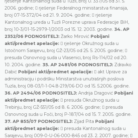
rješenje Kantonalnog suda u Tuzli, broj U. 337/05 od 31. 5.
2006. godine;  rješenje Federalnog ministarstva finansija,
broj 07-15-372/04 od 21. 9. 2004. godine;  rješenje
Kantonalnog ureda u Tuzli Porezne uprava Federacije BiH,
broj 10-3/01-15-2979-1/2003 od 15. 12. 2003. godine.
34. AP
2352/06 PODNOSITELJ:
Žarko Mirović
Pobijani
akti/predmet apelacije:
 rješenje Okružnog suda u
Istočnom Sarajevu, broj GŽ-23/05 od 25. 5. 2005. godine; 
presuda Osnovnog suda u Vlasenici, broj Rs-114/02 od 20.
10. 2004. godine.
35. AP 2481/06 PODNOSITELJ:
Zdravko
Dabić
Pobijani akti/predmet apelacije:
 akt Uprave za
administraciju i podršku Ministarstva unutrašnjih poslova
Tuzla, broj 08-03/1-1-04.8-219/06-DO od 15. 5.2006. godine.
36. AP 2494/06 PODNOSITELJ:
Andrija Dragović
Pobijani
akti/predmet apelacije:
 presuda Okružnog suda u
Trebinju, broj GŽ-551/05 od 8. 6. 2006. godine;  presuda
Osnovnog suda u Foči, broj P-187/04 od 15. 7. 2005. godine.
37. AP 855/07 PODNOSITELJ:
Zijad Pita
Pobijani
akti/predmet apelacije:
 presuda Kantonalnog suda u
Sarajevu, broj 009-0-U-06-000-845 od 23. 2. 2007. godine; 