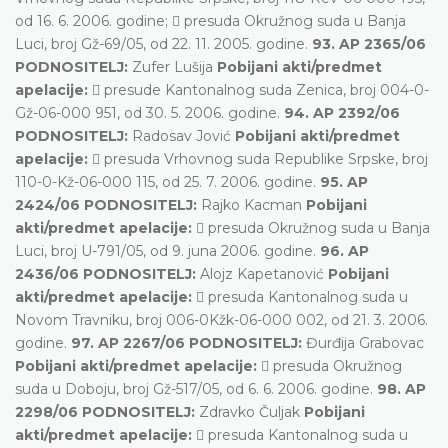
od 16. 6. 2006. godine;  presuda Okružnog suda u Banja
Luci, broj Gž-69/05, od 22. 11. 2005. godine.
93. AP 2365/06
PODNOSITELJ:
Zufer Lušija
Pobijani akti/predmet
apelacije:
 presude Kantonalnog suda Zenica, broj 004-0-
Gž-06-000 951, od 30. 5. 2006. godine.
94. AP 2392/06
PODNOSITELJ:
Radosav Jović
Pobijani akti/predmet
apelacije:
 presuda Vrhovnog suda Republike Srpske, broj
110-0-Kž-06-000 115, od 25. 7. 2006. godine.
95. AP
2424/06 PODNOSITELJ:
Rajko Kacman
Pobijani
akti/predmet apelacije:
 presuda Okružnog suda u Banja
Luci, broj U-791/05, od 9. juna 2006. godine.
96. AP
2436/06 PODNOSITELJ:
Alojz Kapetanović
Pobijani
akti/predmet apelacije:
 presuda Kantonalnog suda u
Novom Travniku, broj 006-0Kžk-06-000 002, od 21. 3. 2006.
godine.
97. AP 2267/06 PODNOSITELJ:
Đurđija Grabovac
Pobijani akti/predmet apelacije:
 presuda Okružnog
suda u Doboju, broj Gž-517/05, od 6. 6. 2006. godine.
98. AP
2298/06 PODNOSITELJ:
Zdravko Čuljak
Pobijani
akti/predmet apelacije:
 presuda Kantonalnog suda u