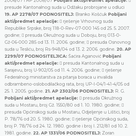
2006/07 i AP 2008/07
Pobijani akti/predmet apelacije:

presude Kantonalnog suda u Odžaku probrojane u odluci
19. AP 2278/07 PODNOSITELJ:
Branko Košćuk
Pobijani
akti/predmet apelacije:
 rješenje Vrhovnog suda
Republike Srpske, broj 118-0-Rev-07-000 145 od 25. 5. 2007.
godine;  presuda Okružnog suda u Doboju, broj 013-0-
Gž-06-000 285 od 13. 11. 2006. godine;  presuda Osnovnog
suda u Tesliću, broj Rs-948/04 od 13. 2. 2006. godine.
20. AP
2299/07 PODNOSITELJICA:
Šaćira Aganović
Pobijani
akti/predmet apelacije:
 presuda Kantonalnog suda u
Sarajevu, broj U-902/05 od 11. 4. 2006. godine;  rješenje
Federalnog ministarstva za pitanja boraca u invalida
odbrambeno-oslobodilačkog rata, broj UP-I-04/1-41-4/05 od
25. 1. 2005. godine.
21. AP 2302/06 PODNOSITELJ:
R. G.
Pobijani akti/predmet apelacije:
 presuda Okružnog
suda u Mostaru, broj Gž. 1550/80 od 1. 10. 1980. godine; 
presuda Općinskog suda u Mostaru, Odjeljenje u Lištici, broj
P. 78/76 od 20. 5. 1980. godine;  rješenje Općinskog suda,
broj P. 78/76 od 24. 12. 1980. godine i broj I. 212/81 od 10. 2.
1981. godine.
22. AP 1331/06 PODNOSITELJ:
Zoran