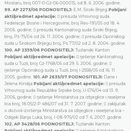
Mostaru, broj 007-0-Gž-06-000015, od 8. 6. 2006. godine.
99. AP 2273/06 PODNOSITELJ:
E.M. Široki Brijeg
Pobijani
akti/predmet apelacije:
 presuda Vrhovnog suda
Federacije Bosne i Hercegovine, broj Rev-191/05 od 18. 4.
2006. godine;  presuda Kantonalnog suda Široki Brijeg,
broj, Pž-75/04 od 26. 11. 2004. godine;  presuda Općinskog
suda u Širokom Brijegu broj, Ps 77/02 od 2. 8. 2004. godine.
100. AP 2359/06 PODNOSITELJ:
Tuzlanski Kanton
Pobijani akti/predmet apelacije:
 rješenje Kantonalnog
suda u Tuzli, broj Gž-1768/05 od 29. 5. 2006. godine; 
rješenje Općinskog suda u Tuzli, broj I-2558/05 od 16. 11.
2005. godine.
101. AP 2635/07 PODNOSITELJI:
Dane i
Jelena Krndija
Pobijani akti/predmet apelacije:
 presuda
Vrhovnog suda Republike Srpske broj, U-576/04 od 13. 9.
2006, godine;  rješenje Ministarstva za izbjeglice i raseljena
lica broj, 18.05/2-P 486/07 od 31. 7. 2007. godine;  zaključak
o dozvoli izvršenja Ministarstva za izbjeglice i raseljena lica –
Odsjek Banja Luka, broj, I-08-975/02 od 7. 6. 2007. godine.
102. AP 3428/06 PODNOSITELJ:
Tuzlanski Kanton
Pobijani akti/predmet apelacije:
 rješenje Kantonalnog