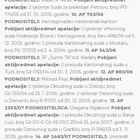
apelacije:
 rješenje Suda za prekršaje Petrovo, broj IPS-
174/05 od 31. 10. 2005. godine.
10. AP 763/06
PODNOSITELJ:
Hercegovačko-neretvanski kanton
Pobijani akti/predmet apelacije:
 rješenje Vrhovnog
suda Federacije Bosne i Hercegovine, broj Rev-498/04 od 5.
12. 2005. godine;  presuda Kantonalnog suda u Mostaru,
broj Pž: 137/03 od 2. 4. 2004. godine.
11. AP 343/06
PODNOSITELJ:
JP „Šume TK”d.d. Kladanj
Pobijani
akti/predmet apelacije:
 presuda Kantonalnog suda u
Tuzli, broj Gž-1153/04 od 30. 3. 2006. godine.
12. AP 860/06
PODNOSITELJ:
Milorad Pejić
Pobijani akti/predmet
apelacije:
 rješenja Okružnog suda u Doboju, broj
Gž-130/04 od 25. 1. 2006. godine;  rješenje Osnovnog suda
u Derventi, broj R-97/01 od 30. 12. 2003. godine.
13. AP
2303/07 PODNOSITELJICA:
Dragana Stijaković
Pobijani
akti/predmet apelacije:
 presuda Okružnog suda u Banja
Luci, broj Gž-011-0 Gž-06 000 251od 25. juna 2007. godine; 
presuda Osnovnog suda u Gradišci, broj P-396/03 od 3. 11.
2005. godine.
14. AP 2483/07 PODNOSITELJ:
Unicredit