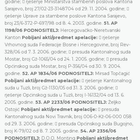
godine;  rješenje Ministarstva stambenih poslova Kantona
Sarajevo, broj 27/02-23-3148704 od 29. 11. 2004. godine; 
rješenje Uprave za stambene poslove Kantona Sarajevo,
broj 23/6-372-P-697/98 od 8. 4. 2003. godine.
51. AP
1198/06 PODNOSITELJ:
Hercegovačko-Neretvanski
Kanton
Pobijani akti/predmet apelacije:
 rješenje
Vrhovnog suda Federacije Bosne i Hercegovine, broj Rev-
328/06 od 7. 3. 2006. godine;  presuda Kantonalnog suda
Mostar, broj Gž-1065/04 od 24. 1. 2005. godine;  presuda
Općinskog suda Mostar, broj P-356/04 od 30. 9. 2004.
godine.
52. AP 1834/06 PODNOSITELJ:
Mirsad Topčagić
Pobijani akti/predmet apelacije:
 rješenje Kantonalnog
suda u Tuzli, broj Gž-1130/05 od 31. 3. 2006. godine; 
rješenje Općinskog suda u Tuzli, broj I-16132/04 od 13. 6.
2005. godine.
53. AP 2233/06 PODNOSITELJ:
Željko
Ostojić
Pobijani akti/predmet apelacije:
 presuda
Kantonalnog suda Novi Travnik, broj 006-0-Kž-06-000 058
od 29. 3. 2006. godine;  presuda Općinskog suda Bugojno,
broj K-79/02 od 8. 7. 2005. godine.
54. AP 2356/06
PODNOSITELJ:
D.O.O. Monting
Pobijani akti/predmet