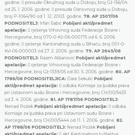
godine;  presude Okružnog suda u Doboju, broj Gž-156/04
od 25. 1. 2006. godine;  presuda Osnovnog suda u Doboju,
broj P-1064/90 od 1. 12. 2003. godine.
78. AP 2507/06
PODNOSITELJ:
Irfan Šabić
Pobijani akti/predmet
apelacije:
 rješenja Vrhovnog suda Federacije Bosne i
Hercegovine, broj 070-0-Kž-06-000175 od 6. 6. 2006.
godine;  rješenje Kantonalnog suda u Bihaću, broj 001-0-
Kvl-06-000003 od 27. 2. 2006. godine.
79. AP 2645/06
PODNOSITELJ:
Rasim Ališanović
Pobijani akti/predmet
apelacije:
 rješenje Vrhovnog suda Federacije Bosne i
Hercegovine, broj Gž-1339/05 od 30. 5. 2006. godine.
80. AP
1786/06 PODNOSITELJICA:
Dara Sekulić
Pobijani
akti/predmet apelacije:
 odluka Komisije za ljudska prava
pri Ustavnom sudu Bosne i Hercegovine, broj CH/00/5433
od 3. 4. 2006. godine.
81. AP 1787/06 PODNOSITELJ:
Nenad Požek
Pobijani akti/predmet apelacije:
 odluka
Komisije za ljudska prava pri Ustavnom sudu Bosne i
Hercegovine, broj CH/00/5444 od 11. 1. 2006. godine.
82.
AP 1788/06 PODNOSITELJ:
Nenad Požek
Pobijani
akti/predmet apelacije:
 akt Kantonalnog tužilaštva,