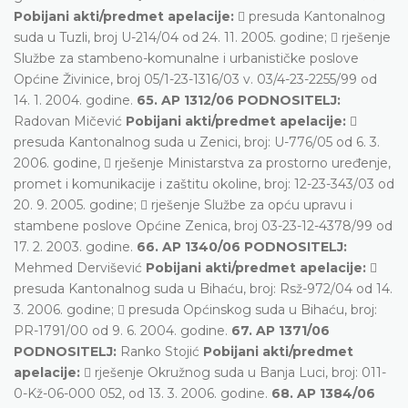
Pobijani akti/predmet apelacije:
 presuda Kantonalnog
suda u Tuzli, broj U-214/04 od 24. 11. 2005. godine;  rješenje
Službe za stambeno-komunalne i urbanističke poslove
Općine Živinice, broj 05/1-23-1316/03 v. 03/4-23-2255/99 od
14. 1. 2004. godine.
65. AP 1312/06 PODNOSITELJ:
Radovan Mičević
Pobijani akti/predmet apelacije:

presuda Kantonalnog suda u Zenici, broj: U-776/05 od 6. 3.
2006. godine,  rješenje Ministarstva za prostorno uređenje,
promet i komunikacije i zaštitu okoline, broj: 12-23-343/03 od
20. 9. 2005. godine;  rješenje Službe za opću upravu i
stambene poslove Općine Zenica, broj 03-23-12-4378/99 od
17. 2. 2003. godine.
66. AP 1340/06 PODNOSITELJ:
Mehmed Dervišević
Pobijani akti/predmet apelacije:

presuda Kantonalnog suda u Bihaću, broj: Rsž-972/04 od 14.
3. 2006. godine;  presuda Općinskog suda u Bihaću, broj:
PR-1791/00 od 9. 6. 2004. godine.
67. AP 1371/06
PODNOSITELJ:
Ranko Stojić
Pobijani akti/predmet
apelacije:
 rješenje Okružnog suda u Banja Luci, broj: 011-
0-Kž-06-000 052, od 13. 3. 2006. godine.
68. AP 1384/06