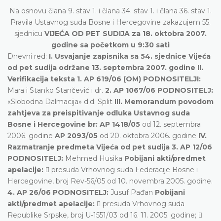
Na osnovu člana 9. stav 1. i člana 34. stav 1. i člana 36. stav 1.
Pravila Ustavnog suda Bosne i Hercegovine zakazujem 55.
sjednicu
VIJEĆA OD PET SUDIJA za 18. oktobra 2007.
godine sa početkom u 9:30 sati
Dnevni red:
I. Usvajanje zapisnika sa 54. sjednice Vijeća
od pet sudija održane 13. septembra 2007. godine II.
Verifikacija teksta 1. AP 619/06 (OM) PODNOSITELJI:
Mara i Stanko Stančević i dr.
2. AP 1067/06 PODNOSITELJ:
«Slobodna Dalmacija» d.d. Split
III. Memorandum povodom
zahtjeva za preispitivanje odluka Ustavnog suda
Bosne i Hercegovine br: AP 1418/05
od 12. septembra
2006. godine
AP 2093/05
od 20. oktobra 2006. godine
IV.
Razmatranje predmeta Vijeća od pet sudija 3. AP 12/06
PODNOSITELJ:
Mehmed Husika
Pobijani akti/predmet
apelacije:
 presuda Vrhovnog suda Federacije Bosne i
Hercegovine, broj Rev-56/05 od 10. novembra 2005. godine.
4. AP 26/06 PODNOSITELJ:
Jusuf Pađan
Pobijani
akti/predmet apelacije:
 presuda Vrhovnog suda
Republike Srpske, broj U-1551/03 od 16. 11. 2005. godine; 