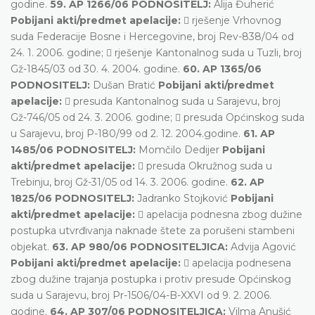
godine.
59. AP 1266/06 PODNOSITELJ:
Alija Đuherić
Pobijani akti/predmet apelacije:
 rješenje Vrhovnog
suda Federacije Bosne i Hercegovine, broj Rev-838/04 od
24. 1. 2006. godine;  rješenje Kantonalnog suda u Tuzli, broj
Gž-1845/03 od 30. 4. 2004. godine.
60. AP 1365/06
PODNOSITELJ:
Dušan Bratić
Pobijani akti/predmet
apelacije:
 presuda Kantonalnog suda u Sarajevu, broj
Gž-746/05 od 24. 3. 2006. godine;  presuda Općinskog suda
u Sarajevu, broj P-180/99 od 2. 12. 2004.godine.
61. AP
1485/06 PODNOSITELJ:
Momčilo Dedijer
Pobijani
akti/predmet apelacije:
 presuda Okružnog suda u
Trebinju, broj Gž-31/05 od 14. 3. 2006. godine.
62. AP
1825/06 PODNOSITELJ:
Jadranko Stojković
Pobijani
akti/predmet apelacije:
 apelacija podnesna zbog dužine
postupka utvrđivanja naknade štete za porušeni stambeni
objekat.
63. AP 980/06 PODNOSITELJICA:
Advija Agović
Pobijani akti/predmet apelacije:
 apelacija podnesena
zbog dužine trajanja postupka i protiv presude Općinskog
suda u Sarajevu, broj Pr-1506/04-B-XXVI od 9. 2. 2006.
godine.
64. AP 307/06 PODNOSITELJICA:
Vilma Anušić