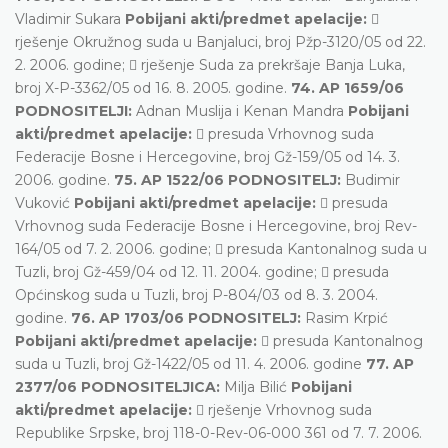
Vladimir Sukara
Pobijani akti/predmet apelacije:

rješenje Okružnog suda u Banjaluci, broj Pžp-3120/05 od 22.
2. 2006. godine;  rješenje Suda za prekršaje Banja Luka,
broj X-P-3362/05 od 16. 8. 2005. godine.
74. AP 1659/06
PODNOSITELJI:
Adnan Muslija i Kenan Mandra
Pobijani
akti/predmet apelacije:
 presuda Vrhovnog suda
Federacije Bosne i Hercegovine, broj Gž-159/05 od 14. 3.
2006. godine.
75. AP 1522/06 PODNOSITELJ:
Budimir
Vuković
Pobijani akti/predmet apelacije:
 presuda
Vrhovnog suda Federacije Bosne i Hercegovine, broj Rev-
164/05 od 7. 2. 2006. godine;  presuda Kantonalnog suda u
Tuzli, broj Gž-459/04 od 12. 11. 2004. godine;  presuda
Općinskog suda u Tuzli, broj P-804/03 od 8. 3. 2004.
godine.
76. AP 1703/06 PODNOSITELJ:
Rasim Krpić
Pobijani akti/predmet apelacije:
 presuda Kantonalnog
suda u Tuzli, broj Gž-1422/05 od 11. 4. 2006. godine
77. AP
2377/06 PODNOSITELJICA:
Milja Bilić
Pobijani
akti/predmet apelacije:
 rješenje Vrhovnog suda
Republike Srpske, broj 118-0-Rev-06-000 361 od 7. 7. 2006.