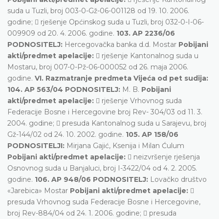
suda u Tuzli, broj 003-0-Gž-06-001128 od 19. 10. 2006.
godine;  rješenje Općinskog suda u Tuzli, broj 032-0-I-06-
009909 od 20. 4. 2006. godine.
103. AP 2236/06
PODNOSITELJ:
Hercegovačka banka d.d. Mostar
Pobijani
akti/predmet apelacije:
 rješenje Kantonalnog suda u
Mostaru, broj 007-0-Pž-06-000052 od 26. maja 2006.
godine.
VI. Razmatranje predmeta Vijeća od pet sudija:
104. AP 563/04 PODNOSITELJ:
M. B.
Pobijani
akti/predmet apelacije:
 rješenje Vrhovnog suda
Federacije Bosne i Hercegovine broj Rev- 304/03 od 11. 3.
2004. godine;  presuda Kantonalnog suda u Sarajevu, broj
Gž-144/02 od 24. 10. 2002. godine.
105. AP 158/06
PODNOSITELJI:
Mirjana Gajić, Ksenija i Milan Ćulum
Pobijani akti/predmet apelacije:
 neizvršenje rješenja
Osnovnog suda u Banjaluci, broj I-3422/04 od 4. 2. 2005.
godine.
106. AP 948/06 PODNOSITELJ:
Lovačko društvo
«Jarebica» Mostar
Pobijani akti/predmet apelacije:

presuda Vrhovnog suda Federacije Bosne i Hercegovine,
broj Rev-884/04 od 24. 1. 2006. godine;  presuda