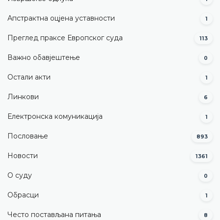
Апстрактна оцјена уставности
1
Преглед праксе Европског суда
113
Важно обавјештење
0
Остали акти
1
Линкови
6
Електронска комуникација
1
Пословање
893
Новости
1361
О суду
0
Обрасци
1
Често постављана питања
8