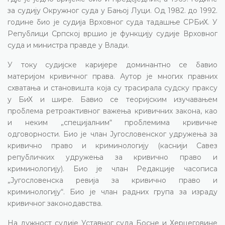
за судију Окружног суда у Бањој Луци. Од 1982. до 1992.
године био је судија Врховног суда тадашње СРБиХ. У
Републици Српској вршио је функцију судије Врховног
суда и министра правде у Влади.
У току судијске каријере доминантно се бавио
материјом кривичног права. Аутор је многих правних
схватања и становишта која су трасирала судску праксу
у БиХ и шире. Бавио се теоријским изучавањем
проблема ретроактивног важења кривичних закона, као
и неким „специјалним“ проблемима кривичне
одговорности. Био је члан Југословенског удружења за
кривично право и криминологију (каснији Савез
републичких удружења за кривично право и
криминологију). Био је члан Редакције часописа
„Југословенска ревија за кривично право и
криминологију“. Био је члан радних група за израду
кривичног законодавства.
На дужност судије Уставног суда Босне и Херцеговине