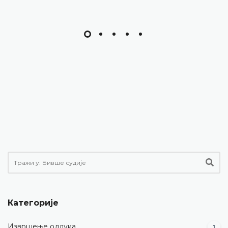
Категорије
Извршење одлука
1