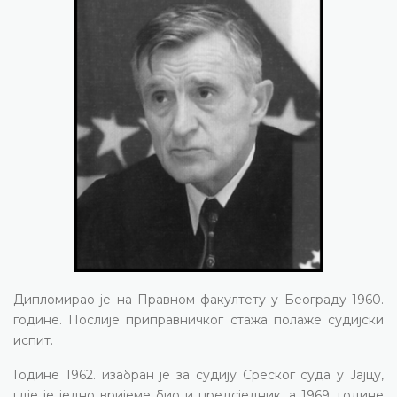
Дипломирао је на Правном факултету у Београду 1960.
године. Послије приправничког стажа полаже судијски
испит.
Године 1962. изабран је за судију Среског суда у Јајцу,
гдје је једно вријеме био и предсједник, а 1969. године