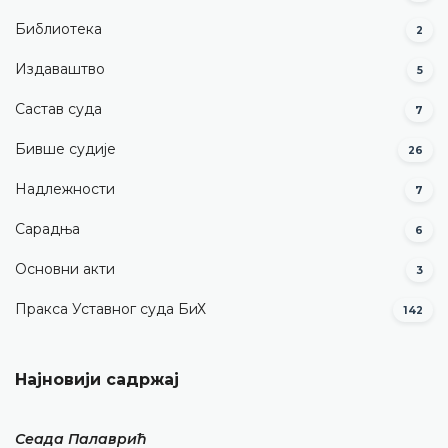
Библиотека
2
Издаваштво
5
Састав суда
7
Бивше судије
26
Надлежности
7
Сарадња
6
Основни акти
3
Пракса Уставног суда БиХ
142
Најновији садржај
Сеада Палаврић