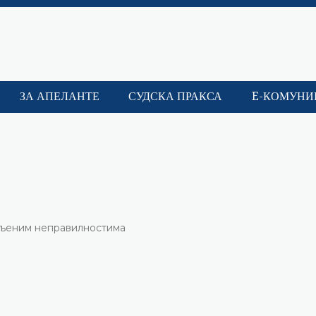
ЗА АПЕЛАНТЕ
СУДСКА ПРАКСА
E-КОМУНИ
вљеним неправилностима