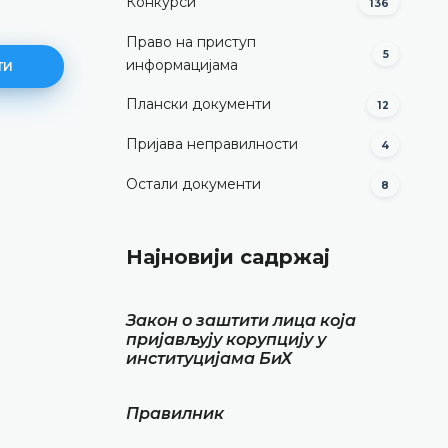
Конкурси
136
Право на приступ
5
информацијама
ТИ
Плански документи
12
Пријава неправилности
4
Образац
Остали документи
8
ДЕТАЉНИЈЕ
Најновији садржај
Закон о заштити лица која
пријављују корупцију у
институцијама БиХ
Правилник