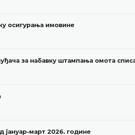
вку осигурања имовине
нуђача за набавку штампања омота спис
а
 јануар-март 2026. године