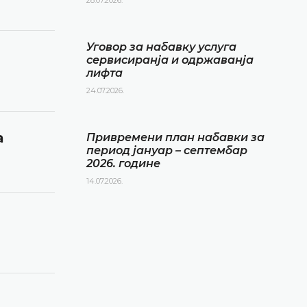
Уговор за набавку услуга
сервисиранја и одржаванја
лифта
24.07.2026.
а
Привремени план набавки за
период јануар – септембар
2026. године
14.07.2026.