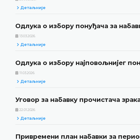
Детаљније
Одлука о избору понуђача за наба
13.03.2026.
Детаљније
Одлука о избору најповољнијег по
11.03.2026.
Детаљније
Уговор за набавку прочистача зрак
22.01.2026.
Детаљније
Привремени план набавки за период