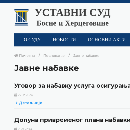
УСТАВНИ СУД
Босне и Херцеговине
О СУДУ
НОВОСТИ
ОСНОВНИ АКТИ
Почетна
Пословање
Јавне набавке
Јавне набавке
Уговор за набавку услуга осигурањ
27.03.2026.
Детаљније
Допуна привременог плана набавки 
25.03.2026.