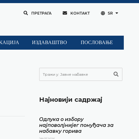
ПРЕТРАГА
КОНТАКТ
SR
КАЦИЈА
ИЗДАВАШТВО
ПОСЛОВАЊЕ
Најновији садржај
Одлука о избору
најповолјнијег понуђача за
набавку горива
28.07.2026.