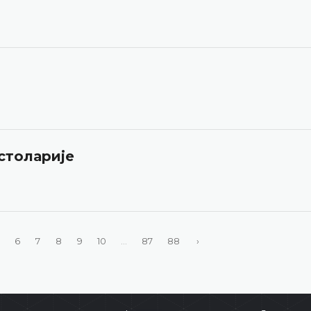
 столарије
6
7
8
9
10
...
87
88
›