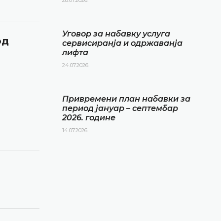
Уговор за набавку услуга
од
сервисиранја и одржаванја
лифта
24.07.2026.
Привремени план набавки за
период јануар – септембар
2026. године
14.07.2026.