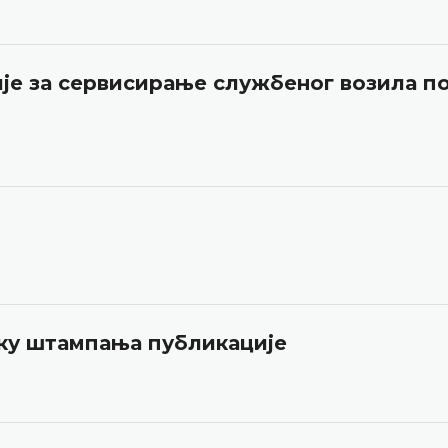
је за сервисирање службеног возила п
вку штампања публикације