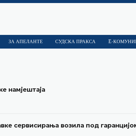
ЗА АПЕЛАНТЕ
СУДСКА ПРАКСА
E-КОМУНИ
ке намјештаја
вке сервисирања возила под гаранцијо