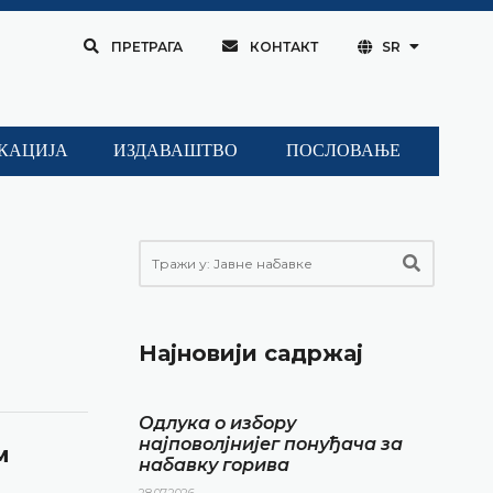
ПРЕТРАГА
КОНТАКТ
SR
КАЦИЈА
ИЗДАВАШТВО
ПОСЛОВАЊЕ
Најновији садржај
Одлука о избору
најповолјнијег понуђача за
м
набавку горива
28.07.2026.