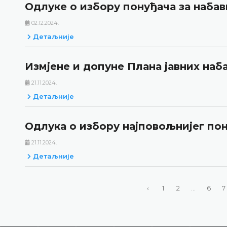
Одлуке о избору понуђача за набав
02.12.2024.
Детаљније
Измјене и допуне Плана јавних наба
21.11.2024.
Детаљније
Одлука о избору најповољнијег пон
21.11.2024.
Детаљније
‹
1
2
...
6
7