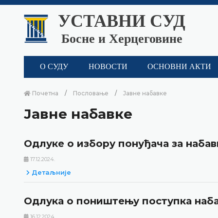
УСТАВНИ СУД
Босне и Херцеговине
О СУДУ
НОВОСТИ
ОСНОВНИ АКТИ
Почетна
Пословање
Јавне набавке
Јавне набавке
Одлуке о избору понуђача за набав
17.12.2024.
Детаљније
Одлука о поништењу поступка наба
16.12.2024.