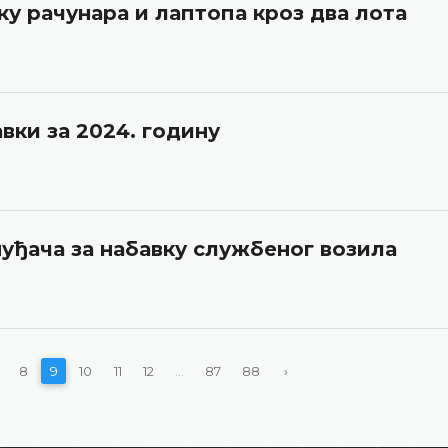
ку рачунара и лаптопа кроз два лота
вки за 2024. годину
уђача за набавку службеног возила
8
9
10
11
12
...
87
88
›