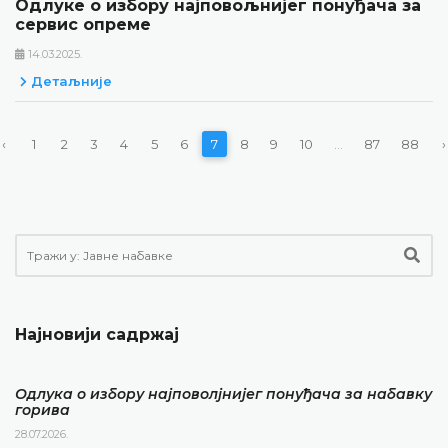
Одлуке о избору најповољнијег понуђача за
сервис опреме
14.03.2025.
Детаљније
‹
1
2
3
4
5
6
7
8
9
10
...
87
88
›
Најновији садржај
Одлука о избору најповолјнијег понуђача за набавку
горива
28.07.2026.