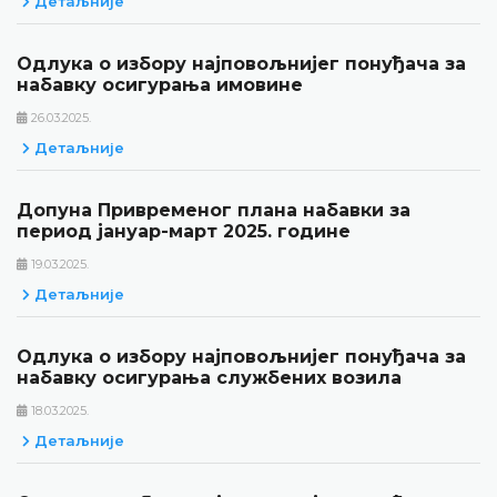
Детаљније
Одлука о избору најповољнијег понуђача за
набавку осигурања имовине
26.03.2025.
Детаљније
Допуна Привременог плана набавки за
период јануар-март 2025. године
19.03.2025.
Детаљније
Одлука о избору најповољнијег понуђача за
набавку осигурања службених возила
18.03.2025.
Детаљније