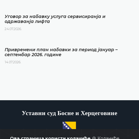
Уговор за набавку услуга сервисиранја и
одржаванја лифта
24.07.2026.
Привремени план набавки за период јануар –
септембар 2026. године
14.07.2026.
Уставни суд Босне и Херцеговине
Ова страница користи колачиће
🍪 Колачиће