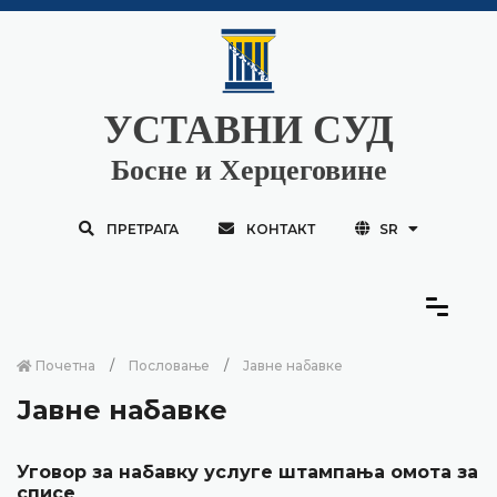
УСТАВНИ СУД
Босне и Херцеговине
ПРЕТРАГА
КОНТАКТ
SR
Почетна
Пословање
Јавне набавке
Јавне набавке
Уговор за набавку услуге штампања омота за
списе