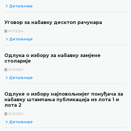
Детаљније
Уговор за набавку десктоп рачунара
04.11.2024.
Детаљније
Одлука о избору за набавку замјене
столарије
29.10.2024.
Детаљније
Одлуке о избору најповољнијег понуђача за
набавку штампања публикација из лота 1 и
лота 2
25.10.2024.
Детаљније