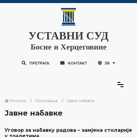
УСТАВНИ СУД
Босне и Херцеговине
ПРЕТРАГА
КОНТАКТ
SR
Почетна
Пословање
Јавне набавке
Јавне набавке
Уговор за набавку радова – замјена столарије
у тоалетима