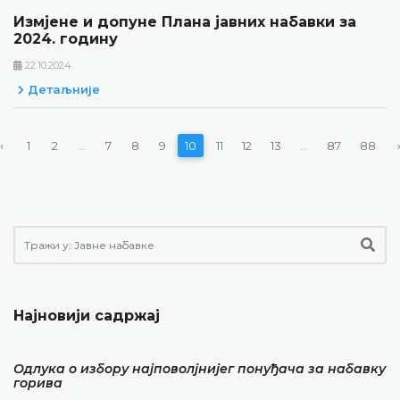
Измјене и допуне Плана јавних набавки за
2024. годину
22.10.2024.
Детаљније
‹
1
2
...
7
8
9
10
11
12
13
...
87
88
Најновији садржај
Одлука о избору најповолјнијег понуђача за набавку
горива