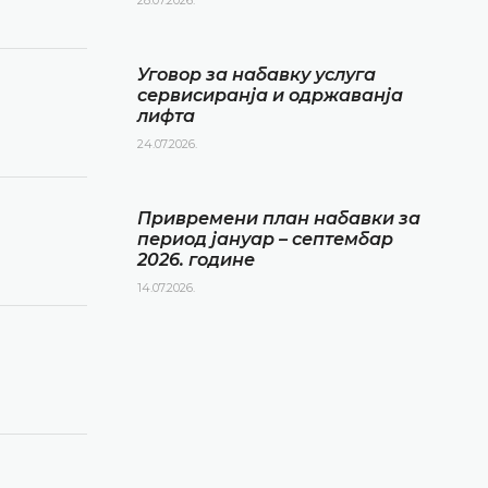
Уговор за набавку услуга
сервисиранја и одржаванја
лифта
24.07.2026.
Привремени план набавки за
период јануар – септембар
2026. године
14.07.2026.