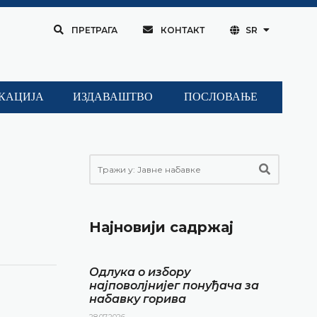
ПРЕТРАГА
КОНТАКТ
SR
КАЦИЈА
ИЗДАВАШТВО
ПОСЛОВАЊЕ
Најновији садржај
Одлука о избору
најповолјнијег понуђача за
набавку горива
28.07.2026.