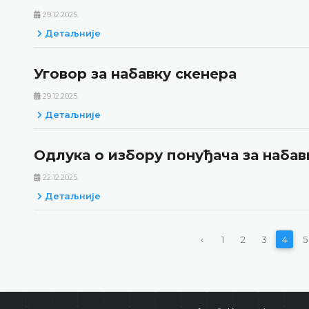
29.12.2025.
Детаљније
Уговор за набавку скенера
29.12.2025.
Детаљније
Одлука о избору понуђача за набавк
22.12.2025.
Детаљније
‹
1
2
3
4
5