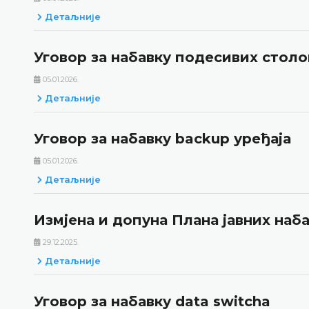
Детаљније
Уговор за набавку подесивих столо
05.01.2026.
Детаљније
Уговор за набавку backup уређаја
05.01.2026.
Детаљније
Измјена и допуна Плана јавних наба
29.12.2025.
Детаљније
Уговор за набавку data switcha