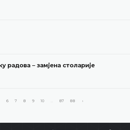
у радова – замјена столарије
6
7
8
9
10
...
87
88
›