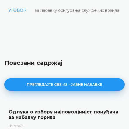
УГОВОР
за набавку осигурања службених возила
Повезани садржај
ПРЕГЛЕДАЈТЕ СВЕ ИЗ - ЈАВНЕ НАБАВКЕ
Одлука о избору најповолјнијег понуђача
за набавку горива
28.07.2026.