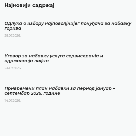
Најновији садржај
Одлука о избору најповолјнијег понуђача за набавку
горива
28.07.2026.
Уговор за набавку услуга сервисиранја и
одржаванја лифта
24.07.2026.
Привремени план набавки за период јануар –
септембар 2026. године
14.07.2026.