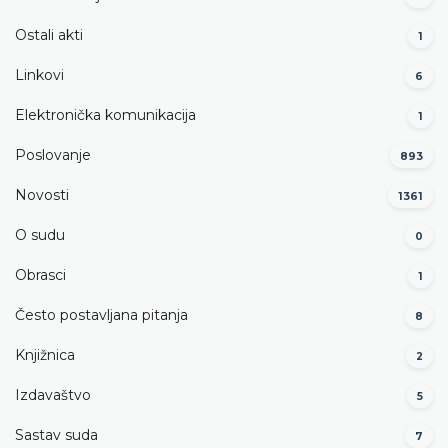
Ostali akti
1
Linkovi
6
Elektronička komunikacija
1
Poslovanje
893
Novosti
1361
O sudu
0
Obrasci
1
Često postavljana pitanja
8
Knjižnica
2
Izdavaštvo
5
Sastav suda
7