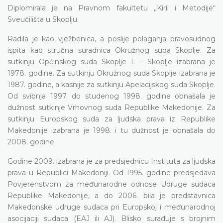
Diplomirala je na Pravnom fakultetu „Kiril i Metodije“
Sveučilišta u Skoplju.
Radila je kao vježbenica, a poslije polaganja pravosudnog
ispita kao stručna suradnica Okružnog suda Skoplje. Za
sutkinju Općinskog suda Skoplje I. – Skoplje izabrana je
1978. godine. Za sutkinju Okružnog suda Skoplje izabrana je
1987. godine, a kasnije za sutkinju Apelacijskog suda Skoplje.
Od svibnja 1997. do studenog 1998. godine obnašala je
dužnost sutkinje Vrhovnog suda Republike Makedonije. Za
sutkinju Europskog suda za ljudska prava iz Republike
Makedonije izabrana je 1998. i tu dužnost je obnašala do
2008. godine.
Godine 2009. izabrana je za predsjednicu Instituta za ljudska
prava u Republici Makedoniji. Od 1995. godine predsjedava
Povjerenstvom za međunarodne odnose Udruge sudaca
Republike Makedonije, a do 2006. bila je predstavnica
Makedonske udruge sudaca pri Europskoj i međunarodnoj
asocijaciji sudaca (EAJ ili AJ). Blisko surađuje s brojnim