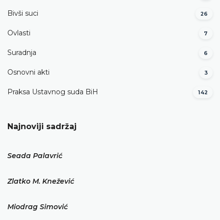
Bivši suci
26
Ovlasti
7
Suradnja
6
Osnovni akti
3
Praksa Ustavnog suda BiH
142
Najnoviji sadržaj
Seada Palavrić
Zlatko M. Knežević
Miodrag Simović