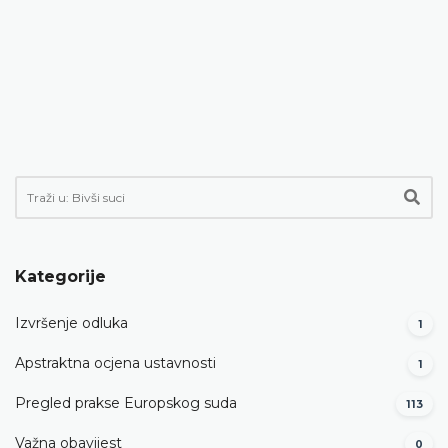
Kategorije
Izvršenje odluka
1
Apstraktna ocjena ustavnosti
1
Pregled prakse Europskog suda
113
Važna obavijest
0