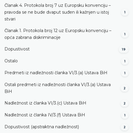
Članak 4. Protokola broj 7 uz Europsku konvenciju –
pravoda se ne bude dvaput suđen ili kažnjen u istoj
1
stvari
Članak 1. Protokola broj 12 uz Europsku konvenciju –
1
opća zabrana diskriminacije
Dopustivost
19
Ostalo
1
Predmeti iz nadležnosti članka VI/3.(a) Ustava BiH
1
Ostali predmeti iz nadležnosti članka VI/3.(a) Ustava
2
BiH
Nadležnost iz članka VI/3.(c) Ustava BiH
2
Nadležnost iz članka IV/3.(f) Ustava BiH
1
Dopustivost (apstraktna nadležnost)
2