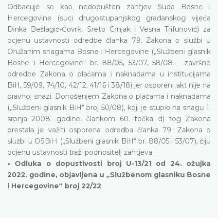
Odbacuje se kao nedopušten zahtjev Suda Bosne i
Hercegovine (suci drugostupanjskog građanskog vijeća
Dinka Bešlagić-Čovrk, Sreto Crnjak i Vesna Trifunović) za
ocjenu ustavnosti odredbe članka 79. Zakona o službi u
Oružanim snagama Bosne i Hercegovine („Službeni glasnik
Bosne i Hercegovine“ br. 88/05, 53/07, 58/08 – završne
odredbe Zakona o plaćama i naknadama u institucijama
BiH, 59/09, 74/10, 42/12, 41/16 i 38/18) jer osporeni akt nije na
pravnoj snazi. Donošenjem Zakona o plaćama i naknadama
(„Službeni glasnik BiH“ broj 50/08), koji je stupio na snagu 1.
srpnja 2008. godine, člankom 60. točka d) tog Zakona
prestala je važiti osporena odredba članka 79. Zakona o
službi u OSBiH („Službeni glasnik BiH“ br. 88/05 i 53/07), čiju
ocjenu ustavnosti traži podnositelj zahtjeva.
• Odluka o dopustivosti broj U-13/21 od 24. ožujka
2022. godine, objavljena u „Službenom glasniku Bosne
i Hercegovine“ broj 22/22