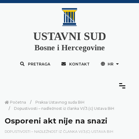
USTAVNI SUD
Bosne i Hercegovine
PRETRAGA
KONTAKT
HR
Početna
Praksa Ustavnog suda BiH
Dopustivosti – nadležnost iz članka VI/3.(c) Ustava BiH
Osporeni akt nije na snazi
DOPUSTIVOSTI – NADLEŽNOST IZ ČLANKA VI/3.(C) USTAVA BIH