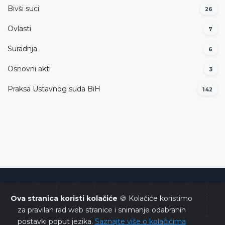
Bivši suci
26
Ovlasti
7
Suradnja
6
Osnovni akti
3
Praksa Ustavnog suda BiH
142
Ustavni sud Bosne i Hercegovine
Ova stranica koristi kolačiće
🍪 Kolačiće koristimo
za pravilan rad web stranice i snimanje odabranih
postavki poput jezika.
Saznajte više o kolačićima