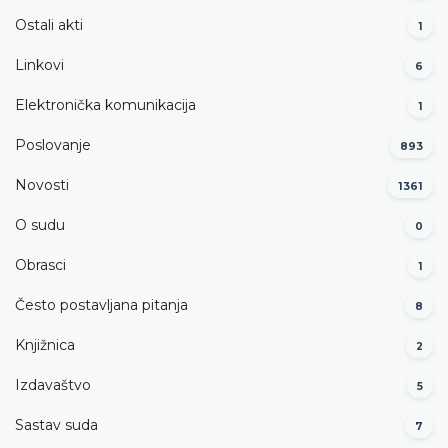
Ostali akti
1
Linkovi
6
Elektronička komunikacija
1
Poslovanje
893
Novosti
1361
O sudu
0
Obrasci
1
Često postavljana pitanja
8
Knjižnica
2
Izdavaštvo
5
Sastav suda
7