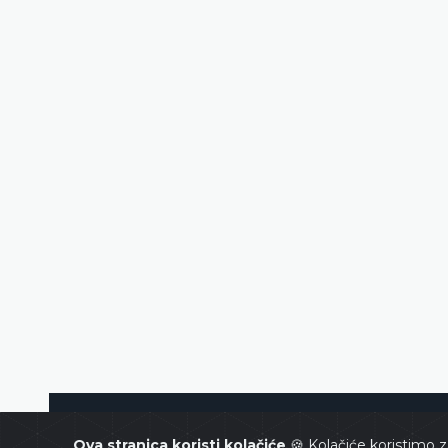
Ustavni sud Bosne i Hercegovin
Ova stranica koristi kolačiće
🍪 Kolačiće koristimo z