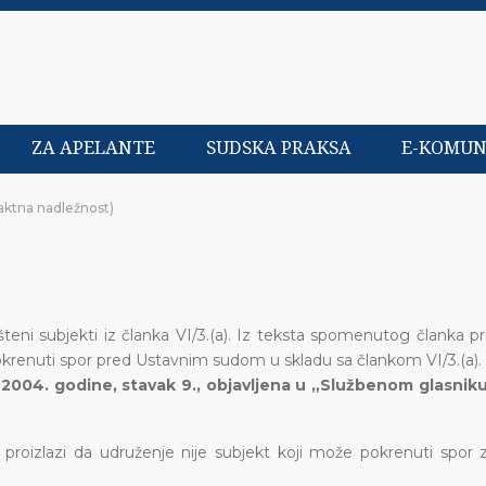
ZA APELANTE
SUDSKA PRAKSA
E-KOMUN
aktna nadležnost)
 subjekti iz članka VI/3.(a). Iz teksta spomenutog članka pro
pokrenuti spor pred Ustavnim sudom u skladu sa člankom VI/3.(a).
a 2004. godine, stavak 9., objavljena u „Službenom glasnik
proizlazi da udruženje nije subjekt koji može pokrenuti spor 