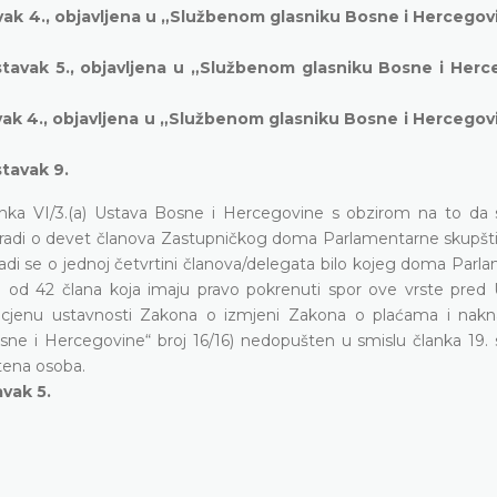
avak 4., objavljena u „Službenom glasniku Bosne i Hercegov
 stavak 5., objavljena u „Službenom glasniku Bosne i Her
avak 4., objavljena u „Službenom glasniku Bosne i Hercegov
stavak 9.
članka VI/3.(a) Ustava Bosne i Hercegovine s obzirom na to da
) radi o devet članova Zastupničkog doma Parlamentarne skupšti
adi se o jednoj četvrtini članova/delegata bilo kojeg doma Parl
i od 42 člana koja imaju pravo pokrenuti spor ove vrste pred
a ocjenu ustavnosti Zakona o izmjeni Zakona o plaćama i na
sne i Hercegovine“ broj 16/16) nedopušten u smislu članka 19. s
štena osoba.
avak 5.