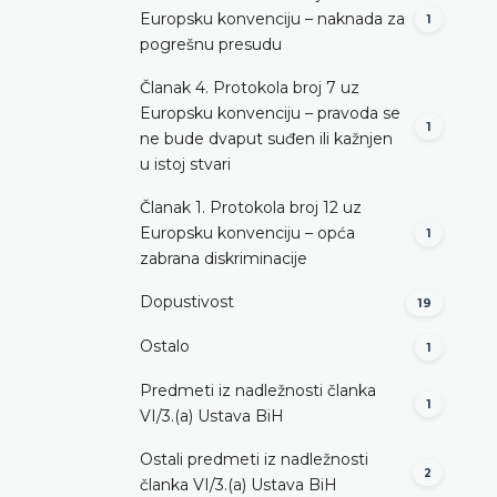
Europsku konvenciju – naknada za
1
pogrešnu presudu
Članak 4. Protokola broj 7 uz
Europsku konvenciju – pravoda se
1
ne bude dvaput suđen ili kažnjen
u istoj stvari
Članak 1. Protokola broj 12 uz
Europsku konvenciju – opća
1
zabrana diskriminacije
Dopustivost
19
Ostalo
1
Predmeti iz nadležnosti članka
1
VI/3.(a) Ustava BiH
Ostali predmeti iz nadležnosti
2
članka VI/3.(a) Ustava BiH