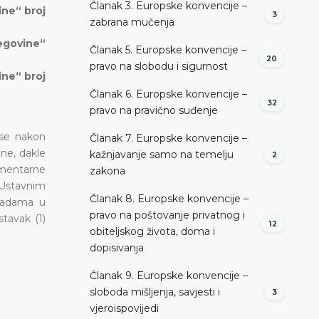
Članak 3. Europske konvencije –
ine“ broj
3
zabrana mučenja
cegovine“
Članak 5. Europske konvencije –
20
pravo na slobodu i sigurnost
ine“ broj
Članak 6. Europske konvencije –
32
pravo na pravično suđenje
 se nakon
Članak 7. Europske konvencije –
ne, dakle
kažnjavanje samo na temelju
2
amentarne
zakona
 Ustavnim
Članak 8. Europske konvencije –
knadama u
pravo na poštovanje privatnog i
tavak (1)
12
obiteljskog života, doma i
dopisivanja
Članak 9. Europske konvencije –
sloboda mišljenja, savjesti i
3
vjeroispovijedi