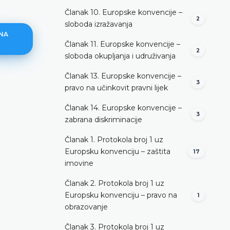
Članak 10. Europske konvencije –
2
sloboda izražavanja
TNA
Članak 11. Europske konvencije –
2
sloboda okupljanja i udruživanja
Članak 13. Europske konvencije –
3
pravo na učinkovit pravni lijek
Nenadležnost za odlučivanje
Članak 14. Europske konvencije –
DETALJNIJE
3
zabrana diskriminacije
Članak 1. Protokola broj 1 uz
Europsku konvenciju – zaštita
17
imovine
Članak 2. Protokola broj 1 uz
Europsku konvenciju – pravo na
1
obrazovanje
Članak 3. Protokola broj 1 uz