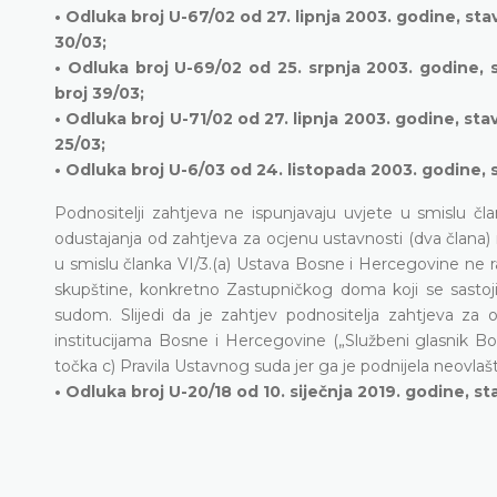
• Odluka broj U-67/02 od 27. lipnja 2003. godine, st
30/03;
• Odluka broj U-69/02 od 25. srpnja 2003. godine,
broj 39/03;
• Odluka broj U-71/02 od 27. lipnja 2003. godine, st
25/03;
• Odluka broj U-6/03 od 24. listopada 2003. godine, 
Podnositelji zahtjeva ne ispunjavaju uvjete u smislu 
odustajanja od zahtjeva za ocjenu ustavnosti (dva člana
u smislu članka VI/3.(a) Ustava Bosne i Hercegovine ne r
skupštine, konkretno Zastupničkog doma koji se sastoj
sudom. Slijedi da je zahtjev podnositelja zahtjeva z
institucijama Bosne i Hercegovine („Službeni glasnik Bo
točka c) Pravila Ustavnog suda jer ga je podnijela neovla
• Odluka broj U-20/18 od 10. siječnja 2019. godine, st