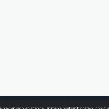
e
Copyri
a pravilan rad web stranice i snimanje odabranih postavki poput j