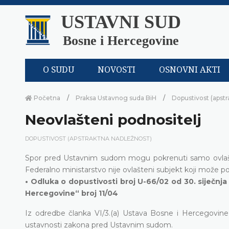
USTAVNI SUD
Bosne i Hercegovine
O SUDU
NOVOSTI
OSNOVNI AKTI
Početna
Praksa Ustavnog suda BiH
Dopustivost (apstr
Neovlašteni podnositelj
DOPUSTIVOST (APSTRAKTNA NADLEŽNOST)
Spor pred Ustavnim sudom mogu pokrenuti samo ovlašteni
Federalno ministarstvo nije ovlašteni subjekt koji može 
• Odluka o dopustivosti broj U-66/02 od 30. siječnj
Hercegovine“ broj 11/04
Iz odredbe članka VI/3.(a) Ustava Bosne i Hercegovine 
ustavnosti zakona pred Ustavnim sudom.