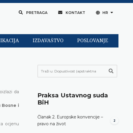
PRETRAGA
KONTAKT
HR
IKACIJA
IZDAVAŠTVO
POSLOVANJE
izlazi da
Praksa Ustavnog suda
BiH
u Bosne i
Članak 2. Europske konvencije –
2
za ocjenu
pravo na život