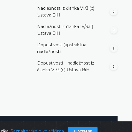
Nadležnost iz članka VI/3.(c)
2
Ustava BiH
Nadležnost iz članka IV/3.(f)
1
Ustava BiH
Dopustivost (apstraktna
2
nadležnost)
Dopustivosti – nadležnost iz
2
članka VI/3.(c) Ustava BiH
ghts @ 2026
Ustavni sud BiH
Sva prava zadržana.
ezika.
Saznajte više o kolačićima
SLAŽEM SE