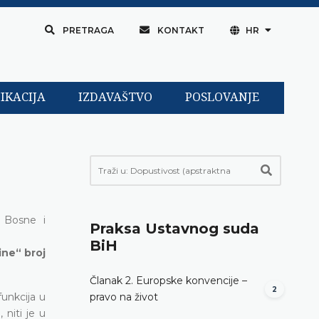
PRETRAGA
KONTAKT
HR
IKACIJA
IZDAVAŠTVO
POSLOVANJE
 Bosne i
Praksa Ustavnog suda
BiH
ine“ broj
Članak 2. Europske konvencije –
2
funkcija u
pravo na život
 niti je u