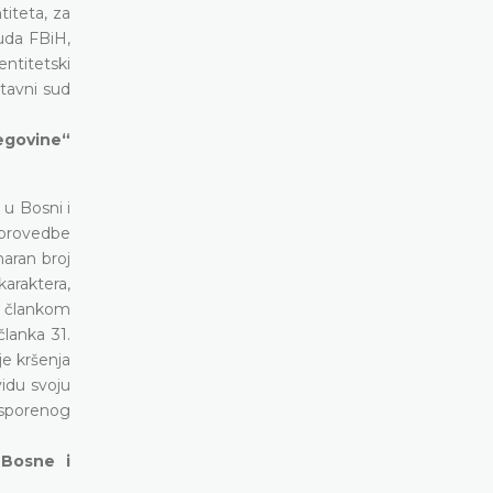
titeta, za
uda FBiH,
ntitetski
tavni sud
cegovine“
u Bosni i
 provedbe
aran broj
karaktera,
a člankom
lanka 31.
e kršenja
vidu svoju
 osporenog
 Bosne i