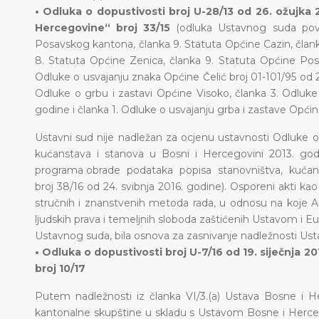
• Odluka o dopustivosti broj U-28/13 od 26. ožujka 
Hercegovine“ broj 33/15
(odluka Ustavnog suda pov
Posavskog kantona, članka 9. Statuta Općine Cazin, članka 
8. Statuta Općine Zenica, članka 9. Statuta Općine Posuš
Odluke o usvajanju znaka Općine Čelić broj 01-101/95 od 2
Odluke o grbu i zastavi Općine Visoko, članka 3. Odluke
godine i članka 1. Odluke o usvajanju grba i zastave Opći
Ustavni sud nije nadležan za ocjenu ustavnosti Odluke 
kućanstava i stanova u Bosni i Hercegovini 2013. godi
programa obrade podataka popisa stanovništva, kućansta
broj 38/16 od 24. svibnja 2016. godine). Osporeni akti k
stručnih i znanstvenih metoda rada, u odnosu na koje A
ljudskih prava i temeljnih sloboda zaštićenih Ustavom i E
Ustavnog suda, bila osnova za zasnivanje nadležnosti Us
• Odluka o dopustivosti broj U-7/16 od 19. siječnja 
broj 10/17
Putem nadležnosti iz članka VI/3.(a) Ustava Bosne i He
kantonalne skupštine u skladu s Ustavom Bosne i Hercego