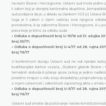
na razini Bosne i Hercegovine. Ustavni sud može jedino p
li zakon koji je donijela kantonalna skupština „kompatib
sud podsjeća da je, u skladu sa člankom VI/3.(c) Ustava Bi
toga je li zakon o čijem važenju ovisi njegova odlu
protokolima, ili sa zakonima Bosne i Hercegovine, ili u
prava koje je bitno za odluku suda.
• Odluka o dopustivosti broj U-19/16 od 31. ožujka 
broj 35/17;
• Odluka o dopustivosti broj U-4/17 od 28. rujna 2
broj 76/17
U konkretnom slučaju Ustavni sud ne vidi nijedan razlog
kvalifikacijske kartice vozača, „Službeni glasnik Bosne i 
temeljnih sloboda ili pitanje spora za koji je jedino nadl
posebno imajući u vidu svoju dosadašnju jurisprudenciju p
o ocjeni ustavnosti i zakonitosti osporenog akta u smislu
• Odluka o dopustivosti broj U-5/17 od 28. rujna 2
broj 76/17
Ustavni sud smatra da poštovanje načela konstitutivnosti 