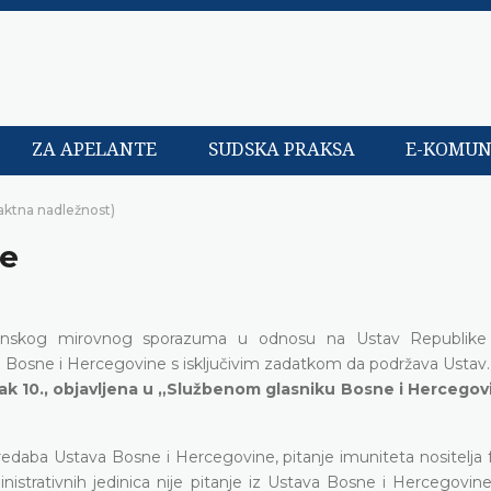
ZA APELANTE
SUDSKA PRAKSA
E-KOMUN
aktna nadležnost)
je
ejtonskog mirovnog sporazuma u odnosu na Ustav Republike
 Bosne i Hercegovine s isključivim zadatkom da podržava Ustav.
vak 10., objavljena u „Službenom glasniku Bosne i Hercegov
dredaba Ustava Bosne i Hercegovine, pitanje imuniteta nositelja 
nistrativnih jedinica nije pitanje iz Ustava Bosne i Hercegovine,