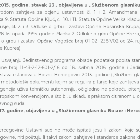
2015. godine, stavak 23., objavljena u „Službenom glasnik
odom zahtjeva za ocjenu ustavnosti čl. 1. i 2. Amandmana
9. Statuta Općine Ključ, čl. 10. i 11. Statuta Općine Velika Kladu
je, čl. 2. i 3. Odluke o grbu i zastavi Općine Bosanska Krupa, 
8. listopada 1995. godine, članka 2. Odluke o grbu Općine Breza,
 o grbu i zastavi Općine Vogošća broj 01-02- 2387/02 od 24. ru
ne Kupres)
o usvajanju Jedinstvenog programa obrade podataka popisa stan
ne broj 11-43-2-12-601-2/16 od 18. svibnja 2016. godine i Jed
va i stanova u Bosni i Hercegovini 2013. godine („Službeni gla
ao metodološki dokumenti kojim se regulira pitanje koje zahtijev
gencija uživa tehničku autonomiju, očigledno ne pokreću pitanj
uropskom konvencijom, a što bi, u skladu s praksom citiranom u o
tavnog suda.
2017. godine, objavljena u „Službenom glasniku Bosne i Her
rcegovine Ustavni sud ne može ispitati jesu li zakoni koje su
vine, niti poštuju li takvi zakoni zahtjeve i standarde zakona 