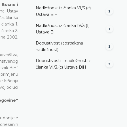
u Bosne i
Nadležnost iz članka VI/3.(c)
 na Ustav
2
Ustava BiH
ša, članka
članka 1.
Nadležnost iz članka IV/3.(f)
1
 članka 2.
Ustava BiH
jna 2002.
Dopustivost (apstraktna
2
nadležnost)
ovništva,
Dopustivosti – nadležnost iz
instvenog
2
članka VI/3.(c) Ustava BiH
snik BiH“
a primjenu
e kršenja
voj odluci
cegovine“
 donijele
donesenih