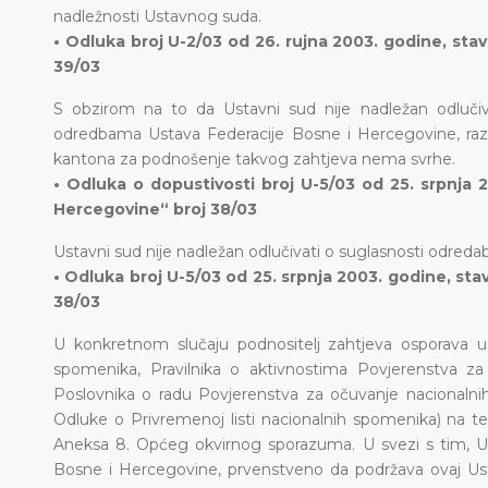
nadležnosti Ustavnog suda.
• Odluka broj U-2/03 od 26. rujna 2003. godine, sta
39/03
S obzirom na to da Ustavni sud nije nadležan odluč
odredbama Ustava Federacije Bosne i Hercegovine, raz
kantona za podnošenje takvog zahtjeva nema svrhe.
• Odluka o dopustivosti broj U-5/03 od 25. srpnja 
Hercegovine“ broj 38/03
Ustavni sud nije nadležan odlučivati o suglasnosti odre
• Odluka broj U-5/03 od 25. srpnja 2003. godine, st
38/03
U konkretnom slučaju podnositelj zahtjeva osporava u
spomenika, Pravilnika o aktivnostima Povjerenstva 
Poslovnika o radu Povjerenstva za očuvanje nacionalni
Odluke o Privremenoj listi nacionalnih spomenika) na teme
Aneksa 8. Općeg okvirnog sporazuma. U svezi s tim, U
Bosne i Hercegovine, prvenstveno da podržava ovaj Ustav