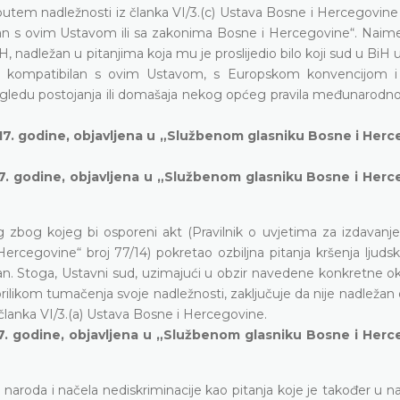
utem nadležnosti iz članka VI/3.(c) Ustava Bosne i Hercegovine i
ilan s ovim Ustavom ili sa zakonima Bosne i Hercegovine“. Naime
H, nadležan u pitanjima koja mu je proslijedio bilo koji sud u BiH
ka kompatibilan s ovim Ustavom, s Europskom konvencijom i
 pogledu postojanja ili domašaja nekog općeg pravila međunarodn
2017. godine, objavljena u „Službenom glasniku Bosne i Her
017. godine, objavljena u „Službenom glasniku Bosne i Her
 zbog kojeg bi osporeni akt (Pravilnik o uvjetima za izdavanje 
Hercegovine“ broj 77/14) pokretao ozbiljna pitanja kršenja ljudsk
ežan. Stoga, Ustavni sud, uzimajući u obzir navedene konkretne ok
rilikom tumačenja svoje nadležnosti, zaključuje da nije nadležan 
 članka VI/3.(a) Ustava Bosne i Hercegovine.
017. godine, objavljena u „Službenom glasniku Bosne i Her
naroda i načela nediskriminacije kao pitanja koje je također u n