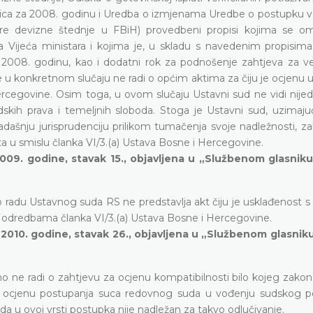
nica za 2008. godinu i Uredba o izmjenama Uredbe o postupku ver
stare devizne štednje u FBiH) provedbeni propisi kojima se 
Vijeća ministara i kojima je, u skladu s navedenim propisima
 2008. godinu, kao i dodatni rok za podnošenje zahtjeva za veri
e u konkretnom slučaju ne radi o općim aktima za čiju je ocjenu 
rcegovine. Osim toga, u ovom slučaju Ustavni sud ne vidi nijed
udskih prava i temeljnih sloboda. Stoga je Ustavni sud, uzimaju
ašnju jurisprudenciju prilikom tumačenja svoje nadležnosti, zak
ta u smislu članka VI/3.(a) Ustava Bosne i Hercegovine.
2009. godine, stavak 15., objavljena u „Službenom glasnik
o radu Ustavnog suda RS ne predstavlja akt čiju je usklađenost 
 odredbama članka VI/3.(a) Ustava Bosne i Hercegovine.
 2010. godine, stavak 26., objavljena u „Službenom glasnik
 ne radi o zahtjevu za ocjenu kompatibilnosti bilo kojeg zakon
a ocjenu postupanja suca redovnog suda u vođenju sudskog p
da u ovoj vrsti postupka nije nadležan za takvo odlučivanje.