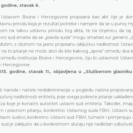
. godine, stavak 6.
u Ustavom Bosne i Hercegovine propisana kao akt čije je do
stavnu prirodu koja je rezultat potrebe i namjere da se u punoj m
rom na takvu ustavnu prirodu tog akta, te na činjenicu da taj 
avni sud smatra da se „pravila suda“ mogu smatrati
sui generis
„
đutim, s obzirom na jasno propisanu isključivu nadležnost Usta
na to pitanje ne može doći do bilo kakvog „spora“ između dva ent
 između institucija Bosne i Hercegovine, čiju bi ustavnost Ustav
 i Hercegovine.
013. godine, stavak 11., objavljena u „Službenom glasnik
i naroda i načela nediskriminacije u pogledu načina propisivanj
sključivoj nadležnosti entiteta, prije svega pokreće pitanje usklađen
a koje je konačni autoritet ustavni sud entiteta. Također, imaj
nom i pravnom pitanju, konkretno Ustavnog suda FBiH, Ustavni s
ustavni sudovi, konkretno Ustavni sud FBiH, tumače i primjenjuju 
d je zaključio da u konkretnom slučaju nije nadležan odlučivati