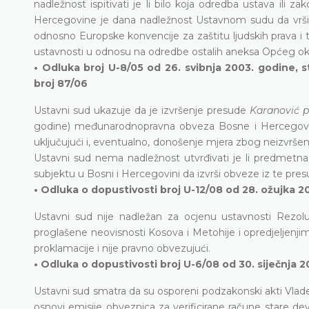
nadležnost ispitivati je li bilo koja odredba ustava il
Hercegovine je dana nadležnost Ustavnom sudu da vrši
odnosno Europske konvencije za zaštitu ljudskih prava i 
ustavnosti u odnosu na odredbe ostalih aneksa Općeg ok
• Odluka broj U-8/05 od 26. svibnja 2003. godine, 
broj 87/06
Ustavni sud ukazuje da je izvršenje presude
Karanović p
godine) međunarodnopravna obveza Bosne i Hercegovine
uključujući i, eventualno, donošenje mjera zbog neizvršenj
Ustavni sud nema nadležnost utvrđivati je li predmetna 
subjektu u Bosni i Hercegovini da izvrši obveze iz te pres
• Odluka o dopustivosti broj U-12/08 od 28. ožujka 2
Ustavni sud nije nadležan za ocjenu ustavnosti Rezol
proglašene neovisnosti Kosova i Metohije i opredjeljenjima
proklamacije i nije pravno obvezujući.
• Odluka o dopustivosti broj U-6/08 od 30. siječnja 2
Ustavni sud smatra da su osporeni podzakonski akti Vlade
osnovi emisije obveznica za verificirane račune stare devi