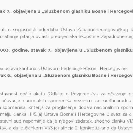
vak 7., objavljena u „Službenom glasniku Bosne i Hercegov
ivati o suglasnosti odredaba Ustava Zapadnohercegovačkog 
matranje pitanja ovlasti predsjednika Skupštine Zapadnoherc
2003. godine, stavak 7., objavljena u „Službenom glasnik
daba ustava kantona s Ustavom Federacije Bosne i Hercegovine.
avak 6., objavljena u „Službenom glasniku Bosne i Hercegov
stavnost općih akata (Odluke o Povjerenstvu za očuvanje na
za očuvanje nacionalnih spomenika vezanim za međunarodnu 
h spomenika, Kriterija za proglašenje dobara nacionalnim spom
lju članka III/5.(a) Ustava Bosne i Hercegovine u svezi sa čl. 5
stavni sud napominje da je njegov zadatak, shodno članku VI/
, a da je člankom VI/3.(a) alineja 2. konkretizirano da Ustavn