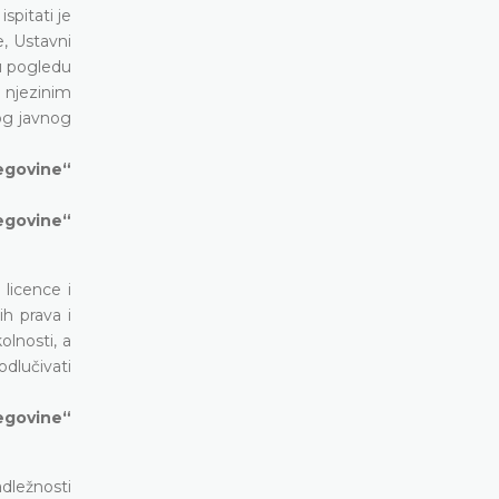
spitati je
, Ustavni
 u pogledu
 njezinim
og javnog
cegovine“
cegovine“
licence i
ih prava i
olnosti, a
odlučivati
cegovine“
adležnosti