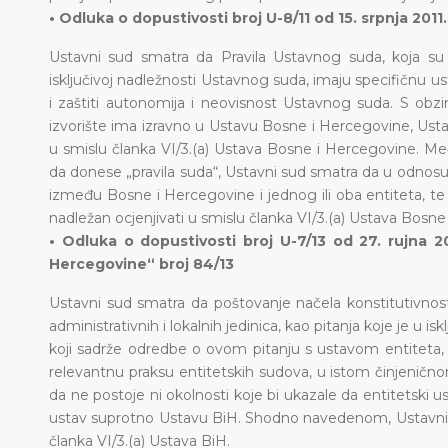
• Odluka o dopustivosti broj U-8/11 od 15. srpnja 2011
Ustavni sud smatra da Pravila Ustavnog suda, koja s
isključivoj nadležnosti Ustavnog suda, imaju specifičnu u
i zaštiti autonomija i neovisnost Ustavnog suda. S obzi
izvorište ima izravno u Ustavu Bosne i Hercegovine, Ust
u smislu članka VI/3.(a) Ustava Bosne i Hercegovine. Me
da donese „pravila suda“, Ustavni sud smatra da u odnosu 
između Bosne i Hercegovine i jednog ili oba entiteta, te
nadležan ocjenjivati u smislu članka VI/3.(a) Ustava Bosne
• Odluka o dopustivosti broj U-7/13 od 27. rujna 2
Hercegovine“ broj 84/13
Ustavni sud smatra da poštovanje načela konstitutivnost
administrativnih i lokalnih jedinica, kao pitanja koje je u i
koji sadrže odredbe o ovom pitanju s ustavom entiteta, z
relevantnu praksu entitetskih sudova, u istom činjenič
da ne postoje ni okolnosti koje bi ukazale da entitetski 
ustav suprotno Ustavu BiH. Shodno navedenom, Ustavni su
članka VI/3.(a) Ustava BiH.