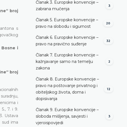
Članak 3. Europske konvencije –
3
zabrana mučenja
ine“ broj
Članak 5. Europske konvencije –
20
pravo na slobodu i sigurnost
kantona s
egovačkog
Članak 6. Europske konvencije –
32
pravo na pravično suđenje
u Bosne i
Članak 7. Europske konvencije –
kažnjavanje samo na temelju
2
zakona
ine“ broj
Članak 8. Europske konvencije –
pravo na poštovanje privatnog i
cionalnih
12
obiteljskog života, doma i
suradnju,
dopisivanja
enicima i
., 7. i 9.
Članak 9. Europske konvencije –
3. Ustava
sloboda mišljenja, savjesti i
3
i sud ima
vjeroispovijedi