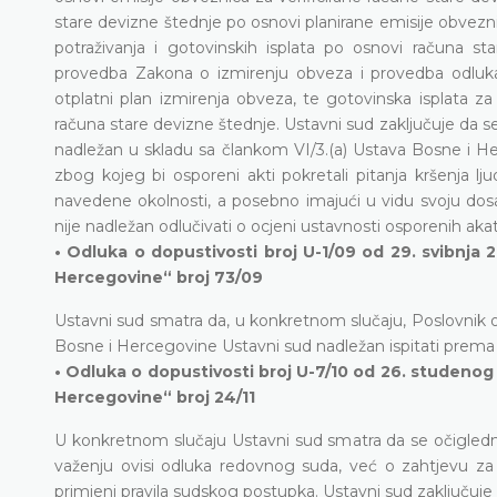
stare devizne štednje po osnovi planirane emisije obvez
potraživanja i gotovinskih isplata po osnovi računa 
provedba Zakona o izmirenju obveza i provedba odluka 
otplatni plan izmirenja obveza, te gotovinska isplata za
računa stare devizne štednje. Ustavni sud zaključuje da s
nadležan u skladu sa člankom VI/3.(a) Ustava Bosne i He
zbog kojeg bi osporeni akti pokretali pitanja kršenja lj
navedene okolnosti, a posebno imajući u vidu svoju dosad
nije nadležan odlučivati o ocjeni ustavnosti osporenih aka
• Odluka o dopustivosti broj U-1/09 od 29. svibnja 
Hercegovine“ broj 73/09
Ustavni sud smatra da, u konkretnom slučaju, Poslovnik 
Bosne i Hercegovine Ustavni sud nadležan ispitati prema
• Odluka o dopustivosti broj U-7/10 od 26. studenog
Hercegovine“ broj 24/11
U konkretnom slučaju Ustavni sud smatra da se očigledno
važenju ovisi odluka redovnog suda, već o zahtjevu z
primjeni pravila sudskog postupka. Ustavni sud zaključuje 