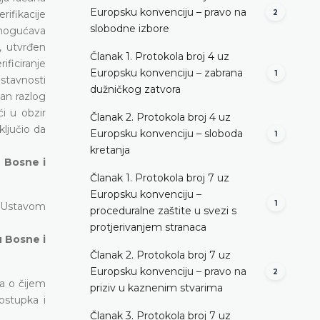
Europsku konvenciju – pravo na
ifikacije
2
slobodne izbore
omogućava
, utvrđen
Članak 1. Protokola broj 4 uz
ficiranje
Europsku konvenciju – zabrana
1
ustavnosti
dužničkog zatvora
an razlog
ći u obzir
Članak 2. Protokola broj 4 uz
ljučio da
Europsku konvenciju – sloboda
1
kretanja
u Bosne i
Članak 1. Protokola broj 7 uz
Europsku konvenciju –
1
s Ustavom
proceduralne zaštite u svezi s
protjerivanjem stranaca
u Bosne i
Članak 2. Protokola broj 7 uz
Europsku konvenciju – pravo na
2
a o čijem
priziv u kaznenim stvarima
ostupka i
Članak 3. Protokola broj 7 uz