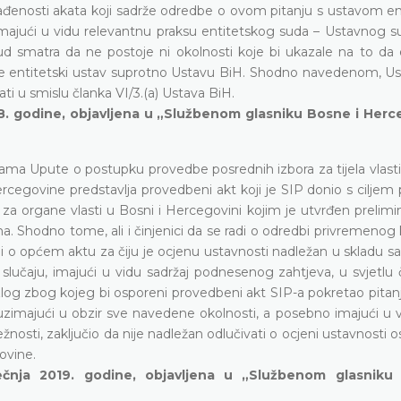
klađenosti akata koji sadrže odredbe o ovom pitanju s ustavom en
 imajući u vidu relevantnu praksu entitetskog suda – Ustavnog s
d smatra da ne postoje ni okolnosti koje bi ukazale na to da e
juje entitetski ustav suprotno Ustavu BiH. Shodno navedenom, Us
ti u smislu članka VI/3.(a) Ustava BiH.
018. godine, objavljena u „Službenom glasniku Bosne i Her
ma Upute o postupku provedbe posrednih izbora za tijela vlasti 
egovine predstavlja provedbeni akt koji je SIP donio s ciljem
 organe vlasti u Bosni i Hercegovini kojim je utvrđen prelimin
a. Shodno tome, ali i činjenici da se radi o odredbi privremenog 
i o općem aktu za čiju je ocjenu ustavnosti nadležan u skladu s
lučaju, imajući u vidu sadržaj podnesenog zahtjeva, u svjetlu č
log zbog kojeg bi osporeni provedbeni akt SIP-a pokretao pitanj
, uzimajući u obzir sve navedene okolnosti, a posebno imajući u 
žnosti, zaključio da nije nadležan odlučivati o ocjeni ustavnosti
ovine.
ječnja 2019. godine, objavljena u „Službenom glasniku