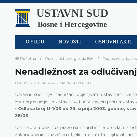
USTAVNI SUD
Bosne i Hercegovine
O SUDU
NOVOSTI
OSNOVNI AKTI
Početna
Praksa Ustavnog suda BiH
Dopustivost (apstr
Nenadležnost za odlučivan
DOPUSTIVOST (APSTRAKTNA NADLEŽNOST)
Ustavni sud nije nadležan ocjenjivati ustavnost D
Hercegovine jer je Ustavni sud ustanovljen prema Ustavu
• Odluka broj U-1/03 od 25. srpnja 2003. godine, sta
38/03
Uzimajući u obzir da pravo na imunitet ne proizlazi iz o
zakonodavnim i izvršnim tijelima entiteta i njihovih admi