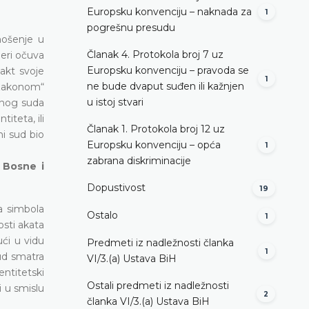
Europsku konvenciju – naknada za
1
pogrešnu presudu
nošenje u
Članak 4. Protokola broj 7 uz
jeri očuva
Europsku konvenciju – pravoda se
akt svoje
1
ne bude dvaput suđen ili kažnjen
zakonom“
u istoj stvari
vnog suda
iteta, ili
Članak 1. Protokola broj 12 uz
ni sud bio
Europsku konvenciju – opća
1
zabrana diskriminacije
u Bosne i
Dopustivost
19
a simbola
Ostalo
1
osti akata
ući u vidu
Predmeti iz nadležnosti članka
1
ud smatra
VI/3.(a) Ustava BiH
entitetski
Ostali predmeti iz nadležnosti
 u smislu
2
članka VI/3.(a) Ustava BiH