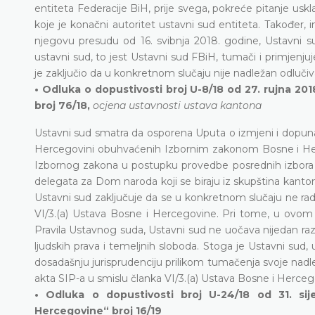
entiteta Federacije BiH, prije svega, pokreće pitanje us
koje je konačni autoritet ustavni sud entiteta. Također,
njegovu presudu od 16. svibnja 2018. godine, Ustavni su
ustavni sud, to jest Ustavni sud FBiH, tumači i primjen
je zaključio da u konkretnom slučaju nije nadležan odlučiva
• Odluka o dopustivosti broj U-8/18 od 27. rujna 2
broj 76/18,
ocjena ustavnosti ustava kantona
Ustavni sud smatra da osporena Uputa o izmjeni i dopuna
Hercegovini obuhvaćenih Izbornim zakonom Bosne i Herc
Izbornog zakona u postupku provedbe posrednih izbora za
delegata za Dom naroda koji se biraju iz skupština kanton
Ustavni sud zaključuje da se u konkretnom slučaju ne rad
VI/3.(a) Ustava Bosne i Hercegovine. Pri tome, u ovom s
Pravila Ustavnog suda, Ustavni sud ne uočava nijedan raz
ljudskih prava i temeljnih sloboda. Stoga je Ustavni sud
dosadašnju jurisprudenciju prilikom tumačenja svoje nadle
akta SIP-a u smislu članka VI/3.(a) Ustava Bosne i Herceg
• Odluka o dopustivosti broj U-24/18 od 31. si
Hercegovine“ broj 16/19