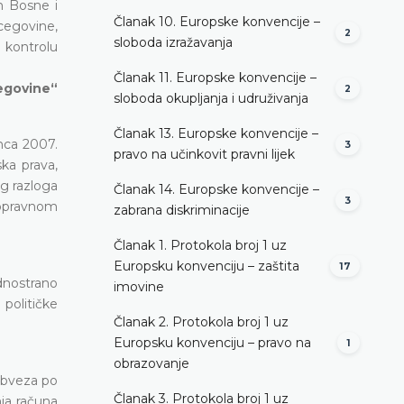
m Bosne i
Članak 10. Europske konvencije –
cegovine,
2
sloboda izražavanja
 kontrolu
Članak 11. Europske konvencije –
cegovine“
2
sloboda okupljanja i udruživanja
Članak 13. Europske konvencije –
inca 2007.
3
pravo na učinkovit pravni lijek
ka prava,
og razloga
Članak 14. Europske konvencije –
3
nopravnom
zabrana diskriminacije
Članak 1. Protokola broj 1 uz
Europsku konvenciju – zaštita
17
dnostrano
imovine
 političke
Članak 2. Protokola broj 1 uz
Europsku konvenciju – pravo na
1
obrazovanje
obveza po
Članak 3. Protokola broj 1 uz
nja računa