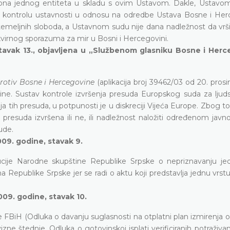
i zakona jednog entiteta u skladu s ovim Ustavom. Dakle, Ustavo
 kontrolu ustavnosti u odnosu na odredbe Ustava Bosne i Her
temeljnih sloboda, a Ustavnom sudu nije dana nadležnost da vrši
virnog sporazuma za mir u Bosni i Hercegovini.
stavak 13., objavljena u „Službenom glasniku Bosne i Her
rotiv Bosne i Hercegovine
(aplikacija broj 39462/03 od 20. pros
. Sustav kontrole izvršenja presuda Europskog suda za ljuds
a tih presuda, u potpunosti je u diskreciji Vijeća Europe. Zbog t
presuda izvršena ili ne, ili nadležnost naložiti određenom jav
ude.
009. godine, stavak 9.
ucije Narodne skupštine Republike Srpske o nepriznavanju je
 Republike Srpske jer se radi o aktu koji predstavlja jednu vrstu
009. godine, stavak 10.
 FBiH (Odluka o davanju suglasnosti na otplatni plan izmirenja 
zne štednje, Odluka o gotovinskoj isplati verificiranih potraživa