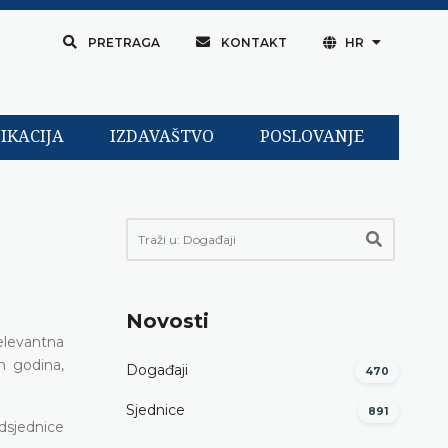
PRETRAGA
KONTAKT
HR
IKACIJA
IZDAVAŠTVO
POSLOVANJE
Novosti
elevantna
ih godina,
Događaji
470
Sjednice
891
dsjednice