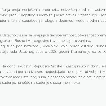
ćanja broja neriješenih predmeta, neizvršenje odluka Ustav
vine pred Europskim sudom za ljudska prava u Strasbourgu i rez
udom, te na sudjelovanje, ulogu i doprinos međunarodnih su
janja Ustavnog suda da unaprijedi transparentnost, otvorenost prem
a građane Bosne i Hercegovine i sve one koje to zanima.
vnog suda pod nazivom „Godišnjak“, koja, pored ostalog, donos
azatelja rada Ustavnog suda u 2025. godini. Planirano je da se „
j. Narodnoj skupštini Republike Srpske i Zastupničkom domu P
u obvezu i odmah izaberu nedostajuće suce kako bi Veliko i Ma
činkovitost rada Ustavnog suda, a posebno ostvarivanje prava gra
ično suđenje, naročito na suđenje u razumnom roku.