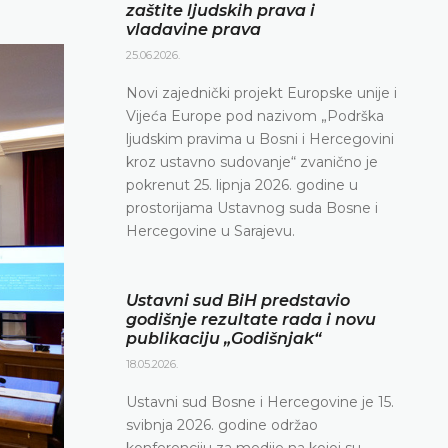
zaštite ljudskih prava i
vladavine prava
25.06.2026.
Novi zajednički projekt Europske unije i
Vijeća Europe pod nazivom „Podrška
ljudskim pravima u Bosni i Hercegovini
kroz ustavno sudovanje“ zvanično je
pokrenut 25. lipnja 2026. godine u
prostorijama Ustavnog suda Bosne i
Hercegovine u Sarajevu.
Ustavni sud BiH predstavio
godišnje rezultate rada i novu
publikaciju „Godišnjak“
18.05.2026.
Ustavni sud Bosne i Hercegovine je 15.
svibnja 2026. godine održao
konferenciju za medije na kojoj su