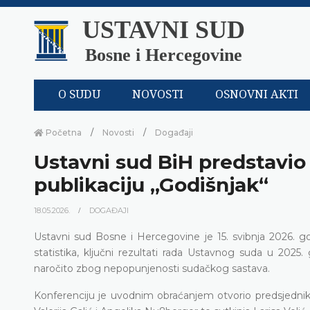
USTAVNI SUD
Bosne i Hercegovine
O SUDU
NOVOSTI
OSNOVNI AKTI
Početna
Novosti
Događaji
Ustavni sud BiH predstavio 
publikaciju „Godišnjak“
18.05.2026.
DOGAĐAJI
Ustavni sud Bosne i Hercegovine je 15. svibnja 2026. go
statistika, ključni rezultati rada Ustavnog suda u 2025.
naročito zbog nepopunjenosti sudačkog sastava.
Konferenciju je uvodnim obraćanjem otvorio predsjedni