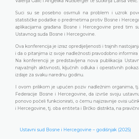
Valerija Galić i Angelika Nußberger te sutkinja Larisa Velić.
Suci su se posebno osvrnuli na problem i uzrok pove
statističke podatke o predmetima protiv Bosne i Hercego
aplikacijama građana Bosne i Hercegovine pred tim s
Ustavnog suda Bosne i Hercegovine.
Ova konferencija je izraz opredijeljenosti i trajnih nasto
i da o pitanjima iz svoje nadležnosti pravodobno informir
Na konferenciji je predstavljena nova publikacija Usta
najvažnijih aktivnosti, ključnih odluka i operativnih pok
izdaje za svaku narednu godinu.
I ovom prilikom je upućen poziv nadležnim organima, t
Federacije Bosne i Hercegovine, da izvrše svoju ustavn
ponovo počeli funkcionirati, o čemu najizravnije ovisi u
i Hercegovine, tj. oba entiteta i Brčko distrikta, na prav
Ustavni sud Bosne i Hercegovine – godišnjak (2025)