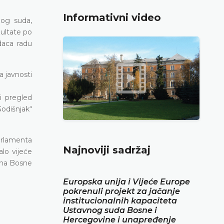
Informativni video
nog suda,
ultate po
daca radu
a javnosti
i pregled
Godišnjak“
arlamenta
Najnoviji sadržaj
lo vijeće
đana Bosne
Europska unija i Vijeće Europe
pokrenuli projekt za jačanje
institucionalnih kapaciteta
Ustavnog suda Bosne i
Hercegovine i unapređenje