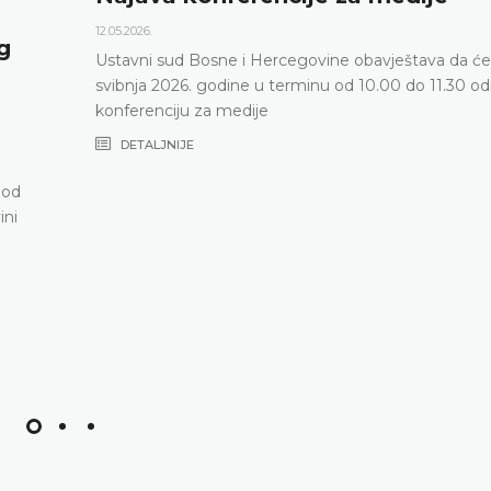
05.2026.
tavni sud Bosne i Hercegovine obavještava da će 15.
ibnja 2026. godine u terminu od 10.00 do 11.30 održati
nferenciju za medije
DETALJNIJE