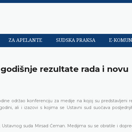
ZA APELANTE
SUDSKA PRAKSA
E-KOMUN
godišnje rezultate rada i novu
dine održao konferenciju za medije na kojoj su predstavljeni r
 godini, ali i izazovi s kojima se Ustavni sud suočava posljednj
k Ustavnog suda Mirsad Ćeman. Medijima su se obratile i dopre