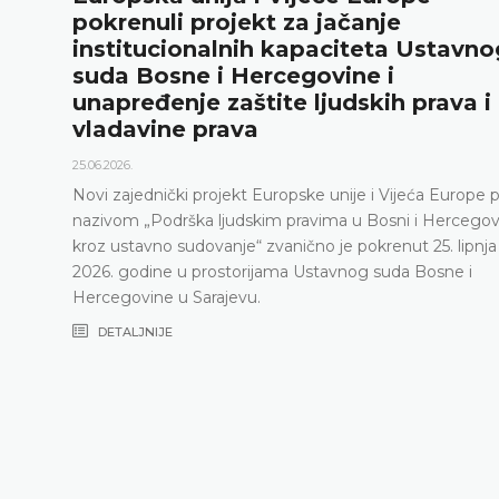
renuli projekt za jačanje
12.
titucionalnih kapaciteta Ustavnog
Us
a Bosne i Hercegovine i
sv
pređenje zaštite ljudskih prava i
ko
davine prava
26.
zajednički projekt Europske unije i Vijeća Europe pod
om „Podrška ljudskim pravima u Bosni i Hercegovini
ustavno sudovanje“ zvanično je pokrenut 25. lipnja
 godine u prostorijama Ustavnog suda Bosne i
govine u Sarajevu.
TALJNIJE