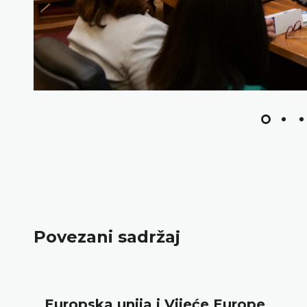
Povezani sadržaj
opska unija i Vijeće Europe
N