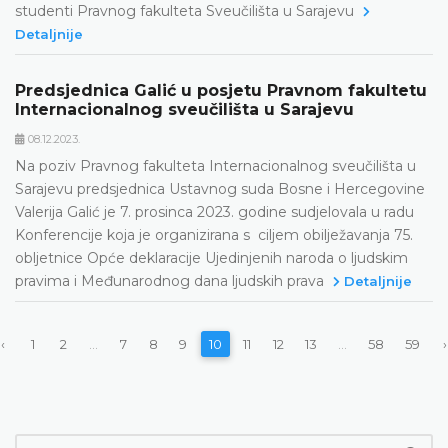
studenti Pravnog fakulteta Sveučilišta u Sarajevu
Detaljnije
Predsjednica Galić u posjetu Pravnom fakultetu
Internacionalnog sveučilišta u Sarajevu
08.12.2023.
Na poziv Pravnog fakulteta Internacionalnog sveučilišta u
Sarajevu predsjednica Ustavnog suda Bosne i Hercegovine
Valerija Galić je 7. prosinca 2023. godine sudjelovala u radu
Konferencije koja je organizirana s ciljem obilježavanja 75.
obljetnice Opće deklaracije Ujedinjenih naroda o ljudskim
pravima i Međunarodnog dana ljudskih prava
Detaljnije
‹
1
2
...
7
8
9
10
11
12
13
...
58
59
›