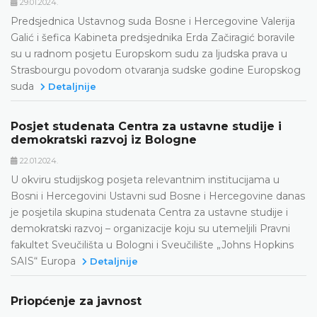
29.01.2024.
Predsjednica Ustavnog suda Bosne i Hercegovine Valerija
Galić i šefica Kabineta predsjednika Erda Začiragić boravile
su u radnom posjetu Europskom sudu za ljudska prava u
Strasbourgu povodom otvaranja sudske godine Europskog
suda
Detaljnije
Posjet studenata Centra za ustavne studije i
demokratski razvoj iz Bologne
22.01.2024.
U okviru studijskog posjeta relevantnim institucijama u
Bosni i Hercegovini Ustavni sud Bosne i Hercegovine danas
je posjetila skupina studenata Centra za ustavne studije i
demokratski razvoj – organizacije koju su utemeljili Pravni
fakultet Sveučilišta u Bologni i Sveučilište „Johns Hopkins
SAIS“ Europa
Detaljnije
Priopćenje za javnost