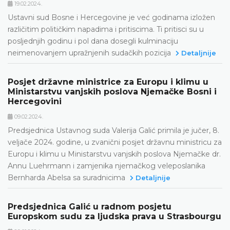
19.02.2024.
Ustavni sud Bosne i Hercegovine je već godinama izložen
različitim političkim napadima i pritiscima. Ti pritisci su u
posljednjih godinu i pol dana dosegli kulminaciju
neimenovanjem upražnjenih sudačkih pozicija
Detaljnije
Posjet državne ministrice za Europu i klimu u
Ministarstvu vanjskih poslova Njemačke Bosni i
Hercegovini
09.02.2024.
Predsjednica Ustavnog suda Valerija Galić primila je jučer, 8.
veljače 2024. godine, u zvanični posjet državnu ministricu za
Europu i klimu u Ministarstvu vanjskih poslova Njemačke dr.
Annu Luehrmann i zamjenika njemačkog veleposlanika
Bernharda Abelsa sa suradnicima
Detaljnije
Predsjednica Galić u radnom posjetu
Europskom sudu za ljudska prava u Strasbourgu