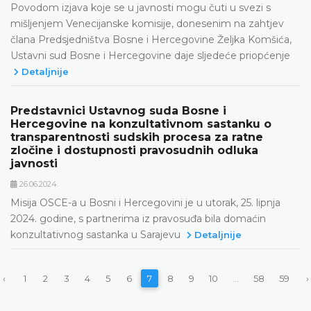
Povodom izjava koje se u javnosti mogu čuti u svezi s
mišljenjem Venecijanske komisije, donesenim na zahtjev
člana Predsjedništva Bosne i Hercegovine Željka Komšića,
Ustavni sud Bosne i Hercegovine daje sljedeće priopćenje
Detaljnije
Predstavnici Ustavnog suda Bosne i
Hercegovine na konzultativnom sastanku o
transparentnosti sudskih procesa za ratne
zločine i dostupnosti pravosudnih odluka
javnosti
26.06.2024.
Misija OSCE-a u Bosni i Hercegovini je u utorak, 25. lipnja
2024. godine, s partnerima iz pravosuđa bila domaćin
konzultativnog sastanka u Sarajevu
Detaljnije
‹
1
2
3
4
5
6
7
8
9
10
...
58
59
›