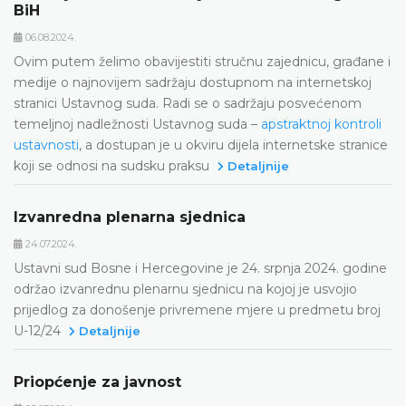
BiH
06.08.2024.
Ovim putem želimo obavijestiti stručnu zajednicu, građane i
medije o najnovijem sadržaju dostupnom na internetskoj
stranici Ustavnog suda. Radi se o sadržaju posvećenom
temeljnoj nadležnosti Ustavnog suda –
apstraktnoj kontroli
ustavnosti
, a dostupan je u okviru dijela internetske stranice
koji se odnosi na sudsku praksu
Detaljnije
Izvanredna plenarna sjednica
24.07.2024.
Ustavni sud Bosne i Hercegovine je 24. srpnja 2024. godine
održao izvanrednu plenarnu sjednicu na kojoj je usvojio
prijedlog za donošenje privremene mjere u predmetu broj
U-12/24
Detaljnije
Priopćenje za javnost