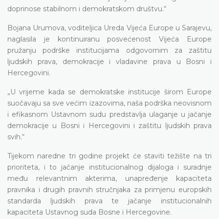
doprinose stabilnom i demokratskom društvu.“
Bojana Urumova, voditeljica Ureda Vijeća Europe u Sarajevu,
naglasila je kontinuiranu posvećenost Vijeća Europe
pružanju podrške institucijama odgovornim za zaštitu
ljudskih prava, demokracije i vladavine prava u Bosni i
Hercegovini.
„U vrijeme kada se demokratske institucije širom Europe
suočavaju sa sve većim izazovima, naša podrška neovisnom
i efikasnom Ustavnom sudu predstavlja ulaganje u jačanje
demokracije u Bosni i Hercegovini i zaštitu ljudskih prava
svih.“
Tijekom naredne tri godine projekt će staviti težište na tri
prioriteta, i to jačanje institucionalnog dijaloga i suradnje
među relevantnim akterima, unapređenje kapaciteta
pravnika i drugih pravnih stručnjaka za primjenu europskih
standarda ljudskih prava te jačanje institucionalnih
kapaciteta Ustavnog suda Bosne i Hercegovine.