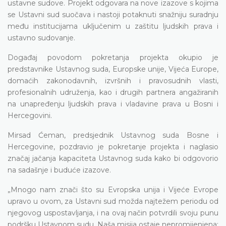
ustavne sudove. Projekt odgovara na nove izazove s kojima
se Ustavni sud suočava i nastoji potaknuti snažniju suradnju
među institucijama uključenim u zaštitu ljudskih prava i
ustavno sudovanje.
Događaj povodom pokretanja projekta okupio je
predstavnike Ustavnog suda, Europske unije, Vijeća Europe,
domaćih zakonodavnih, izvršnih i pravosudnih vlasti,
profesionalnih udruženja, kao i drugih partnera angažiranih
na unapređenju ljudskih prava i vladavine prava u Bosni i
Hercegovini.
Mirsad Ćeman, predsjednik Ustavnog suda Bosne i
Hercegovine, pozdravio je pokretanje projekta i naglasio
značaj jačanja kapaciteta Ustavnog suda kako bi odgovorio
na sadašnje i buduće izazove.
„Mnogo nam znači što su Evropska unija i Vijeće Evrope
upravo u ovom, za Ustavni sud možda najtežem periodu od
njegovog uspostavljanja, i na ovaj način potvrdili svoju punu
podršku Ustavnom sudu. Naša misija ostaje nepromijenjena: