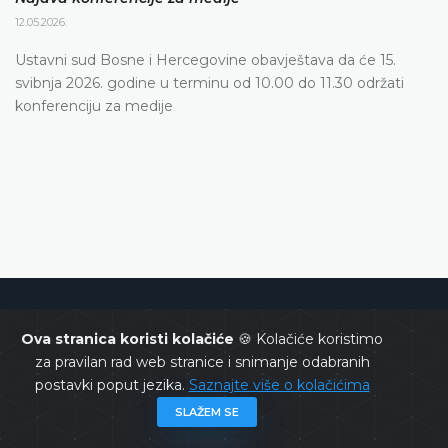
12.05.2026.
Ustavni sud Bosne i Hercegovine obavještava da će 15.
svibnja 2026. godine u terminu od 10.00 do 11.30 održati
konferenciju za medije
Ustavni sud Bosne i Hercegovine
Ova stranica koristi kolačiće
🍪 Kolačiće koristimo
za pravilan rad web stranice i snimanje odabranih
postavki poput jezika.
Saznajte više o kolačićima
SLAŽEM SE
Copyrights @ 2026
Ustavni sud BiH
Sva prava zadržana.