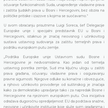
očuvanje funkcionalnosti Suda, unapređenje vladavine prava
i zaštita ljudskih prava u Bosni i Hercegovini, bez obzira na
političke pritiske i izazove s kojima se suočavamo.“
U svom obraćanju prisutnima Luigi Soreca, šef Delegacije
Europske unije i specijalni predstavnik EU u Bosni i
Hercegovini, istaknuo je značaj neovisnog i učinkovitog
sustava ustavnog sudovanja za zaštitu temeljnih prava i
podršku europskom putu zemlje.
„Podrška Europske unije Ustavnom sudu Bosne i
Hercegovine je nedvosmislena. Kao jedan od temelja
ustavnog poretka zemlje, Sud ima ključnu ulogu u zaštiti
prava građana, očuvanju vladavine prava i osiguravanju
pravne sigurnosti. Njegove odluke su konačne i obvezujuće,
a njihovo učinkovito provođenje od suštinskog je značaja
kako za demokratsko upravljanje tako i za napredak Bosne i
Hercegovine na njezinom europskom putu. Ova inicijativa
odražava dugoročnu opredijeljenost EU da podržava snažne,
neovisne i učinkovite institucije koje služe svim građanima i