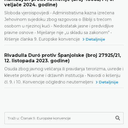
veljače 2024. godine)
Sloboda vjeroispovijedi • Administrativna kazna izrečena
Jehovinom svjedoku zbog razgovora o Bibliji s trećom
osobom u njezinoj kući • Nedostatak jasne i predvidljive
pravne osnove • Miješanje nije „u skladu sa zakonom“ •
Kršenje članka 9. Europske konvencije
Detaljnije
Rivadulla Duró protiv Španjolske (broj 27925/21,
12. listopada 2023. godine)
Osuda zbog javnog veličanja ili pravdanja terorizma, uvrede i
klevete protiv krune i državnih institucija • Navodi o kršenju
čl. 9. i 10. Konvencije očigledno neutemeljeni
Detaljnije