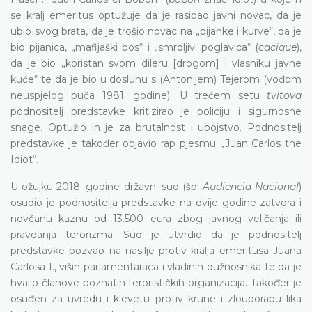
se kralj emeritus optužuje da je rasipao javni novac, da je
ubio svog brata, da je trošio novac na „pijanke i kurve“, da je
bio pijanica, „mafijaški bos“ i „smrdljivi poglavica“ (
cacique
),
da je bio „koristan svom dileru [drogom] i vlasniku javne
kuće“ te da je bio u dosluhu s (Antonijem) Tejerom (vođom
neuspjelog puča 1981. godine). U trećem setu
tvitova
podnositelj predstavke kritizirao je policiju i sigurnosne
snage. Optužio ih je za brutalnost i ubojstvo. Podnositelj
predstavke je također objavio rap pjesmu „Juan Carlos the
Idiot“.
U ožujku 2018. godine državni sud (šp.
Audiencia Nacional
)
osudio je podnositelja predstavke na dvije godine zatvora i
novčanu kaznu od 13.500 eura zbog javnog veličanja ili
pravdanja terorizma. Sud je utvrdio da je podnositelj
predstavke pozvao na nasilje protiv kralja emeritusa Juana
Carlosa I., viših parlamentaraca i vladinih dužnosnika te da je
hvalio članove poznatih terorističkih organizacija. Također je
osuđen za uvredu i klevetu protiv krune i zlouporabu lika