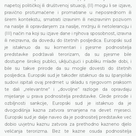
napetoj političkoj ili društvenoj situaciji, (II) mogu li se izjave,
pravično protumačene i promatrane u neposrednom ili
širem kontekstu, smatrati izravnim ili neizravnim pozivom
na nasilje ili opravdanjem za nasilje, mržnju ili netoleranciju i
(III) način na koji su izjave dane i njihova sposobnost, izravna
ili neizravna, da dovedu do štetnih posljedica. Europski sud
je istaknuo da su komentari i pjesme podnositelja
predstavke podržavali terorizam, da su pjesme bile
dostupne širokoj publici, uključujući i publiku mlađe dobi, i
bile su takve prirode da su mogle dovesti do štetnih
posljedica. Europski sud je također istaknuo da su španjolski
sudovi ispitali ovaj predmet u skladu s njegovom praksom
te dali „relevantne“ i „dovoljne“ razloge da opravdaju
miješanje u prava podnositelja predstavke. Glede prirode i
ozbiljnosti sankcije, Europski sud je istaknuo da je
dvogodišnja kazna zatvora smanjena na devet mjeseci.
Europski sud je dalje naveo da je podnositelj predstavke već
dobio uvjetnu kaznu zatvora za prethodno kazneno djelo
veličanja terorizma. Bez te kazne osuda podnositelja