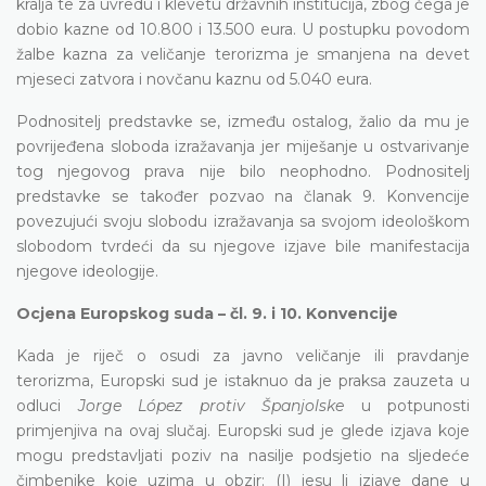
kralja te za uvredu i klevetu državnih institucija, zbog čega je
dobio kazne od 10.800 i 13.500 eura. U postupku povodom
žalbe kazna za veličanje terorizma je smanjena na devet
mjeseci zatvora i novčanu kaznu od 5.040 eura.
Podnositelj predstavke se, između ostalog, žalio da mu je
povrijeđena sloboda izražavanja jer miješanje u ostvarivanje
tog njegovog prava nije bilo neophodno. Podnositelj
predstavke se također pozvao na članak 9. Konvencije
povezujući svoju slobodu izražavanja sa svojom ideološkom
slobodom tvrdeći da su njegove izjave bile manifestacija
njegove ideologije.
Ocjena Europskog suda – čl. 9. i 10. Konvencije
Kada je riječ o osudi za javno veličanje ili pravdanje
terorizma, Europski sud je istaknuo da je praksa zauzeta u
odluci
Jorge López protiv Španjolske
u potpunosti
primjenjiva na ovaj slučaj. Europski sud je glede izjava koje
mogu predstavljati poziv na nasilje podsjetio na sljedeće
čimbenike koje uzima u obzir: (I) jesu li izjave dane u