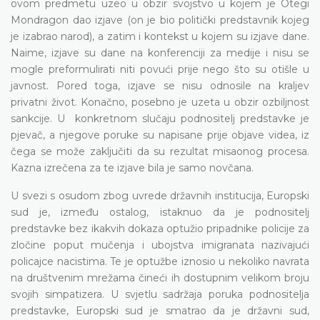
ovom predmetu uzeo u obzir svojstvo u kojem je Otegi
Mondragon dao izjave (on je bio politički predstavnik kojeg
je izabrao narod), a zatim i kontekst u kojem su izjave dane.
Naime, izjave su dane na konferenciji za medije i nisu se
mogle preformulirati niti povući prije nego što su otišle u
javnost. Pored toga, izjave se nisu odnosile na kraljev
privatni život. Konačno, posebno je uzeta u obzir ozbiljnost
sankcije. U konkretnom slučaju podnositelj predstavke je
pjevač, a njegove poruke su napisane prije objave videa, iz
čega se može zaključiti da su rezultat misaonog procesa.
Kazna izrečena za te izjave bila je samo novčana.
U svezi s osudom zbog uvrede državnih institucija, Europski
sud je, između ostalog, istaknuo da je podnositelj
predstavke bez ikakvih dokaza optužio pripadnike policije za
zločine poput mučenja i ubojstva imigranata nazivajući
policajce nacistima. Te je optužbe iznosio u nekoliko navrata
na društvenim mrežama čineći ih dostupnim velikom broju
svojih simpatizera. U svjetlu sadržaja poruka podnositelja
predstavke, Europski sud je smatrao da je državni sud,