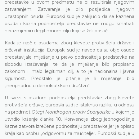
predstavke u ovom predmetu ne bi rezultirala njegovim
zatvaranjem. Zatvaranje je bilo posljedica njegovih
uzastopnih osuda. Europski sud je zaključio da se kaznena
osuda i kazna podnositelja predstavke ne mogu smatrati
nerazmjernim legitimnom cilju koji se želi postići.
Kada je riječ o osudama zbog klevete protiv šefa države i
državnih institucija, Europski sud je naveo da su obje osude
predstavljale miješanje u pravo podnositelja predstavke na
slobodu izražavanja, te da je miješanje bilo propisano
zakonom i imalo legitiman cilj, a to je nacionalna i javna
sigurnost. Preostalo je pitanje je li miješanje bilo
„neophodno u demokratskom društvu“.
U svezi s osudom podnositelja predstavke zbog klevete
protiv šefa države, Europski sud je istaknuo razliku u odnosu
na predmet
Otegi Mondragon protiv Španjolske
u kojem je
utvrdio kršenje članka 10. Konvencije zbog jednogodišnje
kazne zatvora izrečene podnositelju predstavke jer je opisao
kralja kao osobu „odgovornu za mučitelje“. Europski sud je u