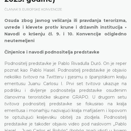
ČLANAK 9. EUROPSKE KONVENCIJE
Osuda zbog javnog veličanja ili pravdanja terorizma,
uvrede i klevete protiv krune i državnih institucija •
Navodi o kršenju čl. 9. i 10. Konvencije očigledno
neutemeljeni
Činjenice i navodi podnositelja predstavke
Podnositelj predstavke je Pablo Rivadulla Duró. On je reper
poznat kao Pablo Hasel. Podnositelj predstavke je objavio
nekoliko
tvitova
na
Twitteru
i pjesmu o španjolskom kralju
emeritusu Juanu Carlosu I. Prvi set
tvitova
ukazuje na
podršku i divljenje podnositelja predstavke osuđenim
članovima terorističke skupine GRAPO. U drugom setu
tvitova
podnositelj predstavke se fokusirao na kralja
emeritusa i monarhiju nazivajući kralja mafijašem i lopovom
te optužujući kraljevsku obitelj za zlodjela. Podnositelj
predstavke je također objavio video pod naslovom „Pablo
Hasel ... Juan Carlos el Bobón“ (
bobón
znači idiot) u kojem