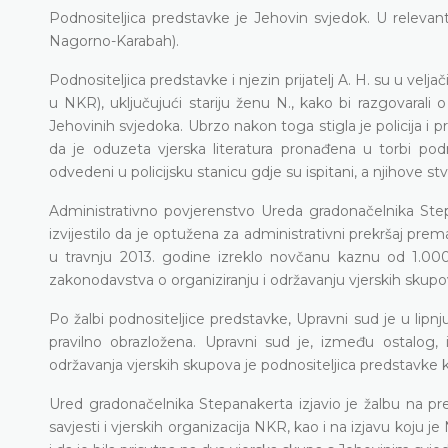
Podnositeljica predstavke je Jehovin svjedok. U relevan
Nagorno-Karabah).
Podnositeljica predstavke i njezin prijatelj A. H. su u velj
u NKR), uključujući stariju ženu N., kako bi razgovarali 
Jehovinih svjedoka. Ubrzo nakon toga stigla je policija i p
da je oduzeta vjerska literatura pronađena u torbi pod
odvedeni u policijsku stanicu gdje su ispitani, a njihove s
Administrativno povjerenstvo Ureda gradonačelnika Step
izvijestilo da je optužena za administrativni prekršaj pre
u travnju 2013. godine izreklo novčanu kaznu od 1.000 
zakonodavstva o organiziranju i održavanju vjerskih skupo
Po žalbi podnositeljice predstavke, Upravni sud je u lip
pravilno obrazložena. Upravni sud je, između ostalog, i
održavanja vjerskih skupova je podnositeljica predstavke k
Ured gradonačelnika Stepanakerta izjavio je žalbu na p
savjesti i vjerskih organizacija NKR, kao i na izjavu koju j