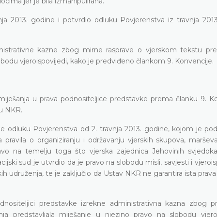
ocima jer je bila izmanipulirana.
ja 2013. godine i potvrdio odluku Povjerenstva iz travnja 2013
ministrativne kazne zbog mirne rasprave o vjerskom tekstu pred
bodu vjeroispovijedi, kako je predviđeno člankom 9. Konvencije.
o miješanja u prava podnositeljice predstavke prema članku 9. K
 u NKR.
e odluku Povjerenstva od 2. travnja 2013. godine, kojom je podn
pravila o organiziranju i održavanju vjerskih skupova, marševa
vo na temelju toga što vjerska zajednica Jehovinih svjedoka 
jski sud je utvrdio da je pravo na slobodu misli, savjesti i vjerois
h udruženja, te je zaključio da Ustav NKR ne garantira ista prava
dnositeljici predstavke izrekne administrativna kazna zbog p
ja predstavljala miješanje u njezino pravo na slobodu vjeroi