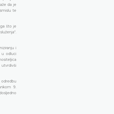
aže da je
smislu te
ga što je
luženja“.
iziranju i
 u odluci
siteljica
 utvrdivši
ku odredbu
lankom 9.
dosljedno