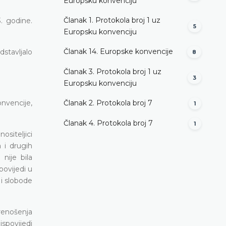
Europsku konvenciju
Članak 1. Protokola broj 1 uz
. godine.
5
Europsku konvenciju
Članak 14. Europske konvencije
stavljalo
8
Članak 3. Protokola broj 1 uz
3
Europsku konvenciju
onvencije,
Članak 2. Protokola broj 7
1
Članak 4. Protokola broj 7
1
ositeljici
 i drugih
nije bila
povijedi u
 i slobode
renošenja
spovijedi