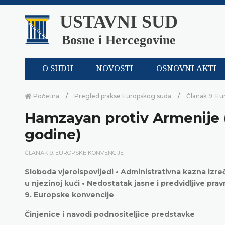
USTAVNI SUD
Bosne i Hercegovine
O SUDU
NOVOSTI
OSNOVNI AKTI
Početna
Pregled prakse Europskog suda
Članak 9. Eu
Hamzayan protiv Armenije (
godine)
ČLANAK 9. EUROPSKE KONVENCIJE
Sloboda vjeroispovijedi • Administrativna kazna iz
u njezinoj kući • Nedostatak jasne i predvidljive pr
9. Europske konvencije
Činjenice i navodi podnositeljice predstavke