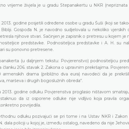
tno vrijeme živjela je u gradu Stepanakertu u NKR (nepriznata 
ači 2013. godine posjetili određene osobe u gradu Šuši (koji se tako
o Bibliji. Gospođa N. je navodno sudjelovala u nekoliko vjerskih 
retresla njihove stvari. Sačinjen je zapisnik o pretresu u kojem j
nositeljice predstavke. Podnositeljica predstavke i A. H. su n
tvari su ponovno pretresene.
anakerta (u daljnjem tekstu: Povjerenstvo) podnositeljicu pred
ma članku 206. stavak 2. Zakona o upravnim prekršajima. Povjerens
armenskih drama (približno dva eura) navodeći da je prekršila
va, marševa i drugih bogoslužnih obreda“.
nju 2013. godine odluku Povjerenstva proglasio ništavom smatraju
staknuo da iz osporene odluke nije vidljivo koja pravila organi
onkretno povrijedila.
rethodnu odluku pozivajući se pri tome i na Ustav NKR i Zakon 
e N. dala policiji u kojoj je, između ostalog, navedeno da nije Jehov