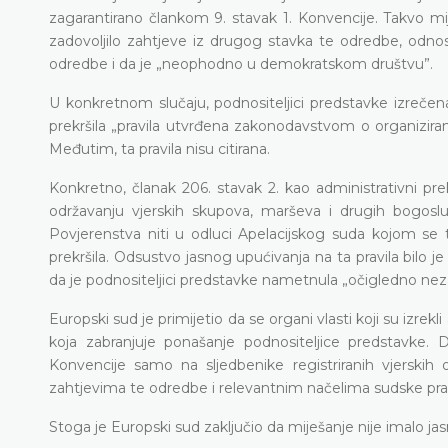
zagarantirano člankom 9. stavak 1. Konvencije. Takvo m
zadovoljilo zahtjeve iz drugog stavka te odredbe, odnos
odredbe i da je „neophodno u demokratskom društvu”.
U konkretnom slučaju, podnositeljici predstavke izrečen
prekršila „pravila utvrđena zakonodavstvom o organiziran
Međutim, ta pravila nisu citirana.
Konkretno, članak 206. stavak 2. kao administrativni pre
održavanju vjerskih skupova, marševa i drugih bogoslu
Povjerenstva niti u odluci Apelacijskog suda kojom se t
prekršila. Odsustvo jasnog upućivanja na ta pravila bilo j
da je podnositeljici predstavke nametnula „očigledno ne
Europski sud je primijetio da se organi vlasti koji su izr
koja zabranjuje ponašanje podnositeljice predstavke. D
Konvencije samo na sljedbenike registriranih vjerskih o
zahtjevima te odredbe i relevantnim načelima sudske pra
Stoga je Europski sud zaključio da miješanje nije imalo ja