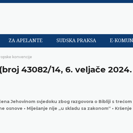
ZA APELANTE
SUDSKA PRAKSA
E-KOMUN
ropske konvencije
broj 43082/14, 6. veljače 2024.
rečena Jehovinom svjedoku zbog razgovora o Bibliji s trećo
avne osnove • Miješanje nije „u skladu sa zakonom“ • Kršenje