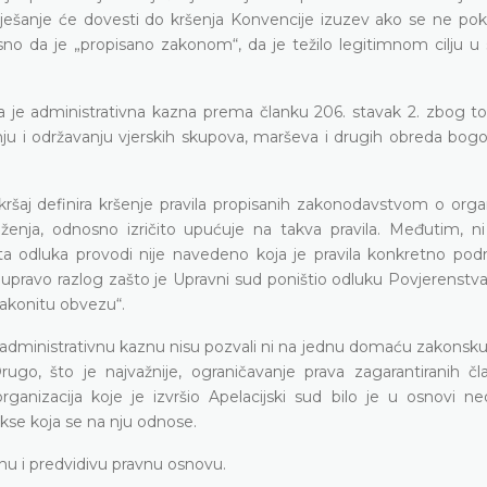
iješanje će dovesti do kršenja Konvencije izuzev ako se ne pok
no da je „propisano zakonom“, da je težilo legitimnom cilju u 
a je administrativna kazna prema članku 206. stavak 2. zbog to
ju i održavanju vjerskih skupova, marševa i drugih obreda bogos
kršaj definira kršenje pravila propisanih zakonodavstvom o organ
ženja, odnosno izričito upućuje na takva pravila. Međutim, ni
a odluka provodi nije navedeno koja je pravila konkretno podno
e upravo razlog zašto je Upravni sud poništio odluku Povjerenstva
zakonitu obvezu“.
ekli administrativnu kaznu nisu pozvali ni na jednu domaću zakons
rugo, što je najvažnije, ograničavanje prava zagarantiranih č
rganizacija koje je izvršio Apelacijski sud bilo je u osnovi ne
kse koja se na nju odnose.
snu i predvidivu pravnu osnovu.