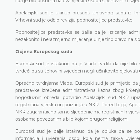
i da je bila prisutna na dva vjerska skupa s Jehovinim svjed
Apelacijski sud je ukinuo presudu Upravnog suda iz lipn
Vrhovni sud je odbio reviziju podnositeljice predstavke.
Podnositeljica predstavke se žalila da je izricanje ad
nezakonito i nerazmjerno miješanje u njezino pravo na slo
Ocjena Europskog suda
Europski sud je istaknuo da je Vlada tvrdila da nije bil
tvrdeći da su Jehovini svjedoci mogli učinkovito djelovati
Oprečno tvrdnjama Vlade, Europski sud je primijetio da j
predstavke izrečena administrativna kazna zbog kršenja 
bogoslužnih obreda, potvrdio Apelacijski sud NKR upra
registrirana vjerska organizacija u NKR. Pored toga, Apelaci
NKR zagarantirano samo sljedbenicima registriranih vjerski
osobama povezanim s bilo kojom drugom religijom.
Europski sud je dalje istaknuo da je odluka da se po
informacija i uvjerenja osobi koja nema takva uvjeren