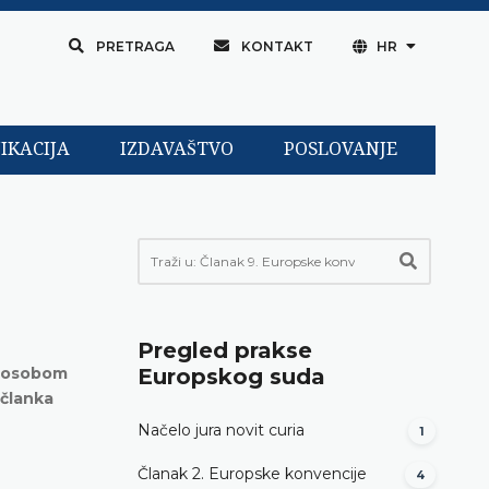
PRETRAGA
KONTAKT
HR
IKACIJA
IZDAVAŠTVO
POSLOVANJE
Pregled prakse
m osobom
Europskog suda
 članka
Načelo jura novit curia
1
Članak 2. Europske konvencije
4