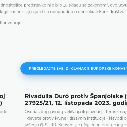
dnositeljice predstavke nije bilo „u skladu sa zakonom“, ovo utvr
o legitimnom cilju i je li bilo neophodno u demokratskom društvu.
 Konvencije.
PREGLEDAJTE SVE IZ - ČLANAK 9. EUROPSKE KONVE
oj
Rivadulla Duró protiv Španjolske (
)
27925/21, 12. listopada 2023. godi
rede
Osuda zbog javnog veličanja ili pravdanja terorizma,
i klevete protiv krune i državnih institucija • Navodi o
kršenju čl. 9. i 10. Konvencije očigledno neutemeljen