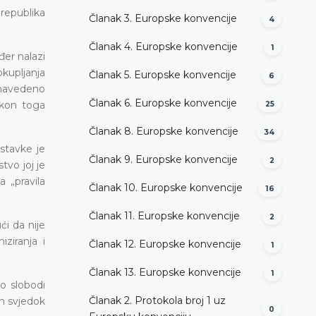
republika
Članak 3. Europske konvencije
4
Članak 4. Europske konvencije
1
đer nalazi
okupljanja
Članak 5. Europske konvencije
6
e navedeno
Članak 6. Europske konvencije
akon toga
25
Članak 8. Europske konvencije
34
stavke je
Članak 9. Europske konvencije
2
tvo joj je
 „pravila
Članak 10. Europske konvencije
16
Članak 11. Europske konvencije
2
ći da nije
ziranja i
Članak 12. Europske konvencije
1
Članak 13. Europske konvencije
1
o slobodi
Članak 2. Protokola broj 1 uz
in svjedok
0