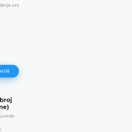
đenje čini
NCIJE
broj
Rivadulla Duró protiv Španjolske
ne)
27925/21, 12. listopada 2023. g
 uvrede
Osuda zbog javnog veličanja ili pravdanja terori
i klevete protiv krune i državnih institucija • Navo
i
kršenju čl. 9. i 10. Konvencije očigledno neutemel