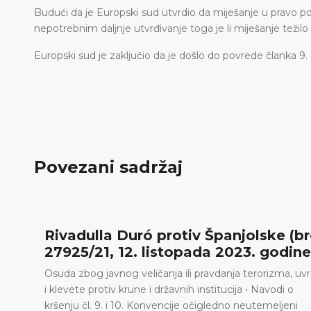
Budući da je Europski sud utvrdio da miješanje u pravo po
nepotrebnim daljnje utvrđivanje toga je li miješanje težil
Europski sud je zaključio da je došlo do povrede članka 9.
Povezani sadržaj
Rivadulla Duró protiv Španjolske (br
27925/21, 12. listopada 2023. godine
e
Osuda zbog javnog veličanja ili pravdanja terorizma, uv
i klevete protiv krune i državnih institucija • Navodi o
kršenju čl. 9. i 10. Konvencije očigledno neutemeljeni