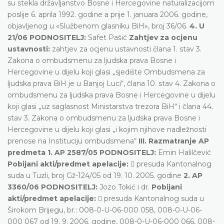
su stekla državljanstvo Bosne i Hercegovine naturalizacijom
poslije 6. aprila 1992. godine a prije 1. januara 2006. godine,
objavljenog u «Službenom glasniku BiH», broj 36/06.
4. U
21/06 PODNOSITELJ:
Safet Pašić
Zahtjev za ocjenu
ustavnosti:
zahtjev za ocjenu ustavnosti člana 1. stav 3.
Zakona o ombudsmenu za ljudska prava Bosne i
Hercegovine u dijelu koji glasi „sjedište Ombudsmena za
ljudska prava BiH je u Banjoj Luci“, člana 10. stav 4. Zakona o
ombudsmenu za ljudska prava Bosne i Hercegovine u dijelu
koji glasi „uz saglasnost Ministarstva trezora BiH“ i člana 44.
stav 3. Zakona o ombudsmenu za ljudska prava Bosne i
Hercegovine u dijelu koji glasi „i kojim njihove nadležnosti
prenose na Instituciju ombudsmena“
III. Razmatranje AP
predmeta
1. AP 2587/05 PODNOSITELJ:
Emin Halilčević
Pobijani akti/predmet apelacije:
 presuda Kantonalnog
suda u Tuzli, broj Gž-124/05 od 19. 10. 2005. godine
2. AP
3360/06 PODNOSITELJ:
Jozo Tokić i dr.
Pobijani
akti/predmet apelacije:
 presuda Kantonalnog suda u
Širokom Brijegu, br.: 008-0-U-06-000 058, 008-0-U-06-
000 067 od 19. 9. 2006. godine, 008-0-U-06-000 066, 008-