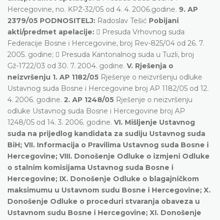
Hercegovine, no. KPŽ-32/05 od 4. 4. 2006.godine.
9. AP
2379/05 PODNOSITELJ:
Radoslav Tešić
Pobijani
akti/predmet apelacije:
 Presuda Vrhovnog suda
Federacije Bosne i Hercegovine, broj Rev-825/04 od 26. 7.
2005. godine;  Presuda Kantonalnog suda u Tuzli, broj
Gž-1722/03 od 30. 7. 2004. godine.
V. Rješenja o
neizvršenju 1. AP 1182/05
Rješenje o neizvršenju odluke
Ustavnog suda Bosne i Hercegovine broj AP 1182/05 od 12.
4. 2006. godine.
2. AP 1248/05
Rješenje o neizvršenju
odluke Ustavnog suda Bosne i Hercegovine broj AP
1248/05 od 14. 3. 2006. godine.
VI. Mišljenje Ustavnog
suda na prijedlog kandidata za sudiju Ustavnog suda
BiH; VII. Informacija o Pravilima Ustavnog suda Bosne i
Hercegovine; VIII. Donošenje Odluke o izmjeni Odluke
o stalnim komisijama Ustavnog suda Bosne i
Hercegovine; IX. Donošenje Odluke o blagajničkom
maksimumu u Ustavnom sudu Bosne i Hercegovine; X.
Donošenje Odluke o proceduri stvaranja obaveza u
Ustavnom sudu Bosne i Hercegovine; XI. Donošenje