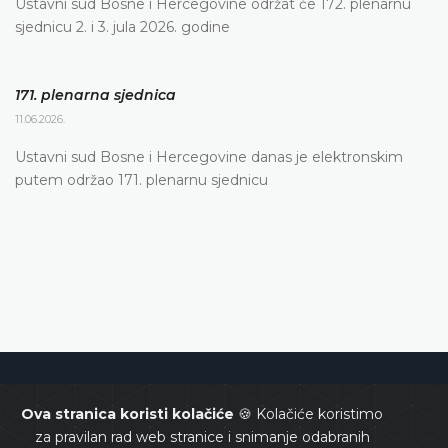
Ustavni sud Bosne i Hercegovine održat će 172. plenarnu
sjednicu 2. i 3. jula 2026. godine
171. plenarna sjednica
11.06.2026.
Ustavni sud Bosne i Hercegovine danas je elektronskim
putem održao 171. plenarnu sjednicu
Ustavni sud Bosne i Hercegovine
Ova stranica koristi kolačiće
🍪 Kolačiće koristimo
za pravilan rad web stranice i snimanje odabranih