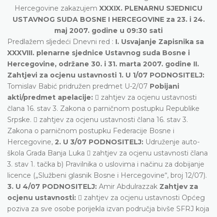
Hercegovine zakazujem
XXXIX. PLENARNU SJEDNICU
USTAVNOG SUDA BOSNE I HERCEGOVINE za 23. i 24.
maj 2007. godine u 09:30 sati
Predlažem sljedeći Dnevni red :
I. Usvajanje Zapisnika sa
XXXVIII. plenarne sjednice Ustavnog suda Bosne i
Hercegovine, održane 30. i 31. marta 2007. godine II.
Zahtjevi za ocjenu ustavnosti
1. U 1/07 PODNOSITELJ:
Tomislav Babić pridružen predmet U-2/07
Pobijani
akti/predmet apelacije:
 zahtjev za ocjenu ustavnosti
člana 16. stav 3. Zakona o parničnom postupku Republike
Srpske.  zahtjev za ocjenu ustavnosti člana 16. stav 3.
Zakona o parničnom postupku Federacije Bosne i
Hercegovine,
2. U 3/07 PODNOSITELJ:
Udruženje auto-
škola Grada Banja Luka  zahtjev za ocjenu ustavnosti člana
3. stav 1. tačka b) Pravilnika o uslovima i načinu za dobijanje
licence („Službeni glasnik Bosne i Hercegovine“, broj 12/07).
3. U 4/07 PODNOSITELJ:
Amir Abdulrazzak
Zahtjev za
ocjenu ustavnosti:
 zahtjev za ocjenu ustavnosti Općeg
poziva za sve osobe porijekla izvan područja bivše SFRJ koja