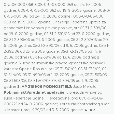
0-U-06-000 068, 008-0-U-06-000 059 od 24. 10. 2006.
godine, 008-0-U-06-000 062 od 19. 9. 2006. godine, 008-0-
U-06-000 061 od 24. 10. 2006. godine i 008-0-U-06-000
060 od 19. 9. 2006. godine;  rješenje Federalne uprave za
geodetske i imovinsko-pravne poslove, br.: 05-31-2-399/06
od 19. 6. 2006. godine, 05-31-2-391/06 od 22. 6. 2006. godine,
05-31-2-396/06 od 21. 6. 2006. godine, 05-31-2-392/06 od 20.
6. 2006. godine, 05-31-2-390/06 od 9. 6. 2006. godine, 05-31-
2-395/06 od 23. 6. 2006. godine, 05-31-2-397/06 od 14. 6.
2006. godine i 05-31-2-397/06 od 13. 6. 2006. godine; 
rješenje Službe za imovinsko pravne, geodetske poslove i
katastar Općine Posušje, br.: 05-31-541/05, 05-31-539/05, 05-
31-544/05, 05-31-490/05od 1. 12. 2005. godine, 05-31-563/05,
05-31-503/05, 05-31-502/05, 05-31-504/05 od 1. 9. 2006.
godine
3. AP 3191/06 PODNOSITELJ:
Josip Merdžo
Pobijani akti/predmet apelacije:
 presuda Vrhovnog
suda Federacije Bosne i Hercegovine, broj 070-0-Kž-06-
000225 od 14. 9. 2006. godine;  presuda Kantonalnog suda
u Mostaru, broj K-29/02 od 3. 3. 2006. godine.
4. AP