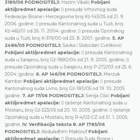
3189/06 PODNOSITELJ:
Hazim Vikalo
Pobijani
akti/predmet apelacije:
 presuda Vrhovnog suda
Federacije Bosne i Hercegovine broj Kž-143/05 od 21. 9.
2006. godine;  presuda Kantonalnog suda u Tuzli, broj
Kž-465/01 od 26. 11. 2004. godine;  presuda Općinskog
suda u Tuzli, broj K-319/00 od 23. 8. 2001. godine.
5. AP
2486/05 PODNOSITELJ:
Savka i Slobodan Cvetković
Pobijani akti/predmet apelacije:
 presuda Kantonalnog
suda u Sarajevu, broj Gž-1880/04 od 21. 9. 2005. godine; 
presuda Općinskog suda u Sarajevu, broj P-272/03 od 25. 6.
2004. godine.
6. AP 146/06 PODNOSITELJ:
Merzuk
Kamber
Pobijani akti/predmet apelacije:
 presude
Kantonalnog suda Livno, broj Gž-180/05 od 19. 10. 2005.
godine.
7. AP 17/06 PODNOSITELJ:
Senija Ćišić
Pobijani
akti/predmet apelacije:
 rješenje Kantonalnog suda u
Mostaru, broj Gž-323/05 od 20. 10. 2005. godine;  rješenje
Općinskog suda u Mostaru, broj R-4/02-CZ od 31. 1. 2005.
godine.
IV. Verifikacija teksta 8. AP 1785/06
PODNOSITELJ:
Abduladhim Maktouf
Pobijani
akti/predmet apelacije:
 Presuda Suda Bosne i