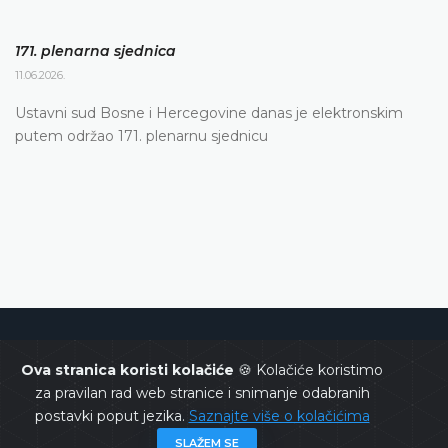
171. plenarna sjednica
11.06.2026.
Ustavni sud Bosne i Hercegovine danas je elektronskim
putem održao 171. plenarnu sjednicu
Ustavni sud Bosne i Hercegovine
Ova stranica koristi kolačiće
🍪 Kolačiće koristimo
za pravilan rad web stranice i snimanje odabranih
postavki poput jezika.
Saznajte više o kolačićima
SLAŽEM SE