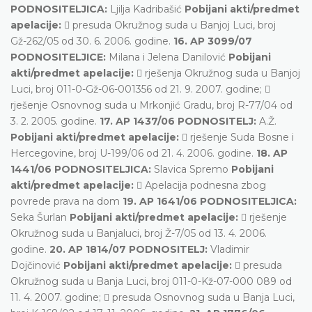
PODNOSITELJICA:
Ljilja Kadribašić
Pobijani akti/predmet
apelacije:
 presuda Okružnog suda u Banjoj Luci, broj
Gž-262/05 od 30. 6. 2006. godine.
16. AP 3099/07
PODNOSITELJICE:
Milana i Jelena Danilović
Pobijani
akti/predmet apelacije:
 rješenja Okružnog suda u Banjoj
Luci, broj 011-0-Gž-06-001356 od 21. 9. 2007. godine; 
rješenje Osnovnog suda u Mrkonjić Gradu, broj R-77/04 od
3. 2. 2005. godine.
17. AP 1437/06 PODNOSITELJ:
A.Ž.
Pobijani akti/predmet apelacije:
 rješenje Suda Bosne i
Hercegovine, broj U-199/06 od 21. 4. 2006. godine.
18. AP
1441/06 PODNOSITELJICA:
Slavica Spremo
Pobijani
akti/predmet apelacije:
 Apelacija podnesna zbog
povrede prava na dom
19. AP 1641/06 PODNOSITELJICA:
Seka Šurlan
Pobijani akti/predmet apelacije:
 rješenje
Okružnog suda u Banjaluci, broj Ž-7/05 od 13. 4. 2006.
godine.
20. AP 1814/07 PODNOSITELJ:
Vladimir
Dojčinović
Pobijani akti/predmet apelacije:
 presuda
Okružnog suda u Banja Luci, broj 011-0-Kž-07-000 089 od
11. 4. 2007. godine;  presuda Osnovnog suda u Banja Luci,