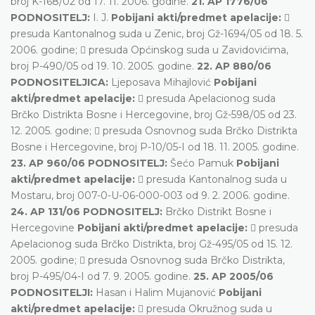
broj K-168/02 od 17. 11. 2006. godine.
21. AP 1776/06
PODNOSITELJ:
I. J.
Pobijani akti/predmet apelacije:

presuda Kantonalnog suda u Zenic, broj Gž-1694/05 od 18. 5.
2006. godine;  presuda Općinskog suda u Zavidovićima,
broj P-490/05 od 19. 10. 2005. godine.
22. AP 880/06
PODNOSITELJICA:
Ljeposava Mihajlović
Pobijani
akti/predmet apelacije:
 presuda Apelacionog suda
Brčko Distrikta Bosne i Hercegovine, broj Gž-598/05 od 23.
12. 2005. godine;  presuda Osnovnog suda Brčko Distrikta
Bosne i Hercegovine, broj P-10/05-I od 18. 11. 2005. godine.
23. AP 960/06 PODNOSITELJ:
Šećo Pamuk
Pobijani
akti/predmet apelacije:
 presuda Kantonalnog suda u
Mostaru, broj 007-0-U-06-000-003 od 9. 2. 2006. godine.
24. AP 131/06 PODNOSITELJ:
Brčko Distrikt Bosne i
Hercegovine
Pobijani akti/predmet apelacije:
 presuda
Apelacionog suda Brčko Distrikta, broj Gž-495/05 od 15. 12.
2005. godine;  presuda Osnovnog suda Brčko Distrikta,
broj P-495/04-I od 7. 9. 2005. godine.
25. AP 2005/06
PODNOSITELJI:
Hasan i Halim Mujanović
Pobijani
akti/predmet apelacije:
 presuda Okružnog suda u