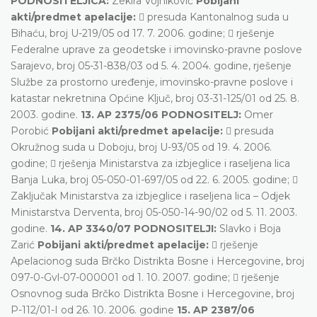
PODNOSITELJICA:
Zekira Vojniković
Pobijani
akti/predmet apelacije:
 presuda Kantonalnog suda u
Bihaću, broj U-219/05 od 17. 7. 2006. godine;  rješenje
Federalne uprave za geodetske i imovinsko-pravne poslove
Sarajevo, broj 05-31-838/03 od 5. 4. 2004. godine, rješenje
Službe za prostorno uređenje, imovinsko-pravne poslove i
katastar nekretnina Općine Ključ, broj 03-31-125/01 od 25. 8.
2003. godine.
13. AP 2375/06 PODNOSITELJ:
Omer
Porobić
Pobijani akti/predmet apelacije:
 presuda
Okružnog suda u Doboju, broj U-93/05 od 19. 4. 2006.
godine;  rješenja Ministarstva za izbjeglice i raseljena lica
Banja Luka, broj 05-050-01-697/05 od 22. 6. 2005. godine; 
Zaključak Ministarstva za izbjeglice i raseljena lica – Odjek
Ministarstva Derventa, broj 05-050-14-90/02 od 5. 11. 2003.
godine.
14. AP 3340/07 PODNOSITELJI:
Slavko i Boja
Zarić
Pobijani akti/predmet apelacije:
 rješenje
Apelacionog suda Brčko Distrikta Bosne i Hercegovine, broj
097-0-Gvl-07-000001 od 1. 10. 2007. godine;  rješenje
Osnovnog suda Brčko Distrikta Bosne i Hercegovine, broj
P-112/01-I od 26. 10. 2006. godine
15. AP 2387/06