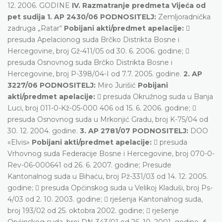
12. 2006. GODINE
IV. Razmatranje predmeta Vijeća od
pet sudija 1. AP 2430/06 PODNOSITELJ:
Zemljoradnička
zadruga „Ratar“
Pobijani akti/predmet apelacije:

presuda Apelacionog suda Brčko Distrikta Bosne i
Hercegovine, broj Gž-411/05 od 30. 6. 2006. godine; 
presuda Osnovnog suda Brčko Distrikta Bosne i
Hercegovine, broj P-398/04-I od 7.7. 2005. godine.
2. AP
3227/06 PODNOSITELJ:
Miro Jurišić
Pobijani
akti/predmet apelacije:
 presuda Okružnog suda u Banja
Luci, broj 011-0-Kž-05-000 406 od 15. 6. 2006. godine; 
presuda Osnovnog suda u Mrkonjić Gradu, broj K-75/04 od
30. 12. 2004. godine.
3. AP 2781/07 PODNOSITELJ:
DOO
«Elvis»
Pobijani akti/predmet apelacije:
 presuda
Vrhovnog suda Federacije Bosne i Hercegovine, broj 070-0-
Rev-06-000641 od 26. 6. 2007. godine; Presude
Kantonalnog suda u Bihaću, broj Pž-331/03 od 14. 12. 2005.
godine;  presuda Općinskog suda u Velikoj Kladuši, broj Ps-
4/03 od 2. 10. 2003. godine;  rješenja Kantonalnog suda,
broj 193/02 od 25. oktobra 2002. godine;  rješenje
Općinskog suda, broj DN-343/01 od 26. 10. 2001. godine.
4.