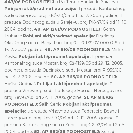
447/06 PODNOSITELJ:
«Raiffeisen Bank» dd Sarajevo
Pobijani akti/predmet apelacije:
 presuda Kantonalnog
suda u Sarajevu, broj PKŽ-20/04 od 15. 12. 2005. godine; 
presuda Općinskog suda u Sarajevu, broj PK-47/04 od 11. 10.
2004. godine.
48. AP 1261/07 PODNOSITELJ:
Goran
Trubarac
Pobijani akti/predmet apelacije:
 rješenje
Okružnog suda u Banja Luci, broj 011-0-PŽ-07-000 019 od
16. 2. 2007. godine.
49. AP 510/06 PODNOSITELJ:
Mirko
Zovko
Pobijani akti/predmet apelacije:
 presuda
Kantonalnog suda Mostar, broj Gž-1159/05 od 29. 12. 2005.
godine;  presuda Općinskog suda Mostar, broj P-935/00-I
od 14. 7. 2005. godine.
50. AP 765/06 PODNOSITELJ:
Boško Guduraš
Pobijani akti/predmet apelacije:

presuda Vrhovnog suda Federacije Bosne i Hercegovine,
broj Rev-67/05 od 22. 11. 2005. godine.
51. AP 816/06
PODNOSITELJ:
Salih Čehić
Pobijani akti/predmet
apelacije:
 presuda Vrhovnog suda Federacije Bosne i
Hercegovine, broj Rev-593/04 od 13. 12. 2005. godine; 
presuda Kantonalnog suda u Zenici, broj Gž-92/04 od 24. 5.
2004. godine.
52. AP 862/06 PODNOSITELJ:
Senad