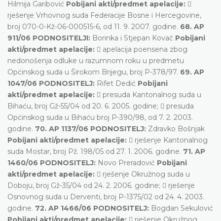
Hilmija Garibović
Pobijani akti/predmet apelacije:

rješenje Vrhovnog suda Federacije Bosne i Hercegovine,
broj 070-0-Kž-06-000515-6, od 11. 9. 2007. godine.
68. AP
911/06 PODNOSITELJI:
Borinka i Stjepan Kovač
Pobijani
akti/predmet apelacije:
 apelacija poensena zbog
nedonošenja odluke u razumnom roku u predmetu
Općinskog suda u Širokom Brijegu, broj P-378/97.
69. AP
1047/06 PODNOSITELJ:
Rifet Dedić
Pobijani
akti/predmet apelacije:
 presuda Kantonalnog suda u
Bihaću, broj Gž-55/04 od 20. 6. 2005. godine;  presuda
Općinskog suda u Bihaću broj P-390/98, od 7. 2. 2003.
godine.
70. AP 1137/06 PODNOSITELJ:
Zdravko Bošnjak
Pobijani akti/predmet apelacije:
 rješenje Kantonalnog
suda Mostar, broj Pž. 198/05 od 27. 1. 2006. godine.
71. AP
1460/06 PODNOSITELJ:
Novo Preradović
Pobijani
akti/predmet apelacije:
 rješenje Okružnog suda u
Doboju, broj Gž-35/04 od 24. 2. 2006. godine;  rješenje
Osnovnog suda u Derventi, broj P-1375/02 od 24. 4. 2003.
godine.
72. AP 1466/06 PODNOSITELJ:
Bogdan Sekulović
Pobijani akti/predmet apelacije:
 rješenje Okružnog