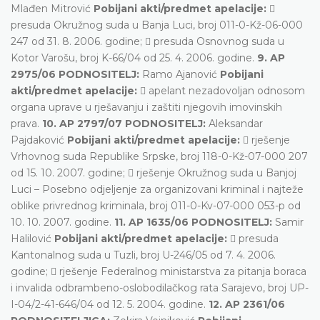
Mlađen Mitrović
Pobijani akti/predmet apelacije:

presuda Okružnog suda u Banja Luci, broj 011-0-Kž-06-000
247 od 31. 8. 2006. godine;  presuda Osnovnog suda u
Kotor Varošu, broj K-66/04 od 25. 4. 2006. godine.
9. AP
2975/06 PODNOSITELJ:
Ramo Ajanović
Pobijani
akti/predmet apelacije:
 apelant nezadovoljan odnosom
organa uprave u rješavanju i zaštiti njegovih imovinskih
prava.
10. AP 2797/07 PODNOSITELJ:
Aleksandar
Pajdaković
Pobijani akti/predmet apelacije:
 rješenje
Vrhovnog suda Republike Srpske, broj 118-0-Kž-07-000 207
od 15. 10. 2007. godine;  rješenje Okružnog suda u Banjoj
Luci – Posebno odjeljenje za organizovani kriminal i najteže
oblike privrednog kriminala, broj 011-0-Kv-07-000 053-p od
10. 10. 2007. godine.
11. AP 1635/06 PODNOSITELJ:
Samir
Halilović
Pobijani akti/predmet apelacije:
 presuda
Kantonalnog suda u Tuzli, broj U-246/05 od 7. 4. 2006.
godine;  rješenje Federalnog ministarstva za pitanja boraca
i invalida odbrambeno-oslobodilačkog rata Sarajevo, broj UP-
I-04/2-41-646/04 od 12. 5. 2004. godine.
12. AP 2361/06