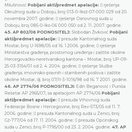
Milutinović
Pobijani akti/predmet apelacije:
 rješenja
Okružnog suda u Doboju, broj 013-0-Iksž-07-000 029 od 20.
novembra 2007. godine;  rješenje Osnovnog suda u
Doboju, broj 085-0-Iks-06 000 050 od 2. 11. 2007. godine.
45. AP 802/06 PODNOSITELJ:
Slobodan Živković
Pobijani
akti/predmet apelacije:
 presude Kantonalnog suda
Mostar, broj U-1698/05 od 16. 1.2006. godine;  rješenje
Ministarstva građenja, prostornog uređenja i zaštite okoline
Hercegovačko-neretvanskog kantona – Mostar, broj UP-09-
25-03-3154/01 od 2. 4. 2004. godine;  rješenje Službe
građenja, imovinsko-pravnih i stambenih poslova i zaštite
okoline Mostar, dj. broj 07/II-3-1016/98 od 16. 7 2001. godine.
46. AP 2774/06 PODNOSITELJI:
Edin Beganović i Puniša
Rešetar AP 2965/07, sa apelacijom AP 2774/06
Pobijani
akti/predmet apelacije:
 presuda Vrhovnog suda
Federacije Bosne i Hercegovine, broj Rev-573/05 od 11. 7.
2006. godine;  presuda Kantonalnog suda u Zenici, broj
Gž-777/04 od 17. 11. 2004. godine;  presuda Općinskog
suda u Zenici, broj P-1795/00 od 23. 2. 2004. godine.
47. AP