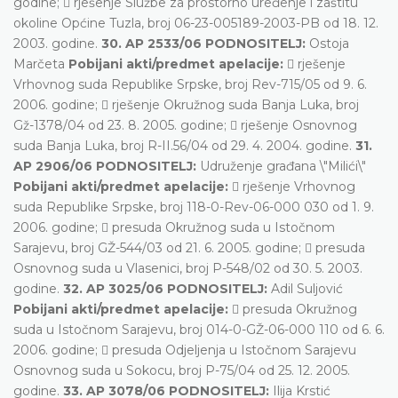
godine;  rješenje Službe za prostorno uređenje i zaštitu
okoline Općine Tuzla, broj 06-23-005189-2003-PB od 18. 12.
2003. godine.
30. AP 2533/06 PODNOSITELJ:
Ostoja
Marčeta
Pobijani akti/predmet apelacije:
 rješenje
Vrhovnog suda Republike Srpske, broj Rev-715/05 od 9. 6.
2006. godine;  rješenje Okružnog suda Banja Luka, broj
Gž-1378/04 od 23. 8. 2005. godine;  rješenje Osnovnog
suda Banja Luka, broj R-II.56/04 od 29. 4. 2004. godine.
31.
AP 2906/06 PODNOSITELJ:
Udruženje građana \"Milići\"
Pobijani akti/predmet apelacije:
 rješenje Vrhovnog
suda Republike Srpske, broj 118-0-Rev-06-000 030 od 1. 9.
2006. godine;  presuda Okružnog suda u Istočnom
Sarajevu, broj GŽ-544/03 od 21. 6. 2005. godine;  presuda
Osnovnog suda u Vlasenici, broj P-548/02 od 30. 5. 2003.
godine.
32. AP 3025/06 PODNOSITELJ:
Adil Suljović
Pobijani akti/predmet apelacije:
 presuda Okružnog
suda u Istočnom Sarajevu, broj 014-0-GŽ-06-000 110 od 6. 6.
2006. godine;  presuda Odjeljenja u Istočnom Sarajevu
Osnovnog suda u Sokocu, broj P-75/04 od 25. 12. 2005.
godine.
33. AP 3078/06 PODNOSITELJ:
Ilija Krstić