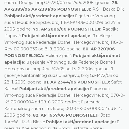
suda u Doboju, broj Gž-220/04 od 25. 5. 2006. godine.
78.
AP-2389/06 AP-2391/06 PODNOSITELJI:
P.S. i Boško Bilić
Pobijani akti/predmet apelacije:
 rješenje Vrhovnog
suda Republike Srpske, broj 118-0-Kž-06-000 099 od 27. 6.
2006. godine.
79. AP 2886/06 PODNOSITELJI:
Radojka
Popović
Pobijani akti/predmet apelacije:
 rješenje
Vrhovnog suda Federacije Bosne i Hercegovine, broj 118-0-
Rev-06-000 333 od 8. 9. 2006. godine.
80. AP 3201/06
PODNOSITELJICA:
Halida Zijadić
Pobijani akti/predmet
apelacije:
 rješenje Vrhovnog suda Federacije Bosne i
Hercegovine, broj Rev-742/05 od 13. 6. 2006. godine; 
rješenje Kantonalnog suda u Sarajevu, broj Gž-1472/03 od
28. 1. 2005. godine.
81. AP 2344/06 PODNOSITELJ:
Safet
Kalesić
Pobijani akti/predmet apelacije:
 presuda
Vrhovnog suda Federacije Bosne i Hercegovine, broj 070-0-
Kž-06-000304 od 29. 6. 2006. godine;  presuda
Kantonalnog suda u Tuzli, broj 003-0-K-06-000002 od 5. 4.
2006. godine.
82. AP 1657/06 PODNOSITELJI:
Jozo
Tomšić i Ruža Blekić
Pobijani akti/predmet apelacije:

presuda Apelacionog suda Brčko Distrikta Bosne i