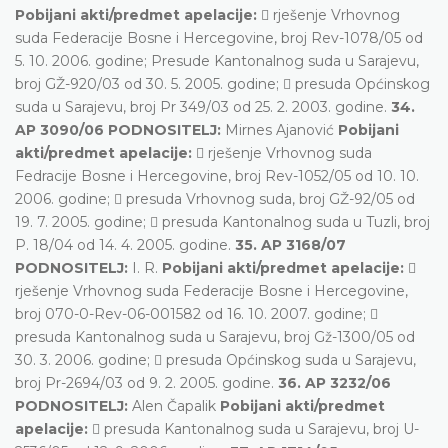
Pobijani akti/predmet apelacije:
 rješenje Vrhovnog
suda Federacije Bosne i Hercegovine, broj Rev-1078/05 od
5. 10. 2006. godine; Presude Kantonalnog suda u Sarajevu,
broj GŽ-920/03 od 30. 5. 2005. godine;  presuda Općinskog
suda u Sarajevu, broj Pr 349/03 od 25. 2. 2003. godine.
34.
AP 3090/06 PODNOSITELJ:
Mirnes Ajanović
Pobijani
akti/predmet apelacije:
 rješenje Vrhovnog suda
Fedracije Bosne i Hercegovine, broj Rev-1052/05 od 10. 10.
2006. godine;  presuda Vrhovnog suda, broj GŽ-92/05 od
19. 7. 2005. godine;  presuda Kantonalnog suda u Tuzli, broj
P. 18/04 od 14. 4. 2005. godine.
35. AP 3168/07
PODNOSITELJ:
I. R.
Pobijani akti/predmet apelacije:

rješenje Vrhovnog suda Federacije Bosne i Hercegovine,
broj 070-0-Rev-06-001582 od 16. 10. 2007. godine; 
presuda Kantonalnog suda u Sarajevu, broj Gž-1300/05 od
30. 3. 2006. godine;  presuda Općinskog suda u Sarajevu,
broj Pr-2694/03 od 9. 2. 2005. godine.
36. AP 3232/06
PODNOSITELJ:
Alen Čapalik
Pobijani akti/predmet
apelacije:
 presuda Kantonalnog suda u Sarajevu, broj U-