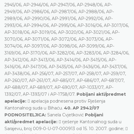
2945/06, AP-2946/06, AP-2947/06, AP-2948/06, AP-
2949/06, AP-2986/06, AP-2987/06, AP-2988/06, AP-
2989/06, AP-2990/06, AP-2991/06, AP-2992/06, AP-
2993/06, AP-2994/06, AP-2995/06, AP-3016/06, AP-3017/06,
AP-3018/06, AP-3019/06, AP-3020/06, AP-3021/06, AP-
3070/06, AP-3071/06, AP-3072/06, AP-3073/06, AP-
3074/06, AP-3097/06, AP-3098/06, AP-3099/06, AP-
3169/06, AP-3170/06, AP-3282/06, AP-3283/06, AP-3284/06,
AP-3412/06, AP-3413/06, AP-3414/06, AP-3415/06, AP-
3416/06, AP-3417/06, AP-3435/06, AP-3436/06, AP-3437/06,
AP-3438/06, AP-256/07, AP-257/07, AP-258/07, AP-259/07,
AP-260/07, AP-261/07, AP-685/07, AP-686/07, AP-687/07,
AP-688/07, AP-689/07, AP-690/07, AP-1033/07, AP-
1392/07, AP-1393/07 i AP-1758/07.
Pobijani akti/predmet
apelacije:
 apelacija podnesena protiv Rješenja
Kantonalnog suda u Bihaću.
40. AP 2942/07
PODNOSITELJICA:
Sanela Cvjetković
Pobijani
akti/predmet apelacije:
 rješenje Kantonalnog suda u
Sarajevu, broj 009-0-U-07-000913 od 15. 10. 2007. godine; 