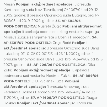
Mešan
Pobijani akti/predmet apelacije:
 presuda
Kantonalnog suda Novi Travnik, broj Gž-1067/04 od 29. 12.
2005. godine;  presuda Općinskog suda Bugojno, broj P-
805/03 od 20. 9. 2004. godine.
53. AP 384/06
PODNOSITELJICA:
Nusreta Žugić
Pobijani akti/predmet
apelacije:
 apelacija podnesena zbog nestanka supruga
Milisava Žugića za vrijeme rata u Bosni i Hercegovini.
54.
AP 3381/07 PODNOSITELJ:
Grujo Borić
Pobijani
akti/predmet apelacije:
 presuda Okružnog suda Banja
Luka, broj 011-0-Gž-07-001515 od 26. 11. 2007.godine; 
presuda Osnovnog suda Banja Luka, broj P-2447/02 od 15. 6.
2007. godine.
55. AP 206/06 PODNOSITELJICA:
Dika
Zukić
Pobijani akti/predmet apelacije:
 apelacija
podnesena radi nestanka Hedima Zukića.
56. AP 889/06
PODNOSITELJ:
D.D. «Solana» Tuzla
Pobijani
akti/predmet apelacije:
 presuda Vrhovnog suda
Federacije Bosne i Hercegovine, broj Rev-410/04 od 22.
11.2005. godine.
57. AP 1608/07 PODNOSITELJ:
Dragan
Boškan
Pobijani akti/predmet apelacije:
 presuda