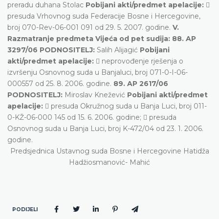
preradu duhana Stolac
Pobijani akti/predmet apelacije:

presuda Vrhovnog suda Federacije Bosne i Hercegovine,
broj 070-Rev-06-001 091 od 29. 5. 2007. godine.
V.
Razmatranje predmeta Vijeća od pet sudija: 88. AP
3297/06 PODNOSITELJ:
Salih Alijagić
Pobijani
akti/predmet apelacije:
 neprovođenje rješenja o
izvršenju Osnovnog suda u Banjaluci, broj 071-0-I-06-
000557 od 25. 8. 2006. godine.
89. AP 2617/06
PODNOSITELJ:
Miroslav Knežević
Pobijani akti/predmet
apelacije:
 presuda Okružnog suda u Banja Luci, broj 011-
0-KŽ-06-000 145 od 15. 6. 2006. godine;  presuda
Osnovnog suda u Banja Luci, broj K-472/04 od 23. 1. 2006.
godine.
Predsjednica Ustavnog suda Bosne i Hercegovine Hatidža
Hadžiosmanović- Mahić
PODIJELI