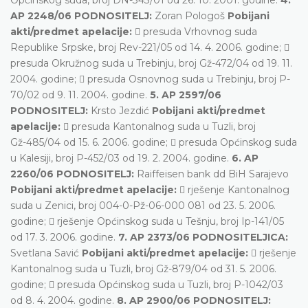
AP 2248/06 PODNOSITELJ:
Zoran Pologoš
Pobijani
akti/predmet apelacije:
 presuda Vrhovnog suda
Republike Srpske, broj Rev-221/05 od 14. 4. 2006. godine; 
presuda Okružnog suda u Trebinju, broj Gž-472/04 od 19. 11.
2004. godine;  presuda Osnovnog suda u Trebinju, broj P-
70/02 od 9. 11. 2004. godine.
5. AP 2597/06
PODNOSITELJ:
Krsto Jezdić
Pobijani akti/predmet
apelacije:
 presuda Kantonalnog suda u Tuzli, broj
Gž-485/04 od 15. 6. 2006. godine;  presuda Općinskog suda
u Kalesiji, broj P-452/03 od 19. 2. 2004. godine.
6. AP
2260/06 PODNOSITELJ:
Raiffeisen bank dd BiH Sarajevo
Pobijani akti/predmet apelacije:
 rješenje Kantonalnog
suda u Zenici, broj 004-0-Pž-06-000 081 od 23. 5. 2006.
godine;  rješenje Općinskog suda u Tešnju, broj Ip-141/05
od 17. 3. 2006. godine.
7. AP 2373/06 PODNOSITELJICA:
Svetlana Savić
Pobijani akti/predmet apelacije:
 rješenje
Kantonalnog suda u Tuzli, broj Gž-879/04 od 31. 5. 2006.
godine;  presuda Općinskog suda u Tuzli, broj P-1042/03
od 8. 4. 2004. godine.
8. AP 2900/06 PODNOSITELJ: