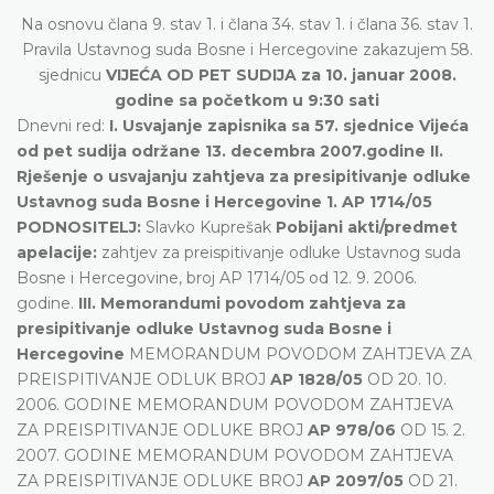
Na osnovu člana 9. stav 1. i člana 34. stav 1. i člana 36. stav 1.
Pravila Ustavnog suda Bosne i Hercegovine zakazujem 58.
sjednicu
VIJEĆA OD PET SUDIJA za 10. januar 2008.
godine sa početkom u 9:30 sati
Dnevni red:
I. Usvajanje zapisnika sa 57. sjednice Vijeća
od pet sudija održane 13. decembra 2007.godine II.
Rješenje o usvajanju zahtjeva za presipitivanje odluke
Ustavnog suda Bosne i Hercegovine 1. AP 1714/05
PODNOSITELJ:
Slavko Kuprešak
Pobijani akti/predmet
apelacije:
zahtjev za preispitivanje odluke Ustavnog suda
Bosne i Hercegovine, broj AP 1714/05 od 12. 9. 2006.
godine.
III. Memorandumi povodom zahtjeva za
presipitivanje odluke Ustavnog suda Bosne i
Hercegovine
MEMORANDUM POVODOM ZAHTJEVA ZA
PREISPITIVANJE ODLUK BROJ
AP 1828/05
OD 20. 10.
2006. GODINE MEMORANDUM POVODOM ZAHTJEVA
ZA PREISPITIVANJE ODLUKE BROJ
AP 978/06
OD 15. 2.
2007. GODINE MEMORANDUM POVODOM ZAHTJEVA
ZA PREISPITIVANJE ODLUKE BROJ
AP 2097/05
OD 21.