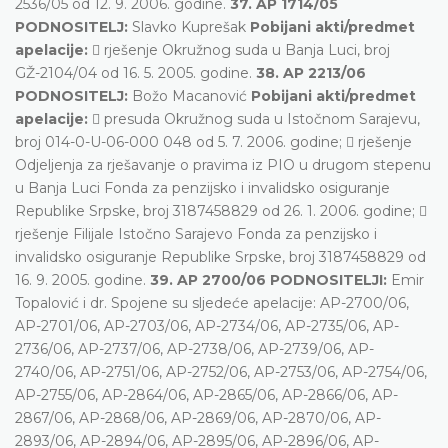
2536/05 od 12. 9. 2006. godine.
37. AP 1714/05
PODNOSITELJ:
Slavko Kuprešak
Pobijani akti/predmet
apelacije:
 rješenje Okružnog suda u Banja Luci, broj
GŽ-2104/04 od 16. 5. 2005. godine.
38. AP 2213/06
PODNOSITELJ:
Božo Macanović
Pobijani akti/predmet
apelacije:
 presuda Okružnog suda u Istočnom Sarajevu,
broj 014-0-U-06-000 048 od 5. 7. 2006. godine;  rješenje
Odjeljenja za rješavanje o pravima iz PIO u drugom stepenu
u Banja Luci Fonda za penzijsko i invalidsko osiguranje
Republike Srpske, broj 3187458829 od 26. 1. 2006. godine; 
rješenje Filijale Istočno Sarajevo Fonda za penzijsko i
invalidsko osiguranje Republike Srpske, broj 3187458829 od
16. 9. 2005. godine.
39. AP 2700/06 PODNOSITELJI:
Emir
Topalović i dr. Spojene su sljedeće apelacije: AP-2700/06,
AP-2701/06, AP-2703/06, AP-2734/06, AP-2735/06, AP-
2736/06, AP-2737/06, AP-2738/06, AP-2739/06, AP-
2740/06, AP-2751/06, AP-2752/06, AP-2753/06, AP-2754/06,
AP-2755/06, AP-2864/06, AP-2865/06, AP-2866/06, AP-
2867/06, AP-2868/06, AP-2869/06, AP-2870/06, AP-
2893/06, AP-2894/06, AP-2895/06, AP-2896/06, AP-