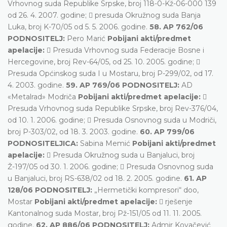
Vrhovnog suda Republike Srpske, broj 118-0-Kž-06-000 139
od 26. 4. 2007. godine;  presuda Okružnog suda Banja
Luka, broj K-70/05 od 5. 5. 2006. godine.
58. AP 762/06
PODNOSITELJ:
Pero Marić
Pobijani akti/predmet
apelacije:
 Presuda Vrhovnog suda Federacije Bosne i
Hercegovine, broj Rev-64/05, od 25. 10. 2005. godine; 
Presuda Općinskog suda I u Mostaru, broj P-299/02, od 17.
4. 2003. godine.
59. AP 769/06 PODNOSITELJ:
AD
«Metalrad» Modriča
Pobijani akti/predmet apelacije:

Presuda Vrhovnog suda Republike Srpske, broj Rev-376/04,
od 10. 1. 2006. godine;  Presuda Osnovnog suda u Modriči,
broj P-303/02, od 18. 3. 2003. godine.
60. AP 799/06
PODNOSITELJICA:
Sabina Memić
Pobijani akti/predmet
apelacije:
 Presuda Okružnog suda u Banjaluci, broj
Ž-197/05 od 30. 1. 2006. godine;  Presuda Osnovnog suda
u Banjaluci, broj RS-638/02 od 18. 2. 2005. godine.
61. AP
128/06 PODNOSITELJ:
„Hermetički kompresori“ doo,
Mostar
Pobijani akti/predmet apelacije:
 rješenje
Kantonalnog suda Mostar, broj Pž-151/05 od 11. 11. 2005.
godine.
62. AP 886/06 PODNOSITELJ:
Admir Kovačević