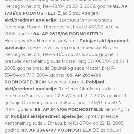
Hercegovine, broj Rev-18/04 od 20. 3. 2006. godine
83. AP
1781/06 PODNOSITELJ:
Zijad Sitnić
Pobijani
akti/predmet apelacije:
 presuda Vrhovnog suda
Federacije Bosne i Hercegovine, broj Už-433/03 od 6. 4.
2006. godine
84. AP 2625/06 PODNOSITELJ:
Hercegovačko-Neretvanski Kanton
Pobijani akti/predmet
apelacije
 rješenje Vrhovnog suda Federacije Bosne i
Hercegovine, broj Rev-481/05 od 30. 5. 2006. godine; 
presuda Kantonalnog suda Mostar, broj Gž-1060/04 od 24. 1.
2005. godine;presuda Općinskog suda Mostar, broj P-
354/04 od 7.10. 2004. godine.
85. AP 2654/06
PODNOSITELJICA:
Nevenka Kusmuk
Pobijani
akti/predmet apelacije:
 rješenje Okružnog suda u
Istočnom Sarajevu, broj GŽ-512/04 od 12. 7. 2006. godine; 
rješenje Osnovnog suda u Sokocu, broj P-315/01 od 30. 7.
2004. godine.
86. AP 344/06 PODNOSITELJI:
Fikret Agić i
dr.
Pobijani akti/predmet apelacije:
 protiv presude
Kantonalnog suda u Bihaću, broj Gž-27/04 od 22. 12. 2005.
godine.
87. AP 2344/07 PODNOSITELJ:
DD za otkup i