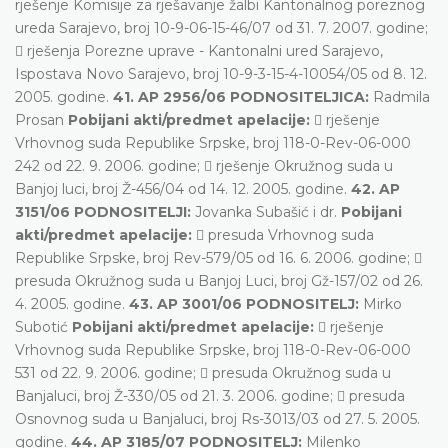
rješenje Komisije za rješavanje žalbi Kantonalnog poreznog
ureda Sarajevo, broj 10-9-06-15-46/07 od 31. 7. 2007. godine;
 rješenja Porezne uprave - Kantonalni ured Sarajevo,
Ispostava Novo Sarajevo, broj 10-9-3-15-4-10054/05 od 8. 12.
2005. godine.
41. AP 2956/06 PODNOSITELJICA:
Radmila
Prosan
Pobijani akti/predmet apelacije:
 rješenje
Vrhovnog suda Republike Srpske, broj 118-0-Rev-06-000
242 od 22. 9. 2006. godine;  rješenje Okružnog suda u
Banjoj luci, broj Ž-456/04 od 14. 12. 2005. godine.
42. AP
3151/06 PODNOSITELJI:
Jovanka Subašić i dr.
Pobijani
akti/predmet apelacije:
 presuda Vrhovnog suda
Republike Srpske, broj Rev-579/05 od 16. 6. 2006. godine; 
presuda Okružnog suda u Banjoj Luci, broj Gž-157/02 od 26.
4. 2005. godine.
43. AP 3001/06 PODNOSITELJ:
Mirko
Subotić
Pobijani akti/predmet apelacije:
 rješenje
Vrhovnog suda Republike Srpske, broj 118-0-Rev-06-000
531 od 22. 9. 2006. godine;  presuda Okružnog suda u
Banjaluci, broj Ž-330/05 od 21. 3. 2006. godine;  presuda
Osnovnog suda u Banjaluci, broj Rs-3013/03 od 27. 5. 2005.
godine.
44. AP 3185/07 PODNOSITELJ:
Milenko