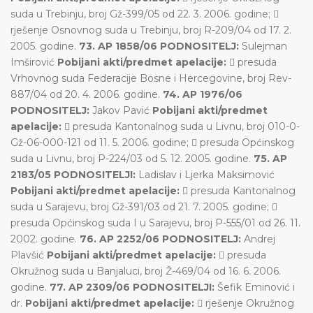
suda u Trebinju, broj Gž-399/05 od 22. 3. 2006. godine; 
rješenje Osnovnog suda u Trebinju, broj R-209/04 od 17. 2.
2005. godine.
73. AP 1858/06 PODNOSITELJ:
Sulejman
Imširović
Pobijani akti/predmet apelacije:
 presuda
Vrhovnog suda Federacije Bosne i Hercegovine, broj Rev-
887/04 od 20. 4. 2006. godine.
74. AP 1976/06
PODNOSITELJ:
Jakov Pavić
Pobijani akti/predmet
apelacije:
 presuda Kantonalnog suda u Livnu, broj 010-0-
Gž-06-000-121 od 11. 5. 2006. godine;  presuda Općinskog
suda u Livnu, broj P-224/03 od 5. 12. 2005. godine.
75. AP
2183/05 PODNOSITELJI:
Ladislav i Ljerka Maksimović
Pobijani akti/predmet apelacije:
 presuda Kantonalnog
suda u Sarajevu, broj Gž-391/03 od 21. 7. 2005. godine; 
presuda Općinskog suda I u Sarajevu, broj P-555/01 od 26. 11.
2002. godine.
76. AP 2252/06 PODNOSITELJ:
Andrej
Plavšić
Pobijani akti/predmet apelacije:
 presuda
Okružnog suda u Banjaluci, broj Ž-469/04 od 16. 6. 2006.
godine.
77. AP 2309/06 PODNOSITELJI:
Šefik Eminović i
dr.
Pobijani akti/predmet apelacije:
 rješenje Okružnog