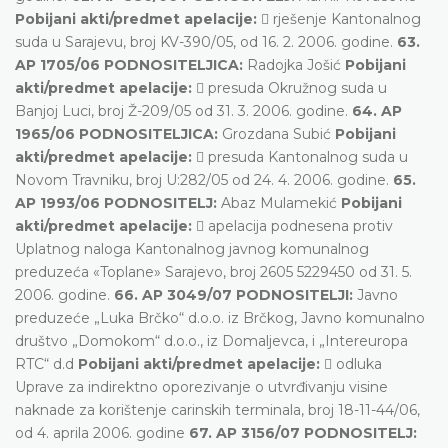
Pobijani akti/predmet apelacije:
 rješenje Kantonalnog
suda u Sarajevu, broj KV-390/05, od 16. 2. 2006. godine.
63.
AP 1705/06 PODNOSITELJICA:
Radojka Jošić
Pobijani
akti/predmet apelacije:
 presuda Okružnog suda u
Banjoj Luci, broj Ž-209/05 od 31. 3. 2006. godine.
64. AP
1965/06 PODNOSITELJICA:
Grozdana Subić
Pobijani
akti/predmet apelacije:
 presuda Kantonalnog suda u
Novom Travniku, broj U:282/05 od 24. 4. 2006. godine.
65.
AP 1993/06 PODNOSITELJ:
Abaz Mulamekić
Pobijani
akti/predmet apelacije:
 apelacija podnesena protiv
Uplatnog naloga Kantonalnog javnog komunalnog
preduzeća «Toplane» Sarajevo, broj 2605 5229450 od 31. 5.
2006. godine.
66. AP 3049/07 PODNOSITELJI:
Javno
preduzeće „Luka Brčko“ d.o.o. iz Brčkog, Javno komunalno
društvo „Domokom“ d.o.o., iz Domaljevca, i „Intereuropa
RTC“ d.d
Pobijani akti/predmet apelacije:
 odluka
Uprave za indirektno oporezivanje o utvrđivanju visine
naknade za korištenje carinskih terminala, broj 18-11-44/06,
od 4. aprila 2006. godine
67. AP 3156/07 PODNOSITELJ: