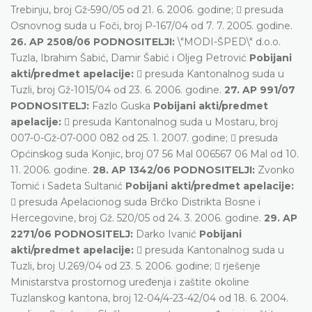
Trebinju, broj Gž-590/05 od 21. 6. 2006. godine;  presuda
Osnovnog suda u Foči, broj P-167/04 od 7. 7. 2005. godine.
26. AP 2508/06 PODNOSITELJI:
\"MODI-ŠPED\" d.o.o.
Tuzla, Ibrahim Šabić, Damir Šabić i Oljeg Petrović
Pobijani
akti/predmet apelacije:
 presuda Kantonalnog suda u
Tuzli, broj Gž-1015/04 od 23. 6. 2006. godine.
27. AP 991/07
PODNOSITELJ:
Fazlo Guska
Pobijani akti/predmet
apelacije:
 presuda Kantonalnog suda u Mostaru, broj
007-0-Gž-07-000 082 od 25. 1. 2007. godine;  presuda
Općinskog suda Konjic, broj 07 56 Mal 006567 06 Mal od 10.
11. 2006. godine.
28. AP 1342/06 PODNOSITELJI:
Zvonko
Tomić i Sadeta Sultanić
Pobijani akti/predmet apelacije:
 presuda Apelacionog suda Brčko Distrikta Bosne i
Hercegovine, broj Gž. 520/05 od 24. 3. 2006. godine.
29. AP
2271/06 PODNOSITELJ:
Darko Ivanić
Pobijani
akti/predmet apelacije:
 presuda Kantonalnog suda u
Tuzli, broj U.269/04 od 23. 5. 2006. godine;  rješenje
Ministarstva prostornog uređenja i zaštite okoline
Tuzlanskog kantona, broj 12-04/4-23-42/04 od 18. 6. 2004.