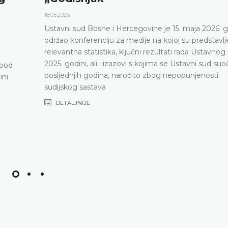
18.05.2026.
Ustavni sud Bosne i Hercegovine je 15. maja 2026. god
održao konferenciju za medije na kojoj su predstavljeni
relevantna statistika, ključni rezultati rada Ustavnog su
2025. godini, ali i izazovi s kojima se Ustavni sud suočav
d
posljednjih godina, naročito zbog nepopunjenosti
sudijskog sastava
DETALJNIJE