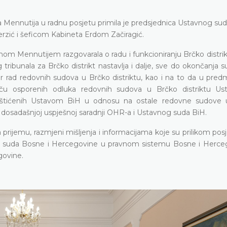
Mennutija u radnu posjetu primila je predsjednica Ustavnog sud
erzić i šeficom Kabineta Erdom Začiragić.
m Mennutijem razgovarala o radu i funkcioniranju Brčko distri
tribunala za Brčko distrikt nastavlja i dalje, sve do okončanja su
 rad redovnih sudova u Brčko distriktu, kao i na to da u pred
iču osporenih odluka redovnih sudova u Brčko distriktu Us
 zaštićenih Ustavom BiH u odnosu na ostale redovne sudove 
 dosadašnjoj uspješnoj saradnji OHR-a i Ustavnog suda BiH.
rijemu, razmjeni mišljenja i informacijama koje su prilikom posj
nog suda Bosne i Hercegovine u pravnom sistemu Bosne i Herce
govine.