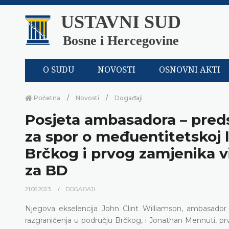
USTAVNI SUD
Bosne i Hercegovine
O SUDU
NOVOSTI
OSNOVNI AKTI
Početna
Novosti
Događaji
Posjeta ambasadora – pred
za spor o međuentitetskoj l
Brčkog i prvog zamjenika v
za BD
21.06.2023.
DOGAĐAJI
Njegova ekselencija John Clint Williamson, ambasador –
razgraničenja u području Brčkog, i Jonathan Mennuti, prvi