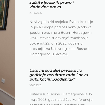
zaštite ljudskih prava i
vladavine prava
25.06.2026.
Novi zajednički projekat Evropske unije
i Vijeća Evrope pod nazivom „Podrška
ljudskim pravima u Bosni i Hercegovini
kroz ustavno sudovanje“ zvanično je
pokrenut 25. juna 2026. godine u
prostorijama Ustavnog suda Bosne i
Hercegovine u Sarajevu.
Ustavni sud BiH predstavio
godišnje rezultate rada i novu
publikaciju „Godišnjak“
18.05.2026.
Ustavni sud Bosne i Hercegovine je 15.
maja 2026. godine održao konferenciju
za medije na kojoj su predstavljeni