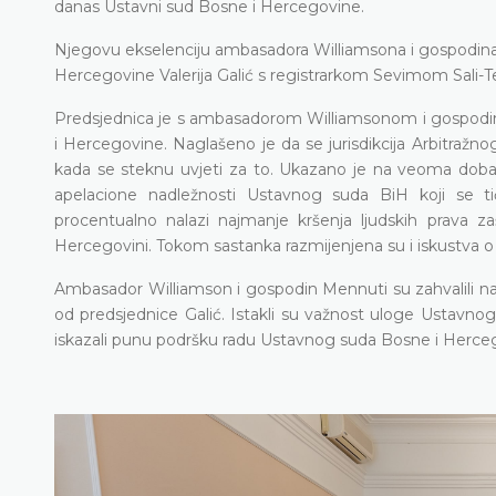
danas Ustavni sud Bosne i Hercegovine.
Njegovu ekselenciju ambasadora Williamsona i gospodina 
Hercegovine Valerija Galić s registrarkom Sevimom Sali-T
Predsjednica je s ambasadorom Williamsonom i gospodino
i Hercegovine. Naglašeno je da se jurisdikcija Arbitražnog 
kada se steknu uvjeti za to. Ukazano je na veoma dobar
apelacione nadležnosti Ustavnog suda BiH koji se t
procentualno nalazi najmanje kršenja ljudskih prava
Hercegovini. Tokom sastanka razmijenjena su i iskustva o
Ambasador Williamson i gospodin Mennuti su zahvalili na p
od predsjednice Galić. Istakli su važnost uloge Ustav
iskazali punu podršku radu Ustavnog suda Bosne i Herce