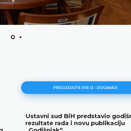
PREGLEDAJTE SVE IZ - DOGAĐAJI
Ustavni sud BiH predstavio godišnj
rezultate rada i novu publikaciju
„Godišnjak“