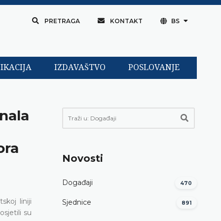
PRETRAGA
KONTAKT
BS
IKACIJA
IZDAVAŠTVO
POSLOVANJE
nala
ora
Novosti
Događaji
470
oj liniji
Sjednice
891
sjetili su