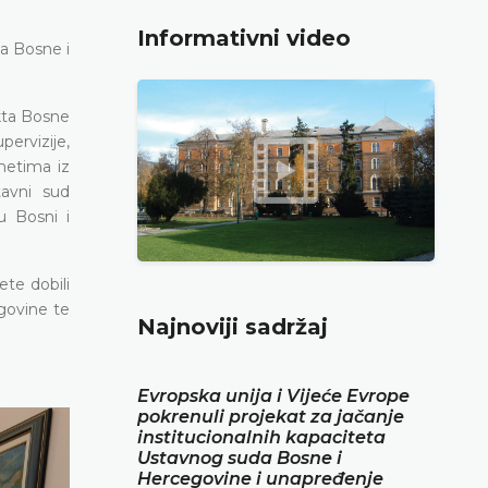
Informativni video
a Bosne i
kta Bosne
pervizije,
metima iz
tavni sud
u Bosni i
ete dobili
govine te
Najnoviji sadržaj
Evropska unija i Vijeće Evrope
pokrenuli projekat za jačanje
institucionalnih kapaciteta
Ustavnog suda Bosne i
Hercegovine i unapređenje