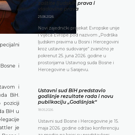
zaštite ljudskih prava i
vladavine prava
25.06.2026.
Novi zajednički projekat Evropske unije
i Vijeća Evrope pod nazivom „Podrška
ljudskim pravima u Bosni i Hercegovini
ecijalni
kroz ustavno sudovanje“ zvanično je
pokrenut 25. juna 2026. godine u
prostorijama Ustavnog suda Bosne i
 Bosne i
Hercegovine u Sarajevu.
stavom i
Ustavni sud BiH predstavio
da BiH.
godišnje rezultate rada i novu
publikaciju „Godišnjak“
poziciji
18.05.2026.
da BiH u
legacije
Ustavni sud Bosne i Hercegovine je 15.
ttler je
maja 2026. godine održao konferenciju
za medije na kojoj su predstavljeni