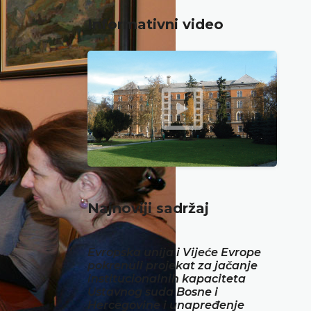
Informativni video
Najnoviji sadržaj
Evropska unija i Vijeće Evrope
pokrenuli projekat za jačanje
institucionalnih kapaciteta
Ustavnog suda Bosne i
Hercegovine i unapređenje