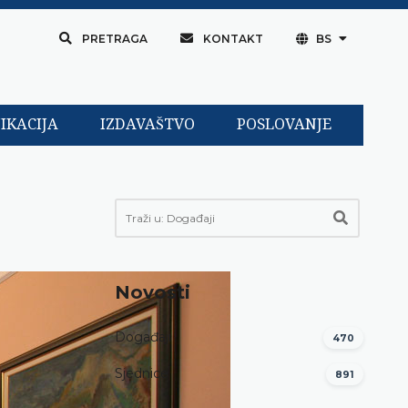
PRETRAGA
KONTAKT
BS
IKACIJA
IZDAVAŠTVO
POSLOVANJE
Novosti
Događaji
470
Sjednice
891