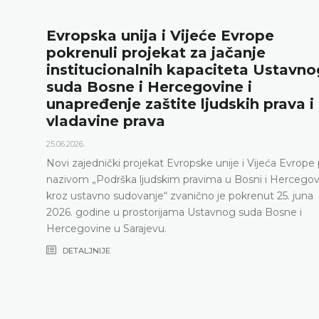
nija i Vijeće Evrope
Ustavni
projekat za jačanje
rezultat
nalnih kapaciteta Ustavnog
„Godišn
e i Hercegovine i
18.05.2026.
e zaštite ljudskih prava i
Ustavni sud 
 prava
održao konfe
relevantna st
2025. godini,
 projekat Evropske unije i Vijeća Evrope pod
posljednjih 
a ljudskim pravima u Bosni i Hercegovini
sudijskog s
dovanje“ zvanično je pokrenut 25. juna
prostorijama Ustavnog suda Bosne i
DETALJNIJ
arajevu.