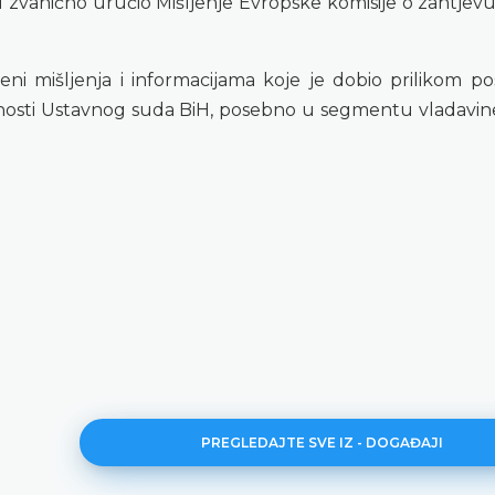
zvanično uručio Mišljenje Evropske komisije o zahtjevu
eni mišljenja i informacijama koje je dobio prilikom pos
snosti Ustavnog suda BiH, posebno u segmentu vladavine
PREGLEDAJTE SVE IZ - DOGAĐAJI