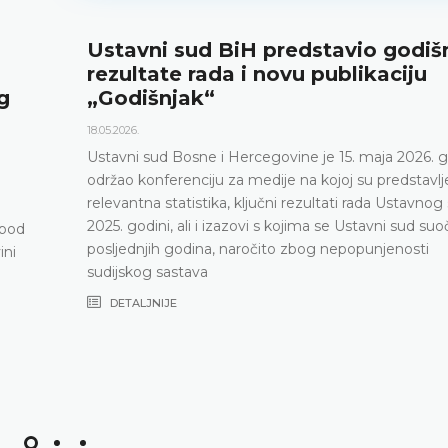
 sud BiH predstavio godišnje
Najav
e rada i novu publikaciju
12.05.2026.
jak“
Ustavni s
maja 2026
konferen
Bosne i Hercegovine je 15. maja 2026. godine
renciju za medije na kojoj su predstavljeni
DETALJ
atistika, ključni rezultati rada Ustavnog suda u
 ali i izazovi s kojima se Ustavni sud suočava
godina, naročito zbog nepopunjenosti
astava
E