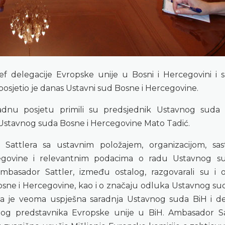
f delegacije Evropske unije u Bosni i Hercegovini i sp
posjetio je danas Ustavni sud Bosne i Hercegovine.
adnu posjetu primili su predsjednik Ustavnog suda
 Ustavnog suda Bosne i Hercegovine Mato Tadić.
Sattlera sa ustavnim položajem, organizacijom, sa
egovine i relevantnim podacima o radu Ustavnog su
mbasador Sattler, između ostalog, razgovarali su i o 
sne i Hercegovine, kao i o značaju odluka Ustavnog su
a je veoma uspješna saradnja Ustavnog suda BiH i de
lnog predstavnika Evropske unije u BiH. Ambasador Sa