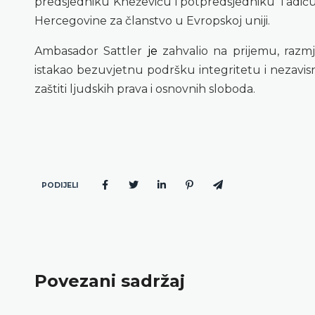
predsjedniku Kneževiću i potpredsjedniku Tadiću 
Hercegovine za članstvo u Evropskoj uniji.
Ambasador Sattler
je
zahvalio na prijemu, razmj
istakao bezuvjetnu podršku integritetu i nezavi
zaštiti ljudskih prava i osnovnih sloboda.
PODIJELI
Povezani sadržaj