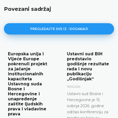
Povezani sadržaj
PREGLEDAJTE SVE IZ - DOGAĐAJI
Ustavni sud BiH
Najava
predstavio
konferencije za
godišnje rezultate
medije
rada i novu
12.05.2026.
publikaciju
„Godišnjak“
Ustavni sud Bosne i
Hercegovine
18.05.2026.
obavještava da će 15.
Ustavni sud Bosne i
svibnja 2026. godine u
Hercegovine je 15.
terminu od 10.00 do
svibnja 2026. godine
11.30 održati
održao konferenciju za
konferenciju za medije
medije na kojoj su