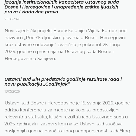
jačanje institucionalnih kapaciteta Ustavnog suda
Bosne i Hercegovine i unapređenje zaštite ljudskih
prava i vladavine prava
25.06.2026.
Novi zajednički projekt Europske unije i Vijeća Europe pod
nazivom „Podrška ljudskim pravima u Bosni i Hercegovini
kroz ustavno sudovanje“ zvanično je pokrenut 25. lipnja
2026. godine u prostorijama Ustavnog suda Bosne i
Hercegovine u Sarajevu.
Ustavni sud BiH predstavio godišnje rezultate rada i
novu publikaciju „Godišnjak“
18.05.2026.
Ustavni sud Bosne i Hercegovine je 15. svibnja 2026. godine
održao konferenciju za medije na kojoj su predstavljeni
relevantna statistika, ključni rezultati rada Ustavnog suda u
2025. godini, ali i izazovi s kojima se Ustavni sud suočava
posljednjih godina, naročito zbog nepopunjenosti sudačkog