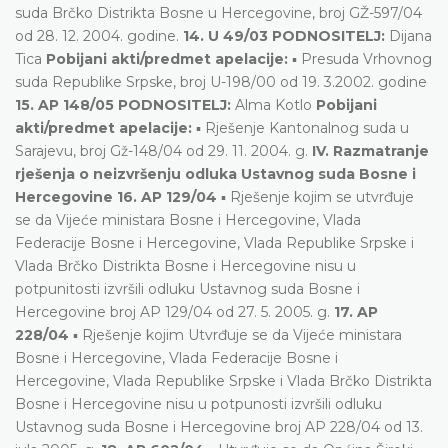
suda Brčko Distrikta Bosne u Hercegovine, broj GŽ-597/04
od 28. 12. 2004. godine.
14. U 49/03 PODNOSITELJ:
Dijana
Tica
Pobijani akti/predmet apelacije:
▪ Presuda Vrhovnog
suda Republike Srpske, broj U-198/00 od 19. 3.2002. godine
15. AP 148/05 PODNOSITELJ:
Alma Kotlo
Pobijani
akti/predmet apelacije:
▪ Rješenje Kantonalnog suda u
Sarajevu, broj Gž-148/04 od 29. 11. 2004. g.
IV. Razmatranje
rješenja o neizvršenju odluka Ustavnog suda Bosne i
Hercegovine
16. AP 129/04
▪ Rješenje kojim se utvrđuje
se da Vijeće ministara Bosne i Hercegovine, Vlada
Federacije Bosne i Hercegovine, Vlada Republike Srpske i
Vlada Brčko Distrikta Bosne i Hercegovine nisu u
potpunitosti izvršili odluku Ustavnog suda Bosne i
Hercegovine broj AP 129/04 od 27. 5. 2005. g.
17. AP
228/04
▪ Rješenje kojim Utvrđuje se da Vijeće ministara
Bosne i Hercegovine, Vlada Federacije Bosne i
Hercegovine, Vlada Republike Srpske i Vlada Brčko Distrikta
Bosne i Hercegovine nisu u potpunosti izvršili odluku
Ustavnog suda Bosne i Hercegovine broj AP 228/04 od 13.