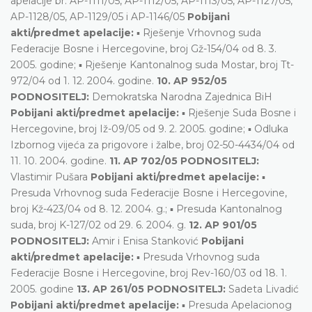
apelacije br. AP-1111/05, AP-1112/05, AP-1113/05, AP-1127/05,
AP-1128/05, AP-1129/05 i AP-1146/05
Pobijani
akti/predmet apelacije:
▪ Rješenje Vrhovnog suda
Federacije Bosne i Hercegovine, broj Gž-154/04 od 8. 3.
2005. godine; ▪ Rješenje Kantonalnog suda Mostar, broj Tt-
972/04 od 1. 12. 2004. godine.
10. AP 952/05
PODNOSITELJ:
Demokratska Narodna Zajednica BiH
Pobijani akti/predmet apelacije:
▪ Rješenje Suda Bosne i
Hercegovine, broj Iž-09/05 od 9. 2. 2005. godine; ▪ Odluka
Izbornog vijeća za prigovore i žalbe, broj 02-50-4434/04 od
11. 10. 2004. godine.
11. AP 702/05 PODNOSITELJ:
Vlastimir Pušara
Pobijani akti/predmet apelacije:
▪
Presuda Vrhovnog suda Federacije Bosne i Hercegovine,
broj Kž-423/04 od 8. 12. 2004. g.; ▪ Presuda Kantonalnog
suda, broj K-127/02 od 29. 6. 2004. g.
12. AP 901/05
PODNOSITELJ:
Amir i Enisa Stanković
Pobijani
akti/predmet apelacije:
▪ Presuda Vrhovnog suda
Federacije Bosne i Hercegovine, broj Rev-160/03 od 18. 1.
2005. godine
13. AP 261/05 PODNOSITELJ:
Sadeta Livadić
Pobijani akti/predmet apelacije:
▪ Presuda Apelacionog