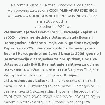
Na temelju člana 36. Pravila Ustavnog suda Bosne i
Hercegovine zakazujem
XXXII. PLENARNU SJEDNICU
USTAVNOG SUDA BOSNE I HERCEGOVINE
za 26 i 27.
maja 2006. godine
s početkom u 9:30 sati
Predlažem sljedeći Dnevni red:
I. Usvajanje Zapisnika
sa XXXI. plenarne sjednice Ustavnog suda Bosne i
Hercegovine, održane 9. maja 2006. godine Usvajanje
Zapisnika sa XXX. plenarne sjednice Ustavnog suda
Bosne i Hercegovine, održane 31. marta 2006. godine I
(a) Informacija o zehtjevima za preispitivanje odluka
Ustavnog suda BiH
II. Razmatranje zahtjeva za ocjenu
ustavnosti
1. U 13/05 PODNOSITELJ:
Sulejman Tihić, član
Predsjedništva Bosne i Hercegovine
Pobijani
akti/predmet apelacije:
▪ Zahtjev za ocjenu saglasnosti
člana 8.1. st. 1. i 2. Izbornog zakona Bosne i Hercegovine – u
daljnjem tekstu („Službeni glasnik Bosne i Hercegovine“, br.
23/01, 7/02, 9/02, 20/02, 25/02, 4/04, 20/04, 25/05 i 52/05) sa
članom 3. Protokola broj 1 uz Evropsku konvenciju za