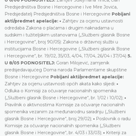
Predsjedništva Bosne i Hercegovine i Ive Mire Jovića,
Predsjedatelj Predsjedništva Bosne i Hercegovine
Pobijani
akti/predmet apelacije:
▪ Zahtjev za ocjenu ustavnosti
odredaba Zakona o plaćama i drugim naknadama u
sudskim i tužiteljskim ustanovama („Službeni glasnik Bosne
i Hercegovine“, broj 90/05): Zakona o državnoj službi u
institucijama Bosne i Hercegovine („Službeni glasnik Bosne
i Hercegovine“, br. 19/02, 35/03, 4/04, 17/04, 26/04 i 37/04)
5.
U 8/05 PODNOSITELJ:
Goran Milojević, zamjenik
predsjedavajućeg Doma naroda Parlamentarne skupštine
Bosne i Hercegovine
Pobijani akti/predmet apelacije:
Zahtjev za ocjenu ustavnosti općih akata kako slijedi: ▪
Odluka o Komisiji za očuvanje nacionalnih spomenika
(„Službeni glasnik Bosne i Hercegovine“, br. 1/02 i 10/02); ▪
Pravilnik o aktivnostima Komisije za očuvanje nacionalnih
spomenika vezanim za međunarodnu saradnju („Službeni
glasnik Bosne i Hercegovine“, broj 29/02); ▪ Poslovnik o radu
Komisije za očuvanje nacionalnih spomenika („Službeni
glasnik Bosne i Hercegovine“, br. 4/03 i 33/03); ▪ Kriteriji za