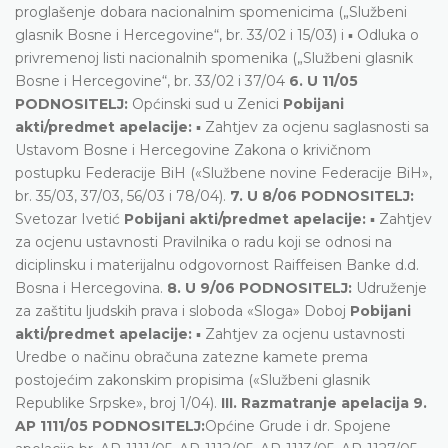
proglašenje dobara nacionalnim spomenicima („Službeni
glasnik Bosne i Hercegovine“, br. 33/02 i 15/03) i ▪ Odluka o
privremenoj listi nacionalnih spomenika („Službeni glasnik
Bosne i Hercegovine“, br. 33/02 i 37/04
6. U 11/05
PODNOSITELJ:
Općinski sud u Zenici
Pobijani
akti/predmet apelacije:
▪ Zahtjev za ocjenu saglasnosti sa
Ustavom Bosne i Hercegovine Zakona o krivičnom
postupku Federacije BiH («Službene novine Federacije BiH»,
br. 35/03, 37/03, 56/03 i 78/04).
7. U 8/06 PODNOSITELJ:
Svetozar Ivetić
Pobijani akti/predmet apelacije:
▪ Zahtjev
za ocjenu ustavnosti Pravilnika o radu koji se odnosi na
diciplinsku i materijalnu odgovornost Raiffeisen Banke d.d.
Bosna i Hercegovina.
8. U 9/06 PODNOSITELJ:
Udruženje
za zaštitu ljudskih prava i sloboda «Sloga» Doboj
Pobijani
akti/predmet apelacije:
▪ Zahtjev za ocjenu ustavnosti
Uredbe o načinu obračuna zatezne kamete prema
postojećim zakonskim propisima («Službeni glasnik
Republike Srpske», broj 1/04).
III. Razmatranje apelacija
9.
AP 1111/05 PODNOSITELJ:
Općine Grude i dr. Spojene