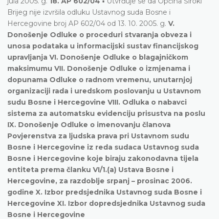
jula 2005. g.
18. AP 602/04
▪ Utvrđuje se da Općina Široki
Brijeg nije izvršila odluku Ustavnog suda Bosne i
Hercegovine broj AP 602/04 od 13. 10. 2005. g.
V.
Donošenje Odluke o proceduri stvaranja obveza i
unosa podataka u informacijski sustav financijskog
upravljanja
VI. Donošenje Odluke o blagajničkom
maksimumu
VII. Donošenje Odluke o izmjenama i
dopunama Odluke o radnom vremenu, unutarnjoj
organizaciji rada i uredskom poslovanju u Ustavnom
sudu Bosne i Hercegovine
VIII. Odluka o nabavci
sistema za automatsku evidenciju prisustva na poslu
IX. Donošenje Odluke o imenovanju članova
Povjerenstva za ljudska prava pri Ustavnom sudu
Bosne i Hercegovine iz reda sudaca Ustavnog suda
Bosne i Hercegovine koje biraju zakonodavna tijela
entiteta prema članku VI/1.(a) Ustava Bosne i
Hercegovine, za razdoblje srpanj – prosinac 2006.
godine
X. Izbor predsjednika Ustavnog suda Bosne i
Hercegovine
XI. Izbor dopredsjednika Ustavnog suda
Bosne i Hercegovine