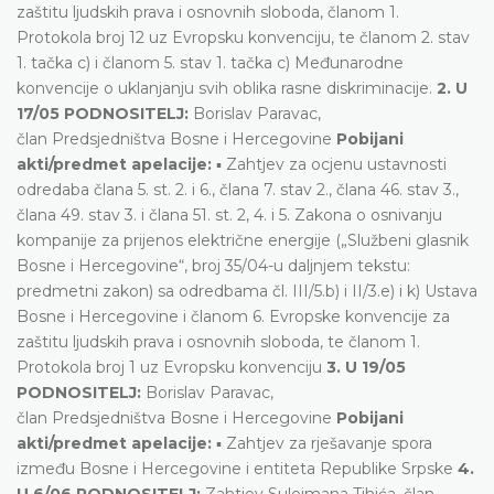
zaštitu ljudskih prava i osnovnih sloboda, članom 1.
Protokola broj 12 uz Evropsku konvenciju, te članom 2. stav
1. tačka c) i članom 5. stav 1. tačka c) Međunarodne
konvencije o uklanjanju svih oblika rasne diskriminacije.
2. U
17/05 PODNOSITELJ:
Borislav Paravac,
član Predsjedništva Bosne i Hercegovine
Pobijani
akti/predmet apelacije:
▪ Zahtjev za ocjenu ustavnosti
odredaba člana 5. st. 2. i 6., člana 7. stav 2., člana 46. stav 3.,
člana 49. stav 3. i člana 51. st. 2, 4. i 5. Zakona o osnivanju
kompanije za prijenos električne energije („Službeni glasnik
Bosne i Hercegovine“, broj 35/04-u daljnjem tekstu:
predmetni zakon) sa odredbama čl. III/5.b) i II/3.e) i k) Ustava
Bosne i Hercegovine i članom 6. Evropske konvencije za
zaštitu ljudskih prava i osnovnih sloboda, te članom 1.
Protokola broj 1 uz Evropsku konvenciju
3. U 19/05
PODNOSITELJ:
Borislav Paravac,
član Predsjedništva Bosne i Hercegovine
Pobijani
akti/predmet apelacije:
▪ Zahtjev za rješavanje spora
između Bosne i Hercegovine i entiteta Republike Srpske
4.
U 6/06 PODNOSITELJ:
Zahtjev Sulejmana Tihića, član