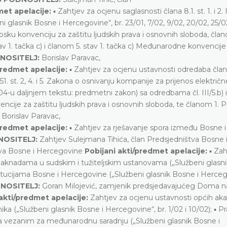
met apelacije:
▪ Zahtjev za ocjenu saglasnosti člana 8.1. st. 1. i 2
 glasnik Bosne i Hercegovine“, br. 23/01, 7/02, 9/02, 20/02, 25/0
opsku konvenciju za zaštitu ljudskih prava i osnovnih sloboda, član
v 1. tačka c) i članom 5. stav 1. tačka c) Međunarodne konvencije
DNOSITELJ:
Borislav Paravac,
predmet apelacije:
▪ Zahtjev za ocjenu ustavnosti odredaba člana 5
na 51. st. 2, 4. i 5. Zakona o osnivanju kompanije za prijenos električn
4-u daljnjem tekstu: predmetni zakon) sa odredbama čl. III/5.b) i I
cije za zaštitu ljudskih prava i osnovnih sloboda, te članom 1. 
Borislav Paravac,
predmet apelacije:
▪ Zahtjev za rješavanje spora između Bosne i
NOSITELJ:
Zahtjev Sulejmana Tihića, član Predsjedništva Bosne 
štva Bosne i Hercegovine
Pobijani akti/predmet apelacije:
▪ Zah
aknadama u sudskim i tužiteljskim ustanovama („Službeni glasni
titucijama Bosne i Hercegovine („Službeni glasnik Bosne i Herceg
DNOSITELJ:
Goran Milojević, zamjenik predsjedavajućeg Doma n
 akti/predmet apelacije:
Zahtjev za ocjenu ustavnosti općih ak
ka („Službeni glasnik Bosne i Hercegovine“, br. 1/02 i 10/02); ▪ Pr
a vezanim za međunarodnu saradnju („Službeni glasnik Bosne i