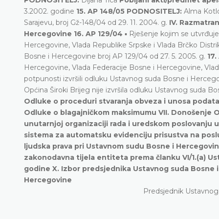
3.2002. godine
15. AP 148/05 PODNOSITELJ:
Alma Kot
Sarajevu, broj Gž-148/04 od 29. 11. 2004. g.
IV. Razmatran
Hercegovine
16. AP 129/04
▪ Rješenje kojim se utvrđuje
Hercegovine, Vlada Republike Srpske i Vlada Brčko Distri
Bosne i Hercegovine broj AP 129/04 od 27. 5. 2005. g.
17.
Hercegovine, Vlada Federacije Bosne i Hercegovine, Vlad
potpunosti izvršili odluku Ustavnog suda Bosne i Hercego
Općina Široki Brijeg nije izvršila odluku Ustavnog suda B
Odluke o proceduri stvaranja obveza i unosa podatak
Odluke o blagajničkom maksimumu
VII. Donošenje
unutarnjoj organizaciji rada i uredskom poslovanju
sistema za automatsku evidenciju prisustva na posl
ljudska prava pri Ustavnom sudu Bosne i Hercegovin
zakonodavna tijela entiteta prema članku VI/1.(a) Us
godine
X. Izbor predsjednika Ustavnog suda Bosne 
Hercegovine
Predsjednik Ustavnog