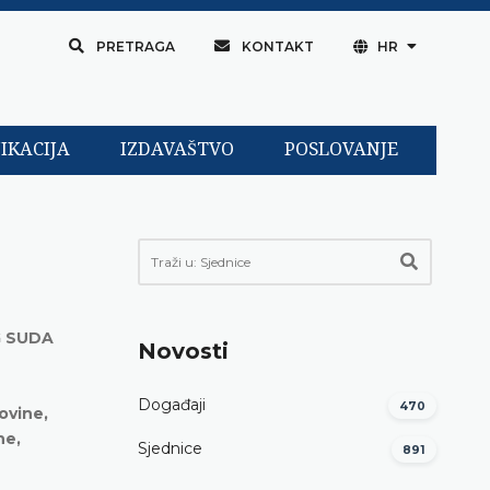
PRETRAGA
KONTAKT
HR
IKACIJA
IZDAVAŠTVO
POSLOVANJE
G SUDA
Novosti
Događaji
470
ovine,
ne,
Sjednice
891