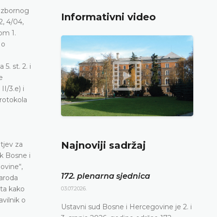
. Izbornog
Informativni video
2, 4/04,
om 1.
 o
. st. 2. i
e
I/3.e) i
Protokola
i
Najnoviji sadržaj
tjev za
k Bosne i
ovine“,
172. plenarna sjednica
aroda
ata kako
03.07.2026.
avilnik o
Ustavni sud Bosne i Hercegovine je 2. i