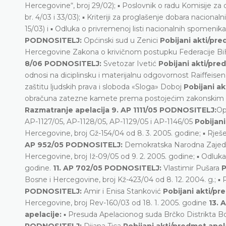
Hercegovine“, broj 29/02); ▪ Poslovnik o radu Komisije z
br. 4/03 i 33/03); ▪ Kriteriji za proglašenje dobara nacion
15/03) i ▪ Odluka o privremenoj listi nacionalnih spomenik
PODNOSITELJ:
Općinski sud u Zenici
Pobijani akti/pre
Hercegovine Zakona o krivičnom postupku Federacije BiH (
8/06 PODNOSITELJ:
Svetozar Ivetić
Pobijani akti/pre
odnosi na diciplinsku i materijalnu odgovornost Raiffeis
zaštitu ljudskih prava i sloboda «Sloga» Doboj
Pobijani ak
obračuna zatezne kamete prema postojećim zakonskim pro
Razmatranje apelacija
9. AP 1111/05 PODNOSITELJ:
Op
AP-1127/05, AP-1128/05, AP-1129/05 i AP-1146/05
Pobijani
Hercegovine, broj Gž-154/04 od 8. 3. 2005. godine; ▪ Rješ
AP 952/05 PODNOSITELJ:
Demokratska Narodna Zajed
Hercegovine, broj Iž-09/05 od 9. 2. 2005. godine; ▪ Odluka
godine.
11. AP 702/05 PODNOSITELJ:
Vlastimir Pušara
P
Bosne i Hercegovine, broj Kž-423/04 od 8. 12. 2004. g.; ▪
PODNOSITELJ:
Amir i Enisa Stanković
Pobijani akti/pr
Hercegovine, broj Rev-160/03 od 18. 1. 2005. godine
13. 
apelacije:
▪ Presuda Apelacionog suda Brčko Distrikta Bo
PODNOSITELJ:
Dijana Tica
Pobijani akti/predmet apel