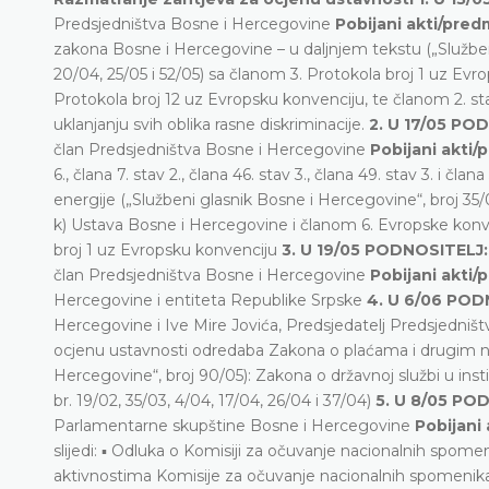
Predsjedništva Bosne i Hercegovine
Pobijani akti/pred
zakona Bosne i Hercegovine – u daljnjem tekstu („Službeni
20/04, 25/05 i 52/05) sa članom 3. Protokola broj 1 uz Evr
Protokola broj 12 uz Evropsku konvenciju, te članom 2. sta
uklanjanju svih oblika rasne diskriminacije.
2. U 17/05 PO
član Predsjedništva Bosne i Hercegovine
Pobijani akti/
6., člana 7. stav 2., člana 46. stav 3., člana 49. stav 3. i čla
energije („Službeni glasnik Bosne i Hercegovine“, broj 35/0
k) Ustava Bosne i Hercegovine i članom 6. Evropske konven
broj 1 uz Evropsku konvenciju
3. U 19/05 PODNOSITELJ:
član Predsjedništva Bosne i Hercegovine
Pobijani akti/
Hercegovine i entiteta Republike Srpske
4. U 6/06 POD
Hercegovine i Ive Mire Jovića, Predsjedatelj Predsjedni
ocjenu ustavnosti odredaba Zakona o plaćama i drugim n
Hercegovine“, broj 90/05): Zakona o državnoj službi u ins
br. 19/02, 35/03, 4/04, 17/04, 26/04 i 37/04)
5. U 8/05 PO
Parlamentarne skupštine Bosne i Hercegovine
Pobijani
slijedi: ▪ Odluka o Komisiji za očuvanje nacionalnih spomeni
aktivnostima Komisije za očuvanje nacionalnih spomenik