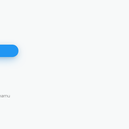
171. plenarna sjednica
11.06.2026.
narnu
Ustavni sud Bosne i Hercegovine danas je elekt
putem održao 171. plenarnu sjednicu
DETALJNIJE