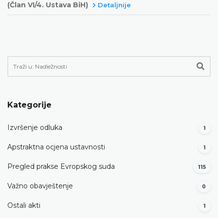
(Član VI/4. Ustava BiH)
Detaljnije
Kategorije
Izvršenje odluka
1
Apstraktna ocjena ustavnosti
1
Pregled prakse Evropskog suda
115
Važno obavještenje
0
Ostali akti
1