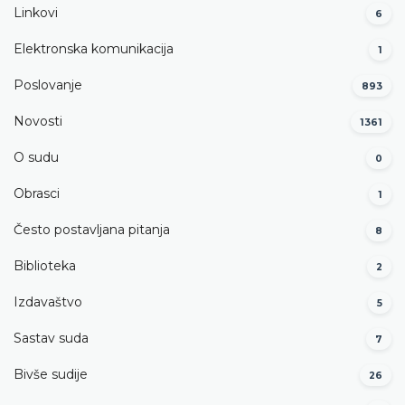
Linkovi
6
Elektronska komunikacija
1
Poslovanje
893
Novosti
1361
O sudu
0
Obrasci
1
Često postavljana pitanja
8
Biblioteka
2
Izdavaštvo
5
Sastav suda
7
Bivše sudije
26