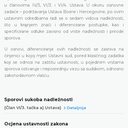
u članovima IV/3, VI/3. i VI/4. Ustava. U okviru osnovne
zadaće – podržavanja Ustava Bosne i Hercegovine, po ovim
ustavnim odredbama radi se o sedam vidova nadležnosti,
što u krajnjem znači i diferencirane postupke, kao i
specificirane odluke zavisno od vrste nadležnosti i prirode
sporova.
U osnovi, diferenciranje ovih nadležnosti se zasniva na
činjenici u kojoj mjeri Ustavni sud, pored klasičnog zadatka
koji se odnosi na zaštitu ustavnosti, u pojedinim vrstama
sporova ostvaruje i neposredniju vezu sa sudskom, odnosno
zakonodavnom vlašću.
Sporovi sukoba nadležnosti
(Član VI/3. tačka a) Ustava)
Detaljnije
Ocjena ustavnosti zakona