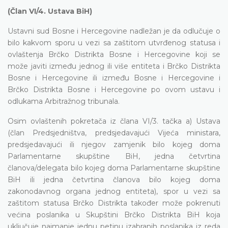
(Član VI/4. Ustava BiH)
Ustavni sud Bosne i Hercegovine nadležan je da odlučuje o
bilo kakvom sporu u vezi sa zaštitom utvrđenog statusa i
ovlaštenja Brčko Distrikta Bosne i Hercegovine koji se
može javiti između jednog ili više entiteta i Brčko Distrikta
Bosne i Hercegovine ili između Bosne i Hercegovine i
Brčko Distrikta Bosne i Hercegovine po ovom ustavu i
odlukama Arbitražnog tribunala.
Osim ovlaštenih pokretača iz člana VI/3. tačka a) Ustava
(član Predsjedništva, predsjedavajući Vijeća ministara,
predsjedavajući ili njegov zamjenik bilo kojeg doma
Parlamentarne skupštine BiH, jedna četvrtina
članova/delegata bilo kojeg doma Parlamentarne skupštine
BiH ili jedna četvrtina članova bilo kojeg doma
zakonodavnog organa jednog entiteta), spor u vezi sa
zaštitom statusa Brčko Distrikta također može pokrenuti
većina poslanika u Skupštini Brčko Distrikta BiH koja
uključuje najmanje jednu petinu izabranih poslanika iz reda