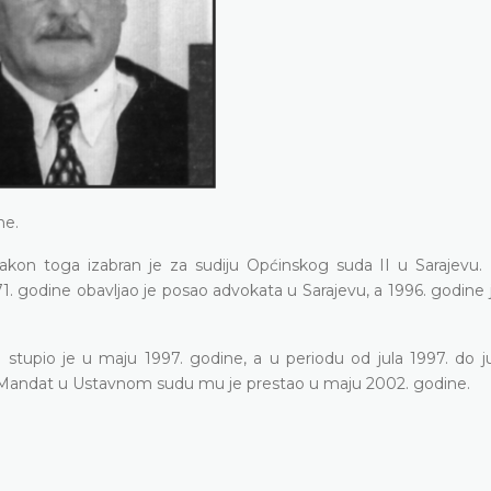
ne.
nakon toga izabran је za sudiju Općinskog suda II u Sarajevu. 
1. godine obavljao je posao advokata u Sarajevu, a 1996. godine 
tupio je u maju 1997. godine, а u periodu od jula 1997. do j
. Mandat u Ustavnom sudu mu je prestao u maju 2002. godine.