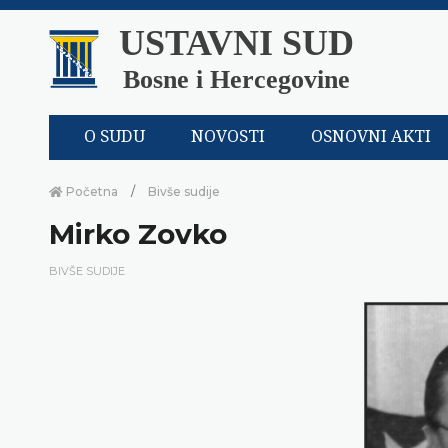
USTAVNI SUD
Bosne i Hercegovine
O SUDU
NOVOSTI
OSNOVNI AKTI
Početna
Bivše sudije
Mirko Zovko
BIVŠE SUDIJE