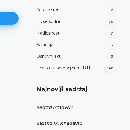
Sastav suda
7
Bivše sudije
26
Nadležnosti
7
Saradnja
Miodrag Simović
6
Osnovni akti
3
DETALJNIJE
Praksa Ustavnog suda BiH
142
Najnoviji sadržaj
Seada Palavrić
Zlatko M. Knežević