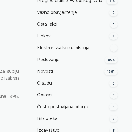
Pregled prakse Evropskog suda
113
Važno obavještenje
0
Ostali akti
1
Linkovi
6
Elektronska komunikacija
1
Poslovanje
893
Za sudiju
Novosti
1361
je izabran
O sudu
0
Obrasci
1
una 1998.
Često postavljana pitanja
8
Biblioteka
2
Izdavaštvo
5