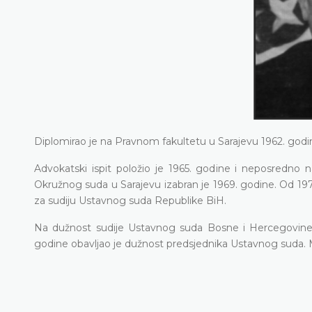
Diplomirao је na Pravnom fakultetu u Sarajevu 1962. godi
Advokatski ispit položio је 1965. godine i neposredno 
Okružnog suda u Sarajevu izabran je 1969. godine. Od 197
za sudiju Ustavnog suda Republike BiH.
Na dužnost sudije Ustavnog suda Bosne i Hercegovine s
godine obavljao je dužnost predsjednika Ustavnog suda