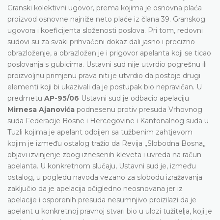
Granski kolektivni ugovor, prema kojima je osnovna plaća
proizvod osnovne najniže neto plaće iz člana 39. Granskog
ugovora i koeficijenta složenosti poslova. Pri tom, redovni
sudovi su za svaki prihvaćeni dokaz dali jasno i precizno
obrazloženje, a obrazložen je i prigovor apelanta koji se ticao
poslovanja s gubicima. Ustavni sud nije utvrdio pogrešnu ili
proizvoljnu primjenu prava niti je utvrdio da postoje drugi
elementi koji bi ukazivali da je postupak bio nepravičan. U
predmetu
AP-95/06
Ustavni sud je odbacio apelaciju
Mirnesa Ajanovića
podnesenu protiv presuda Vrhovnog
suda Federacije Bosne i Hercegovine i Kantonalnog suda u
Tuzli kojima je apelant odbijen sa tužbenim zahtjevom
kojim je između ostalog tražio da Revija „Slobodna Bosna„
objavi izvinjenje zbog iznesenih kleveta i uvreda na račun
apelanta. U konkretnom slučaju, Ustavni sud je, između
ostalog, u pogledu navoda vezano za slobodu izražavanja
zaključio da je apelacija očigledno neosnovana jer iz
apelacije i osporenih presuda nesumnjivo proizilazi da je
apelant u konkretnoj pravnoj stvari bio u ulozi tužitelja, koji je