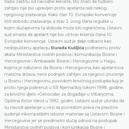
tražio zaštitu od navodne klevete, što znači da tužbeni
zahtjev nije bio upravljen protiv apelanta radi nekog
njegovog izražavanja. Kako član 10. Evropske konvencije
štiti slobodu izražavanja, a stav 2. ovog člana reguliše u
kojim slučajevima ta sloboda može biti ograničena, Ustavni
sud smatra da apelant nije bio «žrtva» kršenja člana 10.
Evropske konvencije. Ustavni sud je dalje odbacio kao
nedopuštenu apelaciju
Đurađa Kušljića
podnesenu protiv
akata Ministarstva civilnih poslova i komunikacija Bosne i
Hercegovine i Ambasade Bosne i Hercegovine u Hagu,
kojima je odlučeno da Bosna i Hercegovina, kao apelantova
matična država, neće podnijeti zahtjev za njegovo izručenje
u Bosnu i Hercegovinu, povodom krivičnog postupka koji je
protiv njega pokrenut u SR Njemačkoj tokom 1998. godine,
za krivično djelo «Genocida» za događaje u Vrbanjcima,
Opština Kotor Varoš u 1992. godini. Ustavni sud je utvrdio da
su navodi apelacije u vezi sa povredom prava na pravično
suđenje inkompatibilni ratione materiae sa Ustavom Bosne i
Hercegovine jer se predmetni slučaj odnosi na postupak
Ministarstva civilnih poslova i komunikacija Bosne i