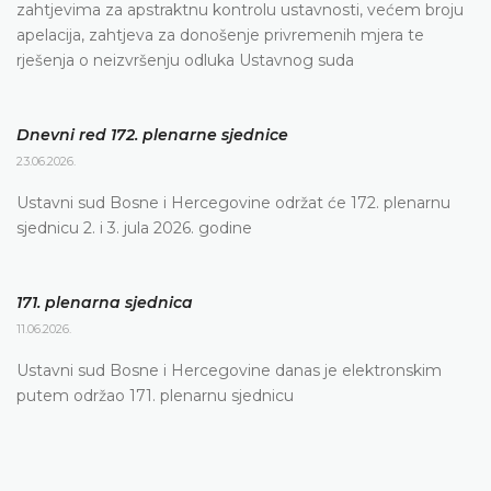
zahtjevima za apstraktnu kontrolu ustavnosti, većem broju
apelacija, zahtjeva za donošenje privremenih mjera te
rješenja o neizvršenju odluka Ustavnog suda
Dnevni red 172. plenarne sjednice
23.06.2026.
Ustavni sud Bosne i Hercegovine održat će 172. plenarnu
sjednicu 2. i 3. jula 2026. godine
171. plenarna sjednica
11.06.2026.
Ustavni sud Bosne i Hercegovine danas je elektronskim
putem održao 171. plenarnu sjednicu