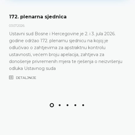
172. plenarna sjednica
03.07.2026.
Ustavni sud Bosne i Hercegovine je 2. i 3. jula 2026.
godine održao 172. plenarnu sjednicu na kojoj je
odlučivao o zahtjevima za apstraktnu kontrolu
ustavnosti, većem broju apelacija, zahtjeva za
donošenje privremenih mjera te rješenja o neizvršenju
odluka Ustavnog suda
DETALJNIJE