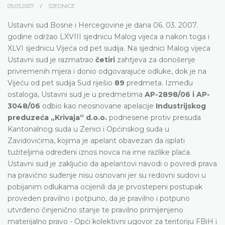
05.03.2007.
SJEDNICE
Ustavni sud Bosne i Hercegovine je dana 06. 03. 2007.
godine održao LXVIII sjednicu Malog vijeća a nakon toga i
XLVI sjednicu Vijeća od pet sudija. Na sjednici Malog vijeća
Ustavni sud je razmatrao
četiri
zahtjeva za donošenje
privremenih mjera i donio odgovarajuće odluke, dok je na
Vijeću od pet sudija Sud riješio
89
predmeta. Između
ostaloga, Ustavni sud je u predmetima
AP-2898/06 i AP-
3048/06
odbio kao neosnovane apelacije
Industrijskog
preduzeća „Krivaja“ d.o.o.
podnesene protiv presuda
Kantonalnog suda u Zenici i Općinskog suda u
Zavidovićima, kojima je apelant obavezan da isplati
tužiteljima određeni iznos novca na ime razlike plaća.
Ustavni sud je zaključio da apelantovi navodi o povredi prava
na pravično suđenje nisu osnovani jer su redovni sudovi u
pobijanim odlukama ocijenili da je prvostepeni postupak
proveden pravilno i potpuno, da je pravilno i potpuno
utvrđeno činjenično stanje te pravilno primijenjeno
materijalno pravo - Opći kolektivni ugovor za teritoriju FBiH i