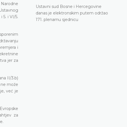
j Narodne
Ustavni sud Bosne i Hercegovine
 Ustavnog
danas je elektronskim putem održao
 5. i VI/5.
171. plenarnu sjednicu
osporenim
državanju
premjera i
nekretnine
tva jer za
na II/3.b)
nt ne može
e, već je
 Evropske
ahtjev za
e.