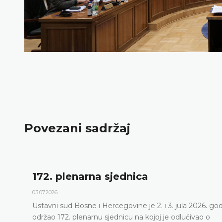
Povezani sadržaj
Dnevni red 172. plenarne sj
23.06.2026.
a 2026. godine
Ustavni sud Bosne i Hercegovine održat ć
čivao o
sjednicu 2. i 3. jula 2026. godine