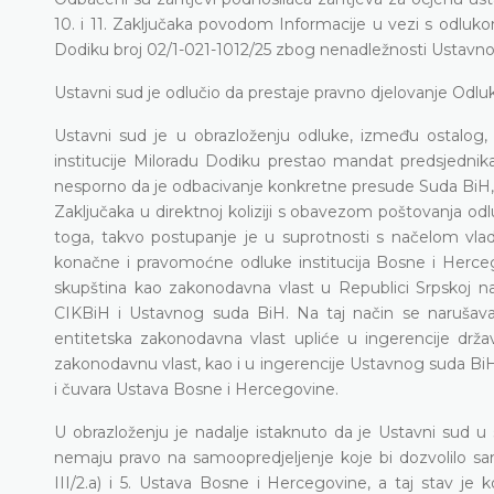
10. i 11. Zaključaka povodom Informacije u vezi s odl
Dodiku broj 02/1-021-1012/25 zbog nenadležnosti Ustavno
Ustavni sud je odlučio da prestaje pravno djelovanje Odlu
Ustavni sud je u obrazloženju odluke, između ostalog
institucije Miloradu Dodiku prestao mandat predsjednika 
nesporno da je odbacivanje konkretne presude Suda BiH, o
Zaključaka u direktnoj koliziji s obavezom poštovanja odl
toga, takvo postupanje je u suprotnosti s načelom vla
konačne i pravomoćne odluke institucija Bosne i Herce
skupština kao zakonodavna vlast u Republici Srpskoj n
CIKBiH i Ustavnog suda BiH. Na taj način se narušava 
entitetska zakonodavna vlast upliće u ingerencije dr
zakonodavnu vlast, kao i u ingerencije Ustavnog suda BiH 
i čuvara Ustava Bosne i Hercegovine.
U obrazloženju je nadalje istaknuto da je Ustavni sud u
nemaju pravo na samoopredjeljenje koje bi dozvolilo samoor
III/2.a) i 5. Ustava Bosne i Hercegovine, a taj stav je