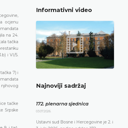
Informativni video
cegovine,
za ocjenu
u mandata
la na 24.
tala tačka
prestanku
b) i VI/5.
tačka 7) i
u mandata
Najnoviji sadržaj
 njihovog
ice tačke
172. plenarna sjednica
ke Srpske
03.07.2026.
Ustavni sud Bosne i Hercegovine je 2. i
 9. i tač.