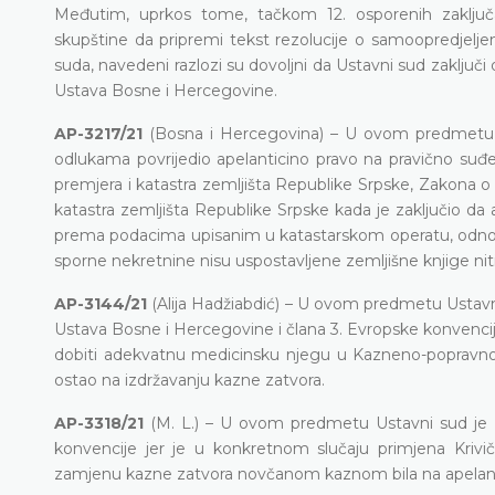
Međutim, uprkos tome, tačkom 12. osporenih zaključ
skupštine da pripremi tekst rezolucije o samoopredjelj
suda, navedeni razlozi su dovoljni da Ustavni sud zaključi da 
Ustava Bosne i Hercegovine.
AP-3217/21
(Bosna i Hercegovina) – U ovom predmetu U
odlukama povrijedio apelanticino pravo na pravično suđ
premjera i katastra zemljišta Republike Srpske, Zakona o 
katastra zemljišta Republike Srpske kada je zaključio da 
prema podacima upisanim u katastarskom operatu, odnosno 
sporne nekretnine nisu uspostavljene zemljišne knjige niti
AP-3144/21
(Alija Hadžiabdić) – U ovom predmetu Ustavni 
Ustava Bosne i Hercegovine i člana 3. Evropske konvencij
dobiti adekvatnu medicinsku njegu u Kazneno-popravnom z
ostao na izdržavanju kazne zatvora.
AP-3318/21
(M. L.) – U ovom predmetu Ustavni sud je za
konvencije jer je u konkretnom slučaju primjena Kriv
zamjenu kazne zatvora novčanom kaznom bila na apelantov