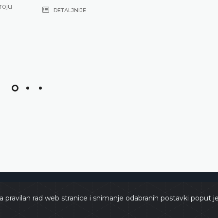
DETALJNIJE
e
Copyri
a pravilan rad web stranice i snimanje odabranih postavki poput j