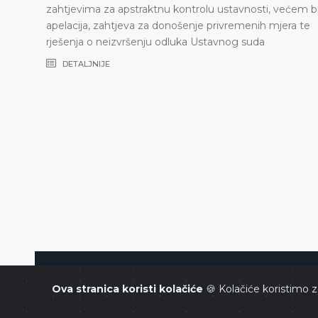
i, većem broju
DETALJNIJE
 mjera te
Ustavni sud Bosne i Hercegovin
Ova stranica koristi kolačiće
🍪 Kolačiće koristimo z