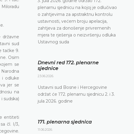
3. jula 2026. godine održao 172.
 Miloradu
plenarnu sjednicu na kojoj je odlučivao
o zahtjevima za apstraktnu kontrolu
ustavnosti, većem broju apelacija,
e.
zahtjeva za donošenje privremenih
mjera te rješenja o neizvršenju odluka
e državne
Ustavnog suda
tavni sud
 tačke 9.
vine. Osim
Dnevni red 172. plenarne
 kojem se
sjednice
, Narodna
23.06.2026.
 i odluke
va jer se
Ustavni sud Bosne i Hercegovine
odnosu na
održat će 172. plenarnu sjednicu 2. i 3.
 i sudska)
jula 2026. godine
 entiteti
171. plenarna sjednica
a čl. I/3,
11.06.2026.
cegovine.