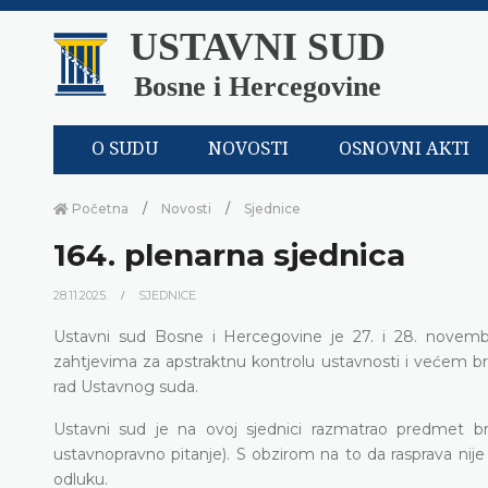
USTAVNI SUD
Bosne i Hercegovine
O SUDU
NOVOSTI
OSNOVNI AKTI
Početna
Novosti
Sjednice
164. plenarna sjednica
28.11.2025.
SJEDNICE
Ustavni sud Bosne i Hercegovine je 27. i 28. novembr
zahtjevima za apstraktnu kontrolu ustavnosti i većem bro
rad Ustavnog suda.
Ustavni sud je na ovoj sjednici razmatrao predmet b
ustavnopravno pitanje). S obzirom na to da rasprava nije 
odluku.