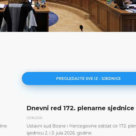
PREGLEDAJTE SVE IZ - SJEDNICE
ednice
171. plenarna sjednica
11.06.2026.
e 172. plenarnu
Ustavni sud Bosne i Hercegovine dana
putem održao 171. plenarnu sjednicu