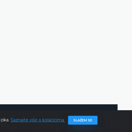
DETALJNIJE
ghts @ 2026
Ustavni sud BiH
Sva prava zadržana.
ezika.
Saznajte više o kolačićima
SLAŽEM SE