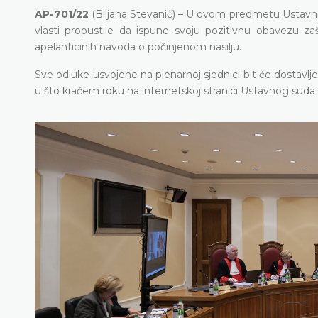
AP-701/22
(Biljana Stevanić) – U ovom predmetu Ustavni su
vlasti propustile da ispune svoju pozitivnu obavezu zaš
apelanticinih navoda o počinjenom nasilju.
Sve odluke usvojene na plenarnoj sjednici bit će dostavl
u što kraćem roku na internetskoj stranici Ustavnog sud