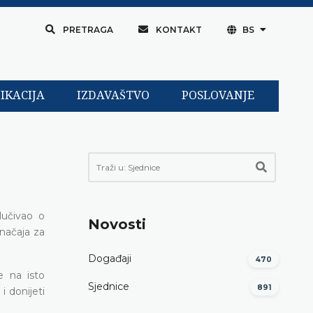
PRETRAGA
KONTAKT
BS
IKACIJA
IZDAVAŠTVO
POSLOVANJE
lučivao o
Novosti
značaja za
Događaji
470
e na isto
Sjednice
891
i donijeti