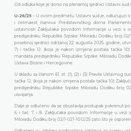
Od odluka koje je donio na plenarnoj sjednici Ustavni sud i
U-26/25
– U ovom predmetu Ustavni sud je, odlučujući o 
i četrnaest članova Predstavničkog doma Parlamenta
ustavnosti Zaključaka povodom Informacije u vezi s 
predsjedniku Republike Srpske Miloradu Dodiku broj 02/1
posebnoj sjednici održanoj 22. augusta 2025. godine, utvr
7) i tačka 12. (koja je nakon izmjena postala tačka 
mandata predsjedniku Republike Srpske Miloradu Dodiku broj 0
Ustava Bosne i Hercegovine.
U skladu sa članom 61. st. (1), (2) i (3) Pravila Ustavnog s
tačka 12. (koja je nakon izmjena postala tačka 10) Zak
predsjedniku Republike Srpske Miloradu Dodiku broj 02/
usvajanja.
Dalje je odlučeno da se obustavlja postupak pokrenut po
6. i tač. 7. i 8. Zaključaka povodom Informacije u ve
Miloradu Dodiku broj 02/1-021-1012/25 zato što je osporeni 
Odbačeni su zahtjevi podnosilaca zahtjeva za ocjenu ustavn