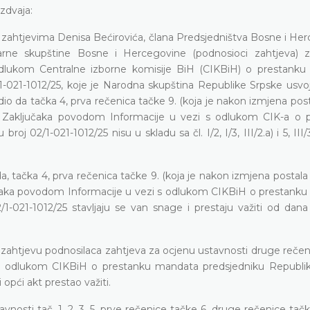
zdvaja:
zahtjevima Denisa Bećirovića, člana Predsjedništva Bosne i Her
rne skupštine Bosne i Hercegovine (podnosioci zahtjeva) 
odlukom Centralne izborne komisije BiH (CIKBiH) o prestank
-021-1012/25, koje je Narodna skupština Republike Srpske usvoji
dio da tačka 4, prva rečenica tačke 9. (koja je nakon izmjena pos
10) Zaključaka povodom Informacije u vezi s odlukom CIK-a o 
2/1-021-1012/25 nisu u skladu sa čl. I/2, I/3, III/2.a) i 5, III/3.
uda, tačka 4, prva rečenica tačke 9. (koja je nakon izmjena postala 
ljučaka povodom Informacije u vezi s odlukom CIKBiH o prestank
1-021-1012/25 stavljaju se van snage i prestaju važiti od dana
 zahtjevu podnosilaca zahtjeva za ocjenu ustavnosti druge rečen
zi s odlukom CIKBiH o prestanku mandata predsjedniku Republi
opći akt prestao važiti.
osti tač. 1, 2, 3, 5, prve rečenice tačke 6, druge rečenice tačke