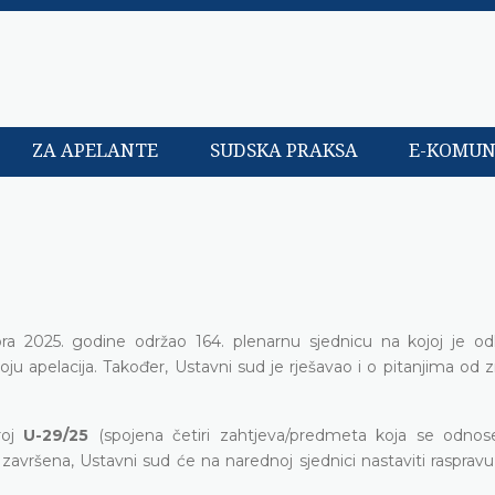
ZA APELANTE
SUDSKA PRAKSA
E-KOMUN
a 2025. godine održao 164. plenarnu sjednicu na kojoj je od
ju apelacija. Također, Ustavni sud je rješavao i o pitanjima od 
roj
U-29/25
(spojena četiri zahtjeva/predmeta koja se odnos
završena, Ustavni sud će na narednoj sjednici nastaviti raspravu 