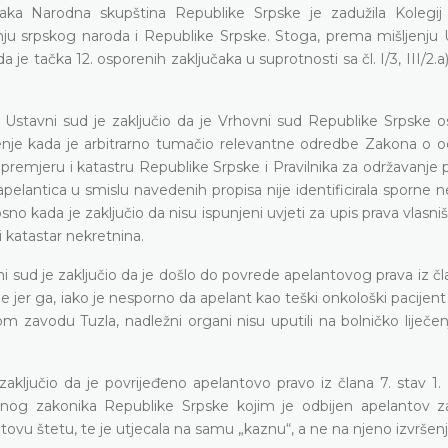
aka Narodna skupština Republike Srpske je zadužila Kolegi
enju srpskog naroda i Republike Srpske. Stoga, prema mišljenju
je tačka 12. osporenih zaključaka u suprotnosti sa čl. I/3, III/2.a) i
stavni sud je zaključio da je Vrhovni sud Republike Srpske 
enje kada je arbitrarno tumačio relevantne odredbe Zakona o o
premjeru i katastru Republike Srpske i Pravilnika za održavanje 
apelantica u smislu navedenih propisa nije identificirala sporne 
kada je zaključio da nisu ispunjeni uvjeti za upis prava vlasniš
 katastar nekretnina.
sud je zaključio da je došlo do povrede apelantovog prava iz čla
e jer ga, iako je nesporno da apelant kao teški onkološki pacije
avodu Tuzla, nadležni organi nisu uputili na bolničko liječenj
ključio da je povrijeđeno apelantovo pravo iz člana 7. stav 1.
ičnog zakonika Republike Srpske kojim je odbijen apelantov z
u štetu, te je utjecala na samu „kaznu“, a ne na njeno izvršenj