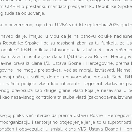
ukom CIKBiH o prestanku mandata predsjedniku Republike Srpske
g suda za odlučivanje.
ke o privremenoj mjeri broj U-28/25 od 10. septembra 2025. godin
, naveo da je, imajući u vidu da je na osnovu odluke nadležn
Republike Srpske i da su raspisani izbori za tu funkciju, za Us
dluke CIKBiH i odluka Ustavnog suda iz tačke 4. i prve rečenice
uka državnih institucija iz člana III/3.b) Ustava Bosne i Hercego
davine prava iz člana I/2. Ustava Bosne i Hercegovine, prema
govine ne mogu preispitivati, već se moraju izvršavati. Naime
a ovaj način, u suštini, derogira pravomoćnu presudu Suda BiH
i načelo podjele vlasti kao inherentni segment vladavine pra
žavnog pravosuđa kao druge grane vlasti koja je nezavisna u 
kao nezavisnog kontrolora tri stuba vlasti (zakonodavna, izvršna
 svojoj praksi već utvrdio da prema Ustavu Bosne i Hercegovine
ganizaciju i teritorijalno otcjepljenje jer je to u suprotnosti s
 konačan i obavezujući u smislu člana VI/5. Ustava Bosne i Her