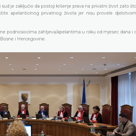
d je zaključio da postoji kršenje prava na privatni život zato št
tite apelanticinog privatnog života jer nisu provele djelotvorn
jene podnosiocima zahtjeva/apelantima u roku od mjesec dana i o
a Bosne i Hercegovine.