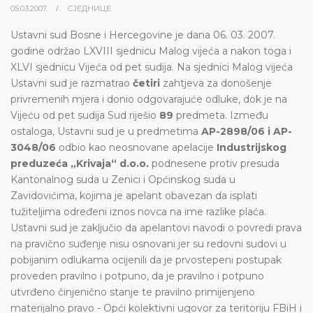
05.03.2007.
СЈЕДНИЦЕ
Ustavni sud Bosne i Hercegovine je dana 06. 03. 2007.
godine održao LXVIII sjednicu Malog vijeća a nakon toga i
XLVI sjednicu Vijeća od pet sudija. Na sjednici Malog vijeća
Ustavni sud je razmatrao
četiri
zahtjeva za donošenje
privremenih mjera i donio odgovarajuće odluke, dok je na
Vijeću od pet sudija Sud riješio
89
predmeta. Između
ostaloga, Ustavni sud je u predmetima
AP-2898/06 i AP-
3048/06
odbio kao neosnovane apelacije
Industrijskog
preduzeća „Krivaja“ d.o.o.
podnesene protiv presuda
Kantonalnog suda u Zenici i Općinskog suda u
Zavidovićima, kojima je apelant obavezan da isplati
tužiteljima određeni iznos novca na ime razlike plaća.
Ustavni sud je zaključio da apelantovi navodi o povredi prava
na pravično suđenje nisu osnovani jer su redovni sudovi u
pobijanim odlukama ocijenili da je prvostepeni postupak
proveden pravilno i potpuno, da je pravilno i potpuno
utvrđeno činjenično stanje te pravilno primijenjeno
materijalno pravo - Opći kolektivni ugovor za teritoriju FBiH i