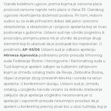
Granski kolektivni ugovor, prema kojima je osnovna plaća
proizvod osnovne najniže neto plaće iz člana 39. Granskog
ugovora i koeficijenta složenosti poslova. Pri tom, redovni
sudovi su za svaki prihvaćeni dokaz dali jasno i precizno
obrazloženje, a obrazložen je i prigovor apelanta koji se ticao
poslovanja s gubicima. Ustavni sud nije utvrdio pogrešnu ili
proizvoljnu primjenu prava niti je utvrdio da postoje drugi
elementi koji bi ukazivali da je postupak bio nepravičan. U
predmetu
AP-95/06
Ustavni sud je odbacio apelaciju
Mirnesa Ajanovića
podnesenu protiv presuda Vrhovnog
suda Federacije Bosne i Hercegovine i Kantonalnog suda u
Tuzli kojima je apelant odbijen sa tužbenim zahtjevom
kojim je između ostalog tražio da Revija „Slobodna Bosna„
objavi izvinjenje zbog iznesenih kleveta i uvreda na račun
apelanta. U konkretnom slučaju, Ustavni sud je, između
ostalog, u pogledu navoda vezano za slobodu izražavanja
zaključio da je apelacija očigledno neosnovana jer iz
apelacije i osporenih presuda nesumnjivo proizilazi da je
apelant u konkretnoj pravnoj stvari bio u ulozi tužitelja, koji je