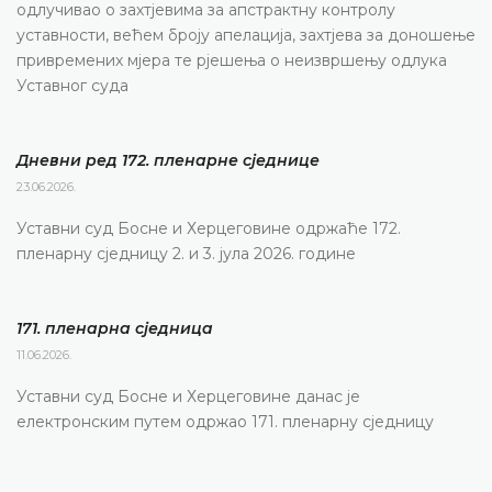
одлучивао о захтјевима за апстрактну контролу
уставности, већем броју апелација, захтјева за доношење
привремених мјера те рјешења о неизвршењу одлука
Уставног суда
Дневни ред 172. пленарне сједнице
23.06.2026.
Уставни суд Босне и Херцеговине одржаће 172.
пленарну сједницу 2. и 3. јула 2026. године
171. пленарна сједницa
11.06.2026.
Уставни суд Босне и Херцеговине данас је
електронским путем одржао 171. пленарну сједницу