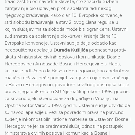
tražio zaštitu od navodne klevete, što znači da tužbeni
zahtjev nije bio upravljen protiv apelanta radi nekog
njegovog izražavanja. Kako član 10. Evropske konvencije
štiti slobodu izražavanja, a stav 2. ovog člana reguliše u
kojim slučajevima ta sloboda može biti ograničena, Ustavni
sud smatra da apelant nije bio «žrtva» kršenja člana 10.
Evropske konvencije. Ustavni sud je dalje odbacio kao
nedopuštenu apelaciju
Đurađa Kušljića
podnesenu protiv
akata Ministarstva civilnih poslova i komunikacija Bosne i
Hercegovine i Ambasade Bosne i Hercegovine u Hagu,
kojima je odlučeno da Bosna i Hercegovina, kao apelantova
matična država, neće podnijeti zahtjev za njegovo izručenje
u Bosnu i Hercegovinu, povodom krivičnog postupka koji je
protiv njega pokrenut u SR Njemačkoj tokom 1998. godine,
za krivično djelo «Genocida» za događaje u Vrbanjcima,
Opština Kotor Varoš u 1992. godini. Ustavni sud je utvrdio da
su navodi apelacije u vezi sa povredom prava na pravično
suđenje inkompatibilni ratione materiae sa Ustavom Bosne i
Hercegovine jer se predmetni slučaj odnosi na postupak
Ministarstva civilnih poslova i komunikacija Bosne i