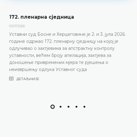
172. пленарна сједницa
03.07.2026.
Уставни суд Босне и Херцеговине је 2. и 3. јула 2026.
године одржао 172. пленарну сједницу на којој је
одлучивао о захтјевима за апстрактну контролу
уставности, већем броју апелација, захтјева за
доношење привремених мјера те рјешења о
неизвршењу одлука Уставног суда
ДЕТАЉНИЈЕ