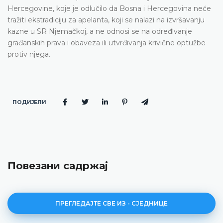
Hercegovine, koje je odlučilo da Bosna i Hercegovina neće
tražiti ekstradiciju za apelanta, koji se nalazi na izvršavanju
kazne u SR Njemačkoj, a ne odnosi se na određivanje
građanskih prava i obaveza ili utvrđivanja krivične optužbe
protiv njega.
ПОДИЈЕЛИ
Повезани садржај
ПРЕГЛЕДАЈТЕ СВЕ ИЗ - СЈЕДНИЦЕ