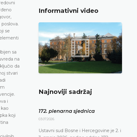
 redovni
vrđeno
Informativni video
govor,
 poslova.
ji se
i elementi
bijen sa
 uvreda na
ključio da
oj stvari
adi
jim
Najnoviji sadržaj
vencije.
va i
 kao
172. plenarna sjednica
pka koji
03.07.2026.
tina
Ustavni sud Bosne i Hercegovine je 2. i
ivilnih