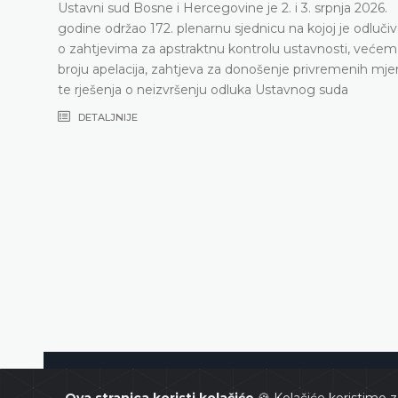
Ustavni sud Bosne i Hercegovine je 2. i 3. srpnja 2026.
godine održao 172. plenarnu sjednicu na kojoj je odluči
o zahtjevima za apstraktnu kontrolu ustavnosti, većem
broju apelacija, zahtjeva za donošenje privremenih mje
te rješenja o neizvršenju odluka Ustavnog suda
DETALJNIJE
Ustavni sud Bosne i Hercegovin