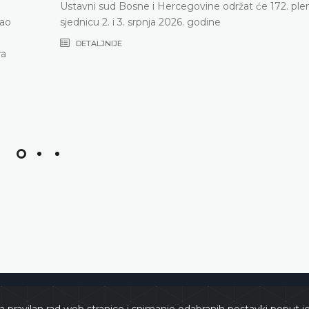
Ustavni sud Bosne i Hercegovine održat će 172. ple
vao
sjednicu 2. i 3. srpnja 2026. godine
DETALJNIJE
ra
e
Copyri