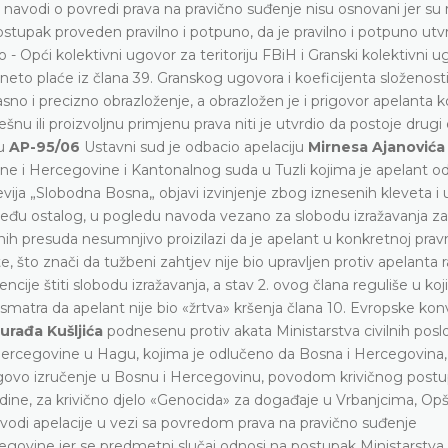
vi navodi o povredi prava na pravično suđenje nisu osnovani jer su
ostupak proveden pravilno i potpuno, da je pravilno i potpuno ut
 - Opći kolektivni ugovor za teritoriju FBiH i Granski kolektivni u
to plaće iz člana 39. Granskog ugovora i koeficijenta složenosti
asno i precizno obrazloženje, a obrazložen je i prigovor apelanta ko
šnu ili proizvoljnu primjenu prava niti je utvrdio da postoje drug
tu
AP-95/06
Ustavni sud je odbacio apelaciju
Mirnesa Ajanovića
 i Hercegovine i Kantonalnog suda u Tuzli kojima je apelant od
ija „Slobodna Bosna„ objavi izvinjenje zbog iznesenih kleveta i
među ostalog, u pogledu navoda vezano za slobodu izražavanja za
nih presuda nesumnjivo proizilazi da je apelant u konkretnoj pravn
ete, što znači da tužbeni zahtjev nije bio upravljen protiv apelanta r
ije štiti slobodu izražavanja, a stav 2. ovog člana reguliše u ko
smatra da apelant nije bio «žrtva» kršenja člana 10. Evropske kon
urađa Kušljića
podnesenu protiv akata Ministarstva civilnih poslo
ercegovine u Hagu, kojima je odlučeno da Bosna i Hercegovina,
egovo izručenje u Bosnu i Hercegovinu, povodom krivičnog postu
ine, za krivično djelo «Genocida» za događaje u Vrbanjcima, Opš
navodi apelacije u vezi sa povredom prava na pravično suđenje
govine jer se predmetni slučaj odnosi na postupak Ministarstva c