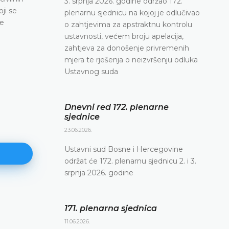
3. srpnja 2026. godine održao 172.
ji se
plenarnu sjednicu na kojoj je odlučivao
ne
o zahtjevima za apstraktnu kontrolu
ustavnosti, većem broju apelacija,
zahtjeva za donošenje privremenih
mjera te rješenja o neizvršenju odluka
Ustavnog suda
Dnevni red 172. plenarne
sjednice
23.06.2026.
Ustavni sud Bosne i Hercegovine
održat će 172. plenarnu sjednicu 2. i 3.
srpnja 2026. godine
171. plenarna sjednica
171. plenarna sjednica
11.06.2026.
11.06.2026.