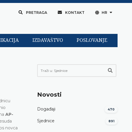
PRETRAGA
KONTAKT
HR
IKACIJA
IZDAVAŠTVO
POSLOVANJE
Novosti
dnicu
nio
Događaji
470
ima
AP-
Sjednice
resuda
891
nos novca