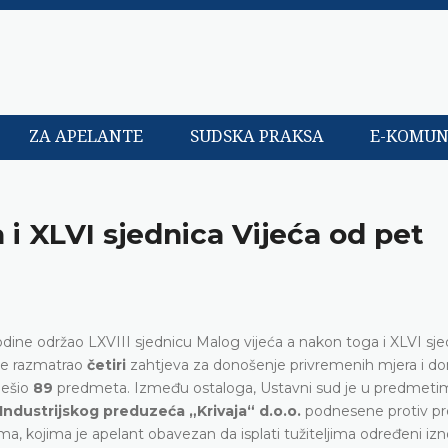
ZA APELANTE
SUDSKA PRAKSA
E-KOMUN
 i XLVI sjednica Vijeća od pet
dine održao LXVIII sjednicu Malog vijeća a nakon toga i XLVI sje
 je razmatrao
četiri
zahtjeva za donošenje privremenih mjera i do
ješio
89
predmeta. Između ostaloga, Ustavni sud je u predmet
Industrijskog preduzeća „Krivaja“ d.o.o.
podnesene protiv p
a, kojima je apelant obavezan da isplati tužiteljima određeni iz