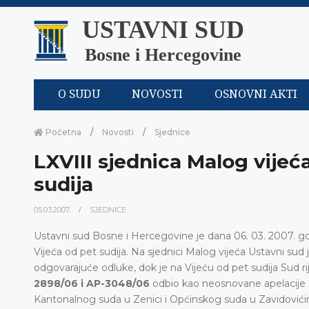
USTAVNI SUD
Bosne i Hercegovine
O SUDU
NOVOSTI
OSNOVNI AKTI
Početna
Novosti
Sjednice
LXVIII sjednica Malog vijeća
sudija
05.03.2007.
SJEDNICE
Ustavni sud Bosne i Hercegovine je dana 06. 03. 2007. go
Vijeća od pet sudija. Na sjednici Malog vijeća Ustavni sud
odgovarajuće odluke, dok je na Vijeću od pet sudija Sud ri
2898/06 i AP-3048/06
odbio kao neosnovane apelacije
Kantonalnog suda u Zenici i Općinskog suda u Zavidovićim