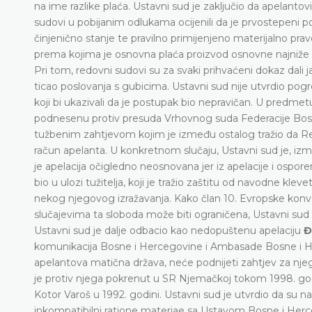
na ime razlike plaća. Ustavni sud je zaključio da apelanto
sudovi u pobijanim odlukama ocijenili da je prvostepeni p
činjenično stanje te pravilno primijenjeno materijalno pravo
prema kojima je osnovna plaća proizvod osnovne najniže ne
Pri tom, redovni sudovi su za svaki prihvaćeni dokaz dali j
ticao poslovanja s gubicima. Ustavni sud nije utvrdio pogre
koji bi ukazivali da je postupak bio nepravičan. U predme
podnesenu protiv presuda Vrhovnog suda Federacije Bosne
tužbenim zahtjevom kojim je između ostalog tražio da Rev
račun apelanta. U konkretnom slučaju, Ustavni sud je, iz
je apelacija očigledno neosnovana jer iz apelacije i ospore
bio u ulozi tužitelja, koji je tražio zaštitu od navodne klev
nekog njegovog izražavanja. Kako član 10. Evropske konvenc
slučajevima ta sloboda može biti ograničena, Ustavni sud 
Ustavni sud je dalje odbacio kao nedopuštenu apelaciju
Đ
komunikacija Bosne i Hercegovine i Ambasade Bosne i H
apelantova matična država, neće podnijeti zahtjev za nj
je protiv njega pokrenut u SR Njemačkoj tokom 1998. god
Kotor Varoš u 1992. godini. Ustavni sud je utvrdio da su 
inkompatibilni ratione materiae sa Ustavom Bosne i Herce