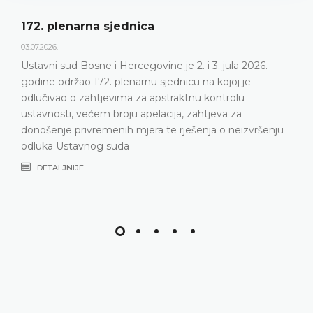
172. plenarna sjednica
03.07.2026.
Ustavni sud Bosne i Hercegovine je 2. i 3. jula 2026.
godine održao 172. plenarnu sjednicu na kojoj je
odlučivao o zahtjevima za apstraktnu kontrolu
ustavnosti, većem broju apelacija, zahtjeva za
donošenje privremenih mjera te rješenja o neizvršenju
odluka Ustavnog suda
DETALJNIJE