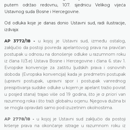
putem održao redovnu, 107.
sjednicu Velikog vijeća
Ustavnog suda Bosne i Hercegovine.
Od odluka koje je danas donio Ustavni sud, radi ilustracije,
izdvaja:
AP 3772/18 -
u kojoj je Ustavni sud, između ostalog,
zaključio
da postoji povreda apelantovog prava na pravičan
postupak u odnosu na donošenje odluke u razumnom roku
iz člana II/3.e) Ustava Bosne i Hercegovine i člana 6. stav 1.
Evropske konvencije
za zaštitu ljudskih prava i osnovnih
sloboda (Evropska konvencija) kada je predmetni postupak
(upravni postupak, upravni spor i postupak vanrednog
preispitivanja sudske odluke u kojem je apelant tražio povrat
u posjed stana)
trajao više od 19 godina, što je
a priori
van
razumnog roka
i što traži globalnu ocjenu. Njegova dužina bi
se mogla opravdati samo pod izuzetnim okolnostima.
AP 2778/18 -
u kojoj je Ustavni sud
zaključio da postoji
kršenje prava na okončanje istrage u razumnom roku iz