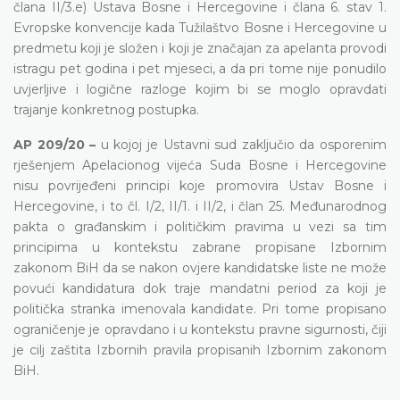
člana II/3.e) Ustava Bosne i Hercegovine i člana 6. stav 1.
Evropske konvencije kada Tužilaštvo Bosne i Hercegovine u
predmetu koji je složen i koji je značajan za apelanta provodi
istragu pet godina i pet mjeseci, a da pri tome nije ponudilo
uvjerljive i logične razloge kojim bi se moglo opravdati
trajanje konkretnog postupka.
AP 209/20 –
u kojoj je Ustavni sud zaključio da osporenim
rješenjem Apelacionog vijeća Suda Bosne i Hercegovine
nisu povrijeđeni principi koje promovira Ustav Bosne i
Hercegovine, i to čl. I/2, II/1. i II/2, i član 25. Međunarodnog
pakta o građanskim i političkim pravima u vezi sa tim
principima u kontekstu zabrane propisane Izbornim
zakonom BiH da se nakon ovjere kandidatske liste ne može
povući kandidatura dok traje mandatni period za koji je
politička stranka imenovala kandidate. Pri tome propisano
ograničenje je opravdano i u kontekstu pravne sigurnosti, čiji
je cilj zaštita Izbornih pravila propisanih Izbornim zakonom
BiH.