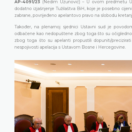
AP-4091/23
(Nedim Uzunović) – U ovom predmetu Ust
dodatno izjašnjenje Tužilaštva BiH, koje je posebno cijen
zabrane, povrijeđeno apelantovo pravo na slobodu kretanj
Također, na plenarnoj sjednici Ustavni sud je povodo
odbačene kao nedopuštene zbog toga što su očigledno
zbog toga što su apelanti propustili dopuniti/precizirat
nespojivosti apelacija s Ustavom Bosne i Hercegovine.