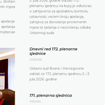
3. jula 2026. godine održao 172.
u dostavi
plenarnu sjednicu na kojoj je odlučivao
enih mjera
o zahtjevima za apstraktnu kontrolu
ustavnosti, većem broju apelacija,
apelacije
zahtjeva za donošenje privremenih
apelacija
mjera te rješenja o neizvršenju odluka
 materiae
Ustavnog suda
Dnevni red 172. plenarne
sjednice
23.06.2026.
Ustavni sud Bosne i Hercegovine
održat će 172. plenarnu sjednicu 2. i 3.
jula 2026. godine
171. plenarna sjednica
11.06.2026.