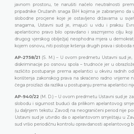
javnom prostoru, te narušiti načelo neutralnosti pre
pripadnike Oružanih snaga BiH kojima je zabranjeno da uz
slobodne procjene koje je ostavljeno državama u svjet
snagama, Ustavni sud je, imajući u vidu i praksu Evr
apelanticino pravo bilo opravdano i srazmjerno cilju koj
drugog vjerskog obilježja) neophodna mjera u demokrats
kojem osnovu, niti postoje kršenja drugih prava i sloboda 
AP-2758/21
(S. M.) – U ovom predmetu Ustavni sud je, 
diskriminacije po osnovu spola – trudnoće jer u obrazlož
različito postupanje prema apelantici u okviru radnih o
korištenja zakonskog prava na skraćeno radno vrijeme na
čega proizlazi da razlika u postupanju prema apelantici ni
AP-940/22
(M. D.) – U ovom predmetu Ustavni sud je zak
slobodu i sigurnost budući da prilikom apelantovog smješ
(u daljnjem tekstu: Zavod) na neograničeni period nije
Ustavni sud je utvrdio da o apelantovom smještaju u Zavod 
sud vršio periodičnu kontrolu opravdanosti apelantovog 