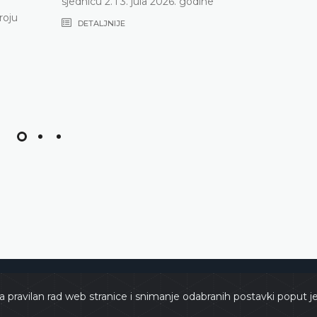
sjednicu 2. i 3. jula 2026. godine
roju
DETALJNIJE
e
Copyri
a pravilan rad web stranice i snimanje odabranih postavki poput j