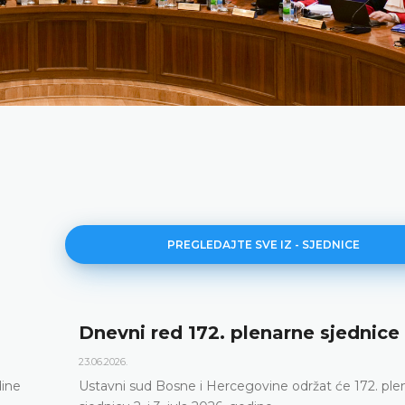
PREGLEDAJTE SVE IZ - SJEDNICE
Dnevni red 172. plenarne sjednice
23.06.2026.
dine
Ustavni sud Bosne i Hercegovine održat će 172. ple