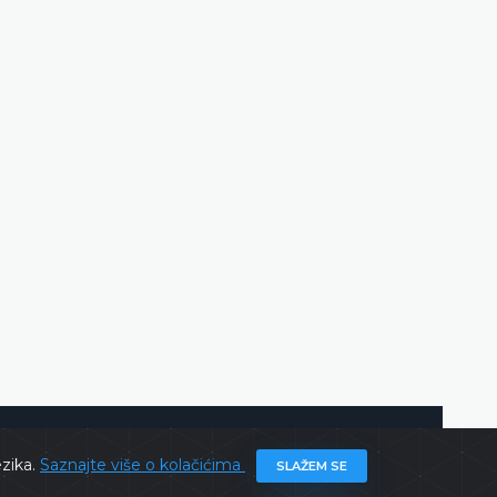
putem održao 171. plenarnu sjednicu
DETALJNIJE
ghts @ 2026
Ustavni sud BiH
Sva prava zadržana.
ezika.
Saznajte više o kolačićima
SLAŽEM SE