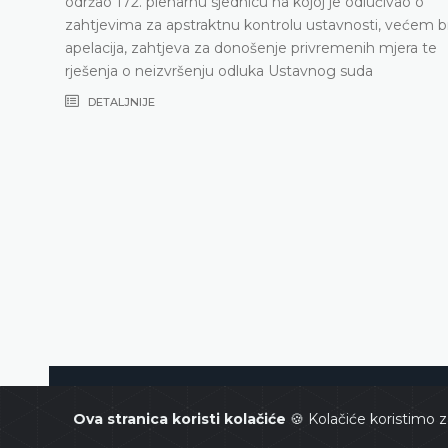
održao 172. plenarnu sjednicu na kojoj je odlučivao o
zahtjevima za apstraktnu kontrolu ustavnosti, većem b
apelacija, zahtjeva za donošenje privremenih mjera te
rješenja o neizvršenju odluka Ustavnog suda
DETALJNIJE
Ustavni sud Bosne i Hercegovin
Ova stranica koristi kolačiće
🍪 Kolačiće koristimo z