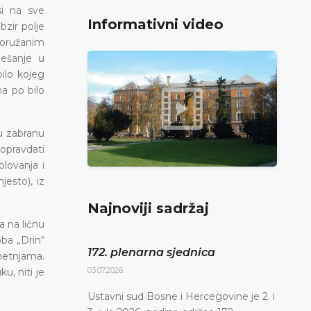
si na sve
Informativni video
bzir polje
 oružanim
ješanje u
bilo kojeg
a po bilo
u zabranu
opravdati
lovanja i
esto), iz
Najnoviji sadržaj
a na ličnu
ba „Drin“
172. plenarna sjednica
metnjama.
03.07.2026.
u, niti je
Ustavni sud Bosne i Hercegovine je 2. i