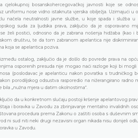
ma cjelokupnoj bosanskohercegovačkoj javnosti koje se odno
 uniformu nose vidno istaknuta vjerska obilježja. Uzimajući u o
lu načela neutralnosti javne službe, u koje spada i služba u
opskog suda za ljudska prava, zaključio da je osporavano mi
i se želi postići, odnosno da je zabrana nošenja hidžaba (kao i 
kom društvu, te da tom zabranom apelantica nije diskriminiran
na koja se apelantica poziva.
između ostalog, zaključio da je došlo do povrede prava na opć
enjima osporenih presuda nije mogao naći razloge koji bi mogli 
dnosa (poslodavac je apelanticu nakon povratka s trudničkog bo
kon porodiljskog odsustva rasporedio na nižerangirano radno mj
je bila „nužna mjera u datim okolnostima“.
ljučio da u konkretnom slučaju postoji kršenje apelantovog prav
taja i boravka u Zavodu za zbrinjavanje mentalno invalidnih oso
 poštovana procedura prema Zakonu o zaštiti osoba s duševnim s
ni sud niti neki drugi nezavisni organ nikada nisu donijeli odluk
boravka u Zavodu.