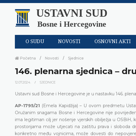
USTAVNI SUD
Bosne i Hercegovine
O SUDU
NOVOSTI
OSNOVNI AKTI
Početna
Novosti
Sjednice
146. plenarna sjednica – dr
12.07.2024.
SJEDNICE
Ustavni sud Bosne i Hercegovine je u nastavku 146. plenarne
AP-1795/21
(Emela Kapidžija) – U ovom predmetu Ustavni
Oružanim snagama Bosne i Hercegovine nije povrijeđeno a
ima legitiman cilj jer nošenje vjerskih obilježja u OSBiH, ka
prostorijama može utjecati na zaštitu prava i sloboda d
konkretno među vojnicima, može dovesti do nepovjerenja