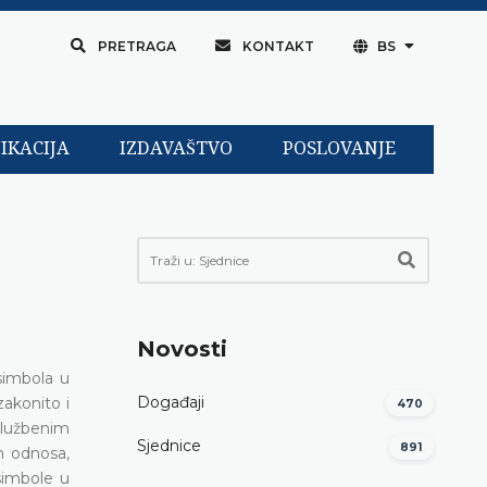
PRETRAGA
KONTAKT
BS
IKACIJA
IZDAVAŠTVO
POSLOVANJE
Novosti
simbola u
Događaji
akonito i
470
 službenim
Sjednice
891
h odnosa,
simbole u