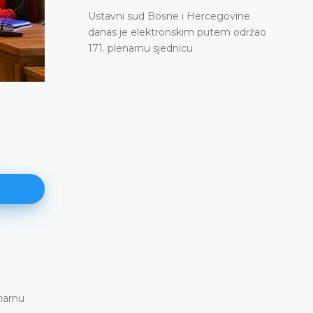
Ustavni sud Bosne i Hercegovine
danas je elektronskim putem održao
171. plenarnu sjednicu
171. plenarna sjednica
11.06.2026.
narnu
Ustavni sud Bosne i Hercegovine danas je elekt