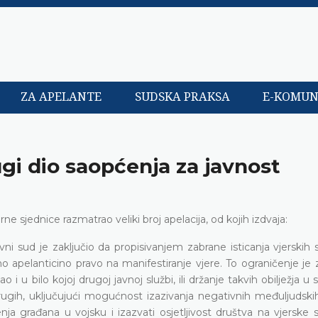
ZA APELANTE
SUDSKA PRAKSA
E-KOMUN
ugi dio saopćenja za javnost
 sjednice razmatrao veliki broj apelacija, od kojih izdvaja:
 sud je zaključio da propisivanjem zabrane isticanja vjerskih 
pelanticino pravo na manifestiranje vjere. To ograničenje je z
o i u bilo kojoj drugoj javnoj službi, ili držanje takvih obilježja u
rugih, uključujući mogućnost izazivanja negativnih međuljudski
 građana u vojsku i izazvati osjetljivost društva na vjerske 