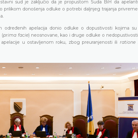
avni sud je zaključio da je propustom Suda BiH da apelant
io prilikom donošenja odluke o potrebi daljnjeg trajanja privrem
a.
m određenih apelacija donio odluke o dopustivosti kojima su 
 (
prima facie
) neosnovane, kao i druge odluke o nedopustivosti 
i apelacije u ostavljenom roku, zbog preuranjenosti ili
ratione