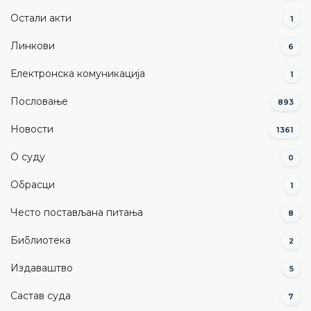
Остали акти
1
Линкови
6
Електронска комуникација
1
Пословање
893
Новости
1361
О суду
0
Обрасци
1
Често постављана питања
8
Библиотека
2
Издаваштво
5
Састав суда
7