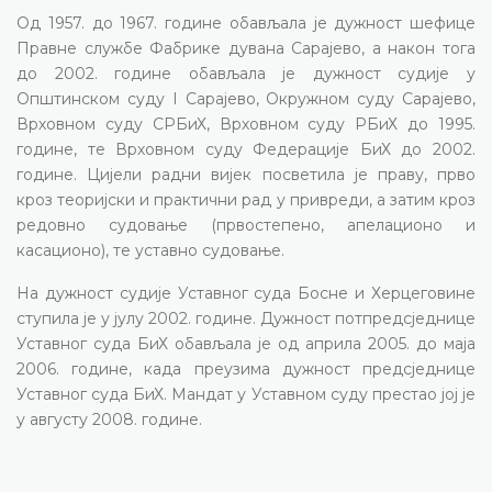
Од 1957. до 1967. године обављала је дужност шефице
Правне службе Фабрике дувана Сарајево, а након тога
до 2002. године обављала је дужност судије у
Општинском суду I Сарајево, Окружном суду Сарајево,
Врховном суду СРБиХ, Врховном суду РБиХ до 1995.
године, те Врховном суду Федерације БиХ до 2002.
године. Цијели радни вијек посветила је праву, прво
кроз теоријски и практични рад у привреди, а затим кроз
редовно судовање (првостепено, апелационо и
касационо), те уставно судовање.
На дужност судије Уставног суда Босне и Херцеговине
ступила је у јулу 2002. године. Дужност потпредсједнице
Уставног суда БиХ обављала је од априла 2005. до маја
2006. године, када преузима дужност предсједнице
Уставног суда БиХ. Мандат у Уставном суду престао јој је
у августу 2008. године.