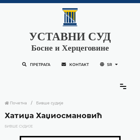
УСТАВНИ СУД
Босне и Херцеговине
ПРЕТРАГА
КОНТАКТ
SR
Почетна
Бивше судије
Хатиџа Хаџиосмановић
БИВШЕ СУДИЈЕ