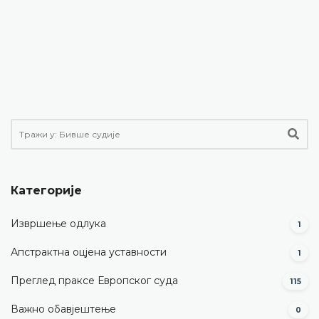
Категорије
Извршење одлука
1
Апстрактна оцјена уставности
1
Преглед праксе Европског суда
115
Важно обавјештење
0