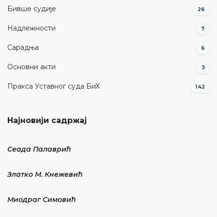
Бивше судије
26
Надлежности
7
Сарадња
6
Основни акти
3
Пракса Уставног суда БиХ
142
Најновији садржај
Сеада Палаврић
Златко М. Кнежевић
Миодраг Симовић